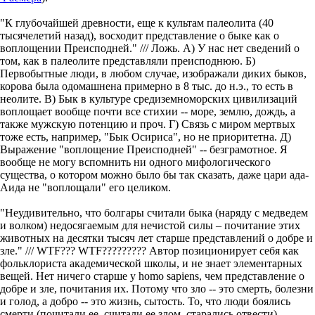
"К глубочайшей древности, еще к культам палеолита (40
тысячелетий назад), восходит представление о быке как о
воплощении Преисподней." /// Ложь. А) У нас нет сведений о
том, как в палеолите представляли преисподнюю. Б)
Первобытные люди, в любом случае, изображали диких быков,
корова была одомашнена примерно в 8 тыс. до н.э., то есть в
неолите. В) Бык в культуре средиземноморских цивилизаций
воплощает вообще почти все стихии -- море, землю, дождь, а
также мужскую потенцию и проч. Г) Связь с миром мертвых
тоже есть, например, "Бык Осириса", но не приоритетна. Д)
Выражение "воплощение Преисподней" -- безграмотное. Я
вообще не могу вспомнить ни одного мифологического
существа, о котором можно было бы так сказать, даже цари ада-
Аида не "воплощали" его целиком.
"Неудивительно, что болгары считали быка (наряду с медведем
и волком) недосягаемым для нечистой силы – почитание этих
животных на десятки тысяч лет старше представлений о добре и
зле." /// WTF??? WTF????????? Автор позиционирует себя как
фольклориста академической школы, и не знает элементарных
вещей. Нет ничего старше у homo sapiens, чем представление о
добре и зле, почитания их. Потому что зло -- это смерть, болезни
и голод, а добро -- это жизнь, сытость. То, что люди боялись
смерти (почитали ее, считали ее злом, старались отвести)