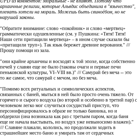
UPD из комментов: Моральные - не влияют. Потому что
архаичные религии, которые Альвдис объединила в "язычество",
плевать хотели на мораль. Можешь быть свиноёбом, но не
нарушай законы.
"Обратите внимание: слово «покойник» и слово «мертвец»
грамматически одушевленные (см. у Пушкина: «Тятя! Тятя!
Наши сети притащили мертвеца» – в ином случае сказали бы
«притащили труп»). Так язык бережет древние верования." ///
Прошу помощи из зала.
"они крайне архаичны и восходят к той эпохе, когда собственно
печей у славян еще не было (таковы очаги и первые печи
пеньковской культуры, VI–VIII вв.)" /// Самурай без меча -- это
то же самое, что самурай с мечом, но без меча.
"Помимо всех ритуальных и символических аспектов,
связанных с баней, мыться в ней было просто очень тяжело. От
горячего и сырого воздуха (во второй и особенно в третий пар) с
человеком легко мог случиться сосудистый приступ, что
персонифицировалось в образе не только банника, но и
обдерихи (она возникала как раз с третьим паром, когда баня
еще не начала выстывать, но воздух уже невыносимо влажен)."
/// Славяне плакали, кололись, но продолжали ходить в
страшнейшее место баню и умирать там от сердечных