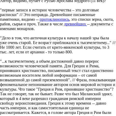
Автор, видимо, путает с Русью Ярослава Мудрого (11 век)?
"первые записи в истории человечества – это долговые
расписки" /// Это неправда. Древнейшие письменные
памятники, видимо --
протоклинопись
, это списки зерна, скота,
рабов, сырья и проч. Также в числе
древнейших
-- документы с
именами монархов.
"Дело в том, что античная культура к началу нашей эры была
уже очень старой. Ее возраст приближался к тысячелетнему..." ///
Не 1000 лет. Если считать от крито-микенской культуры, то 3
тыс. лет, если от архаики - то только 800.
"...к тысячелетнему, а объем достижений давно перерос
возможности человеческой памяти. Для Греции и Рима,
принявших христианство, письменный текст стал единственно
возможным носителем любой информации – от самой
возвышенной до самой приземленной". /// Фраза, показывающая
феноменальное непонимание автором основ мировой истории и
культуры. Что такое "Греция и Рим, принявшие христианство"?
Так не говорят, так не бывает. Разве что был Миланский эдикт,
который в 4 веке разрешил гражданам римской империи
свободу вероисповедания. Греция к этому времени -- давно
часть империи, и как самостоятельная единица не
рассматривается. Кажется, в голове автора Греция и Рим были