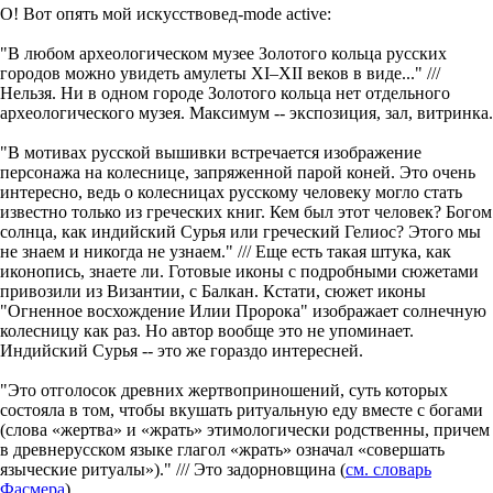
О! Вот опять мой искусствовед-mode active:
"В любом археологическом музее Золотого кольца русских
городов можно увидеть амулеты XI–XII веков в виде..." ///
Нельзя. Ни в одном городе Золотого кольца нет отдельного
археологического музея. Максимум -- экспозиция, зал, витринка.
"В мотивах русской вышивки встречается изображение
персонажа на колеснице, запряженной парой коней. Это очень
интересно, ведь о колесницах русскому человеку могло стать
известно только из греческих книг. Кем был этот человек? Богом
солнца, как индийский Сурья или греческий Гелиос? Этого мы
не знаем и никогда не узнаем." /// Еще есть такая штука, как
иконопись, знаете ли. Готовые иконы с подробными сюжетами
привозили из Византии, с Балкан. Кстати, сюжет иконы
"Огненное восхождение Илии Пророка" изображает солнечную
колесницу как раз. Но автор вообще это не упоминает.
Индийский Сурья -- это же гораздо интересней.
"Это отголосок древних жертвоприношений, суть которых
состояла в том, чтобы вкушать ритуальную еду вместе с богами
(слова «жертва» и «жрать» этимологически родственны, причем
в древнерусском языке глагол «жрать» означал «совершать
языческие ритуалы»)." /// Это задорновщина (
см. словарь
Фасмера
).