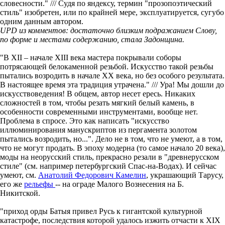
словесности." /// Судя по яндексу, термин "прозопоэтический
стиль" изобретен, или по крайней мере, эксплуатируется, сугубо
одним данным автором.
UPD из комментов: достаточно близким подражанием Слову,
по форме и местами содержанию, стала Задонщина.
"В XII – начале XIII века мастера покрывали соборы
потрясающей белокаменной резьбой. Искусство такой резьбы
пытались возродить в начале ХХ века, но без особого результата.
В настоящее время эта традиция утрачена." /// Ура! Мы дошли до
искусствоведения! В общем, автор несет ересь. Никаких
сложностей в том, чтобы резать мягкий белый камень, в
особенности современными инструментами, вообще нет.
Проблема в спросе. Это как написать "искусство
иллюминирования манускриптов из пергамента золотом
пытались возродить, но...". Дело не в том, что не умеют, а в том,
что не могут продать. В эпоху модерна (то самое начало 20 века),
моды на неорусский стиль, прекрасно резали в "древнерусском
стиле" (см. например петербургский Спас-на-Водах). И сейчас
умеют, см.
Анатолий Федорович Камелин
, украшающий Тарусу,
его же
рельефы
-- на ограде Малого Вознесения на Б.
Никитской.
"приход орды Батыя привел Русь к гигантской культурной
катастрофе, последствия которой удалось изжить отчасти к XIX