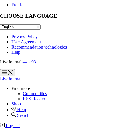
Frank
CHOOSE LANGUAGE
Privacy Policy
User Agreement
Recommendation technologies
Help
LiveJournal
— v.931
?
?
LiveJournal
Find more
Communities
RSS Reader
Shop
Help
Search
Log in
`