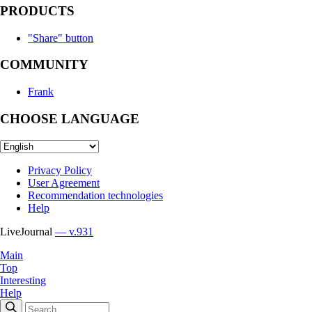
PRODUCTS
"Share" button
COMMUNITY
Frank
CHOOSE LANGUAGE
Privacy Policy
User Agreement
Recommendation technologies
Help
LiveJournal
— v.931
Main
Top
Interesting
Help