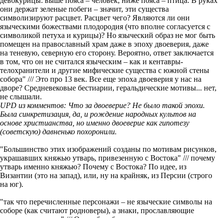
девокурицы: выше пояса – человек, ниже пояса – птица. В руках
они держат зеленые побеги – значит, эти существа
символизируют расцвет. Расцвет чего? Являются ли они
языческими божествами плодородия (что вполне согласуется с
символикой петуха и курицы)? Но языческий образ не мог быть
помещен на православный храм даже в эпоху двоеверия, даже
на теневую, северную его сторону. Вероятно, ответ заключается
в том, что он не считался языческим – как и кентавры-
телохранители и другие мифические существа с южной стены
собора" /// Это про 13 век. Все еще эпоха двоеверия у нас на
дворе? Средневековые бестиарии, геральдические мотивы... нет,
не слышали.
UPD из комментов: Что за двоеверие? Не было такой эпохи.
Была синкретизация, да, и рождение народных культов на
основе христианства, но именно двоеверие как гипотезу
(советскую) давненько похоронили.
"Большинство этих изображений созданы по мотивам рисунков,
украшавших княжью утварь, привезенную с Востока" /// почему
утварь именно княжью? Почему с Востока? По идее, из
Византии (это на запад), или, ну на крайняк, из Персии (строго
на юг).
"так что перечисленные персонажи – не языческие символы на
соборе (как считают родноверы), а знаки, прославляющие