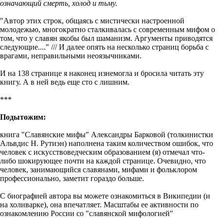
означающий смерть, холод и тьму.
"Автор этих строк, общаясь с мистически настроенной
молодежью, многократно сталкивалась с современным мифом о
том, что у славян якобы был шаманизм. Аргументы приводятся
следующие...." /// И далее опять на несколько страниц борьба с
врагами, неправильными неоязычниками.
И на 138 странице я наконец изнемогла и бросила читать эту
книгу. А в ней ведь еще сто с лишним.
***
Подытожим:
книга "Славянские мифы" Александры Барковой (толкинистки
Альвдис Н. Рутиэн) наполнена таким количеством ошибок, что
человек с искусствоведческим образованием (я) отмечал что-
либо шокирующее почти на каждой странице. Очевидно, что
человек, занимающийся славянами, мифами и фольклором
профессионально, заметит гораздо больше.
С биографией автора вы можете ознакомиться в Википедии (и
на холиварке), она впечатляет. Масштабы ее активности по
ознакомлению России со "славянской мифологией"