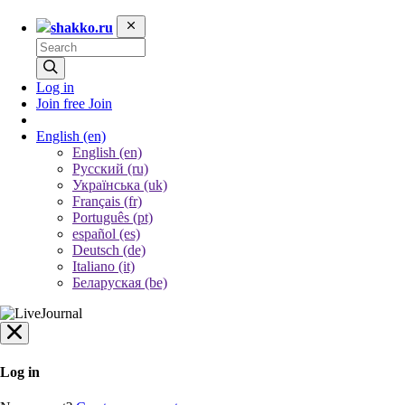
shakko.ru
Log in
Join free
Join
English
(en)
English (en)
Русский (ru)
Українська (uk)
Français (fr)
Português (pt)
español (es)
Deutsch (de)
Italiano (it)
Беларуская (be)
Log in