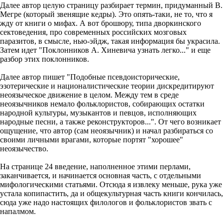
Далее автор целую страницу разбирает термин, придуманный В.
Мегре (который звенящие кедры). Это опять-таки, не то, что я
жду от книги о мифах. А вот брошюру, типа дворкинского
сектоведения, про современных российских мозговых
паразитов, в смысле, нью-эйдж, такая информация бы украсила.
Затем идет "Поклонников А. Хиневича узнать легко..." и еще
разбор этих поклонников.
Далее автор пишет "Подобные псевдоисторические,
эзотерические и националистические теории дискредитируют
неоязыческое движение в целом. Между тем в среде
неоязычников немало фольклористов, собирающих остатки
народной культуры, музыкантов и певцов, исполняющих
народные песни, а также реконструкторов...". От чего возникает
ощущение, что автор (сам неоязычник) и начал разбираться со
своими личными врагами, которые портят "хорошее"
неоязычество.
На странице 24 введение, наполненное этими перлами,
заканчивается, и начинается основная часть, с отдельными
мифологическими статьями. Отсюда я извлеку меньше, рука уже
устала копипастить, да и общекультурная часть книги кончилась,
сюда уже надо настоящих филологов и фольклористов звать с
напалмом.