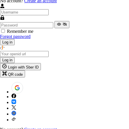
No account?
Create an account
Remember me
Forgot password
Log in
Log in
Login with Sber ID
QR code