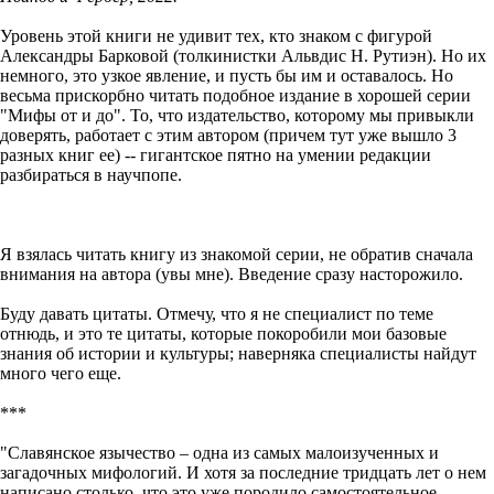
Уровень этой книги не удивит тех, кто знаком с фигурой
Александры Барковой (толкинистки Альвдис Н. Рутиэн). Но их
немного, это узкое явление, и пусть бы им и оставалось. Но
весьма прискорбно читать подобное издание в хорошей серии
"Мифы от и до". То, что издательство, которому мы привыкли
доверять, работает с этим автором (причем тут уже вышло 3
разных книг ее) -- гигантское пятно на умении редакции
разбираться в научпопе.
Я взялась читать книгу из знакомой серии, не обратив сначала
внимания на автора (увы мне). Введение сразу насторожило.
Буду давать цитаты. Отмечу, что я не специалист по теме
отнюдь, и это те цитаты, которые покоробили мои базовые
знания об истории и культуры; наверняка специалисты найдут
много чего еще.
***
"Славянское язычество – одна из самых малоизученных и
загадочных мифологий. И хотя за последние тридцать лет о нем
написано столько, что это уже породило самостоятельное