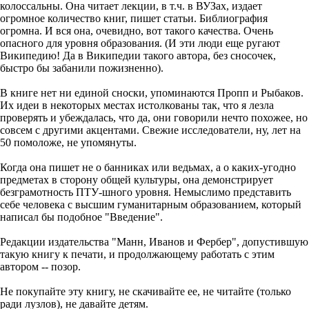
колоссальны. Она читает лекции, в т.ч. в ВУЗах, издает
огромное количество книг, пишет статьи. Библиография
огромна. И вся она, очевидно, вот такого качества. Очень
опасного для уровня образования. (И эти люди еще ругают
Википедию! Да в Википедии такого автора, без сносочек,
быстро бы забанили пожизненно).
В книге нет ни единой сноски, упоминаются Пропп и Рыбаков.
Их идеи в некоторых местах истолкованы так, что я лезла
проверять и убеждалась, что да, они говорили нечто похожее, но
совсем с другими акцентами. Свежие исследователи, ну, лет на
50 помоложе, не упомянуты.
Когда она пишет не о банниках или ведьмах, а о каких-угодно
предметах в сторону общей культуры, она демонстрирует
безграмотность ПТУ-шного уровня. Немыслимо представить
себе человека с высшим гуманитарным образованием, который
написал бы подобное "Введение".
Редакции издательства "Манн, Иванов и Фербер", допустившую
такую книгу к печати, и продолжающему работать с этим
автором -- позор.
Не покупайте эту книгу, не скачивайте ее, не читайте (только
ради лузлов), не давайте детям.