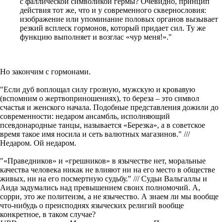
с фаллической символикой гермы? Очевидно, принцип
действия тот же, что и у современного сквернословия:
изображение или упоминание половых органов вызывает
резкий всплеск гормонов, который придает сил. Ту же
функцию выполняет и возглас «чур меня!»."
Но закончим с гормонами.
"Если дуб воплощал силу грозную, мужскую и кровавую
(вспомним о жертвоприношениях), то береза – это символ
счастья и женского начала. Подобные представления дожили до
современности: недаром ансамбль, исполняющий
псевдонародные танцы, называется «Березка», а в советское
время такое имя носила и сеть валютных магазинов." ///
Недаром. Ой недаром.
"«Праведников» и «грешников» в язычестве нет, моральные
качества человека никак не влияют ни на его место в обществе
живых, ни на его посмертную судьбу." /// Судьи Вальгаллы и
Аида задумались над превышением своих полномочий. А,
сорри, это же политеизм, а не язычество. А знаем ли мы вообще
что-нибудь о преисподнях языческих религий вообще
конкретное, в таком случае?