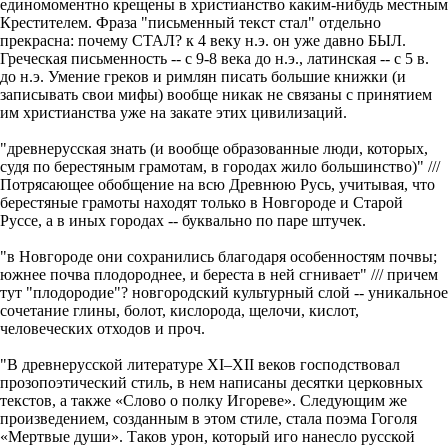
единомоментно крещены в христианство каким-нибудь местным
Крестителем. Фраза "письменный текст стал" отдельно
прекрасна: почему СТАЛ? к 4 веку н.э. он уже давно БЫЛ.
Греческая письменность -- с 9-8 века до н.э., латинская -- с 5 в.
до н.э. Умение греков и римлян писать большие книжки (и
записывать свои мифы) вообще никак не связаны с принятием
им христианства уже на закате этих цивилизаций.
"древнерусская знать (и вообще образованные люди, которых,
судя по берестяным грамотам, в городах жило большинство)" ///
Потрясающее обобщение на всю Древнюю Русь, учитывая, что
берестяные грамоты находят только в Новгороде и Старой
Руссе, а в иных городах -- буквально по паре штучек.
"в Новгороде они сохранились благодаря особенностям почвы;
южнее почва плодороднее, и береста в ней сгнивает" /// причем
тут "плодородие"? новгородский культурный слой -- уникальное
сочетание глины, болот, кислорода, щелочи, кислот,
человеческих отходов и проч.
"В древнерусской литературе XI–XII веков господствовал
прозопоэтический стиль, в нем написаны десятки церковных
текстов, а также «Слово о полку Игореве». Следующим же
произведением, созданным в этом стиле, стала поэма Гоголя
«Мертвые души». Таков урон, который иго нанесло русской