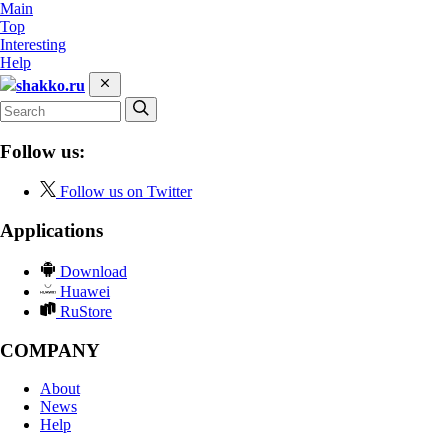
Main
Top
Interesting
Help
shakko.ru
Follow us:
Follow us on Twitter
Applications
Download
Huawei
RuStore
COMPANY
About
News
Help