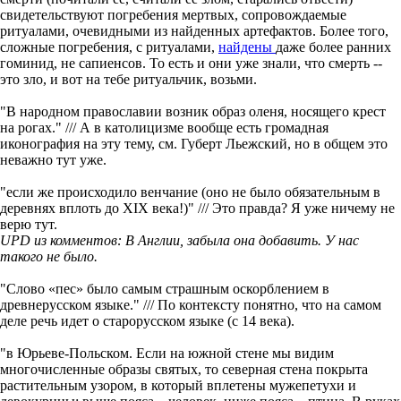
свидетельствуют погребения мертвых, сопровождаемые
ритуалами, очевидными из найденных артефактов. Более того,
сложные погребения, с ритуалами,
найдены
даже более ранних
гоминид, не сапиенсов. То есть и они уже знали, что смерть --
это зло, и вот на тебе ритуальчик, возьми.
"В народном православии возник образ оленя, носящего крест
на рогах." /// А в католицизме вообще есть громадная
иконография на эту тему, см. Губерт Льежский, но в общем это
неважно тут уже.
"если же происходило венчание (оно не было обязательным в
деревнях вплоть до XIX века!)" /// Это правда? Я уже ничему не
верю тут.
UPD из комментов: В Англии, забыла она добавить. У нас
такого не было.
"Слово «пес» было самым страшным оскорблением в
древнерусском языке." /// По контексту понятно, что на самом
деле речь идет о старорусском языке (с 14 века).
"в Юрьеве-Польском. Если на южной стене мы видим
многочисленные образы святых, то северная стена покрыта
растительным узором, в который вплетены мужепетухи и