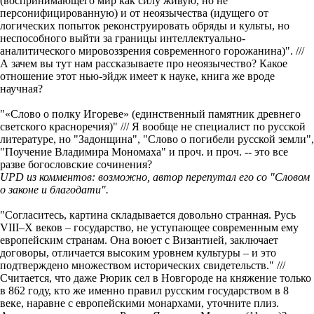
(воспринимающего мир как силу живую, но не
персонифицированную) и от неоязычества (идущего от
логических попыток реконструировать обряды и культы, но
неспособного выйти за границы интеллектуально-
аналитического мировоззрения современного горожанина)". ///
А зачем вы тут нам рассказываете про неоязычество? Какое
отношение этот нью-эйдж имеет к науке, книга же вроде
научная?
"«Слово о полку Игореве» (единственный памятник древнего
светского красноречия)" /// Я вообще не специалист по русской
литературе, но "Задонщина", "Слово о погибели русской земли",
"Поучение Владимира Мономаха" и проч. и проч. -- это все
разве богословские сочинения?
UPD из комментов: возможно, автор перепутал его со "Словом
о законе и благодати".
"Согласитесь, картина складывается довольно странная. Русь
VIII–X веков – государство, не уступающее современным ему
европейским странам. Она воюет с Византией, заключает
договоры, отличается высоким уровнем культуры – и это
подтверждено множеством исторических свидетельств." ///
Считается, что даже Рюрик сел в Новгороде на княжение только
в 862 году, кто же именно правил русским государством в 8
веке, наравне с европейскими монархами, уточните плиз.