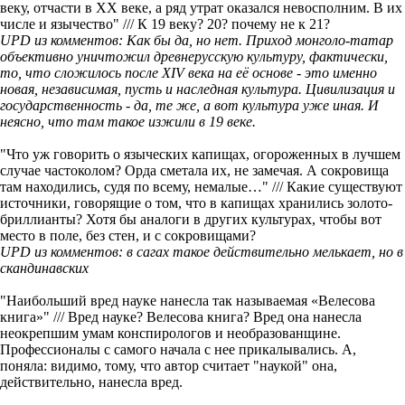
веку, отчасти в ХХ веке, а ряд утрат оказался невосполним. В их
числе и язычество" /// К 19 веку? 20? почему не к 21?
UPD из комментов: Как бы да, но нет. Приход монголо-татар
объективно уничтожил древнерусскую культуру, фактически,
то, что сложилось после XIV века на её основе - это именно
новая, независимая, пусть и наследная культура. Цивилизация и
государственность - да, те же, а вот культура уже иная. И
неясно, что там такое изжили в 19 веке.
"Что уж говорить о языческих капищах, огороженных в лучшем
случае частоколом? Орда сметала их, не замечая. А сокровища
там находились, судя по всему, немалые…" /// Какие существуют
источники, говорящие о том, что в капищах хранились золото-
бриллианты? Хотя бы аналоги в других культурах, чтобы вот
место в поле, без стен, и с сокровищами?
UPD из комментов: в сагах такое действительно мелькает, но в
скандинавских
"Наибольший вред науке нанесла так называемая «Велесова
книга»" /// Вред науке? Велесова книга? Вред она нанесла
неокрепшим умам конспирологов и необразованщине.
Профессионалы с самого начала с нее прикалывались. А,
поняла: видимо, тому, что автор считает "наукой" она,
действительно, нанесла вред.