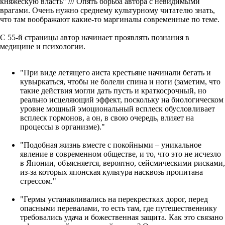
княжескую власть" /// Опять борьба автора с невидимыми
врагами. Очень нужно среднему культурному читателю знать,
что там воображают какие-то маргиналы современные по теме.
С 55-й страницы автор начинает проявлять познания в
медицине и психологии.
"При виде летящего аиста крестьяне начинали бегать и
кувыркаться, чтобы не болели спина и ноги (заметим, что
такие действия могли дать пусть и краткосрочный, но
реально исцеляющий эффект, поскольку на биологическом
уровне мощный эмоциональный всплеск обусловливает
всплеск гормонов, а он, в свою очередь, влияет на
процессы в организме)."
"Подобная жизнь вместе с покойными – уникальное
явление в современном обществе, и то, что это не исчезло
в Японии, объясняется, вероятно, сейсмическими рисками,
из-за которых японская культура насквозь пропитана
стрессом."
"Гермы устанавливались на перекрестках дорог, перед
опасными перевалами, то есть там, где путешественнику
требовались удача и божественная защита. Как это связано