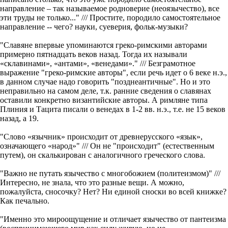
направление – так называемое родноверие (неоязычество), все
эти труды не только..." /// Простите, породило самостоятельное
направление -- чего? науки, суеверия, фольк-музыки?
"Славяне впервые упоминаются греко-римскими авторами
примерно пятнадцать веков назад. Тогда их называли
«склавинами», «антами», «венедами»." /// Безграмотное
выражение "греко-римские авторы", если речь идет о 6 веке н.э.,
в данном случае надо говорить "позднеантичные". Но и это
неправильно на самом деле, т.к. ранние сведения о славянах
оставили конкретно византийские авторы. А римляне типа
Плиния и Тацита писали о венедах в 1-2 вв. н.э., т.е. не 15 веков
назад, а 19.
"Слово «язычник» происходит от древнерусского «язык»,
означающего «народ»" /// Он не "происходит" (естественным
путем), он скалькирован с аналогичного греческого слова.
"Важно не путать язычество с многобожием (политеизмом)" ///
Интересно, не знала, что это разные вещи. А можно,
пожалуйста, сносочку? Нет? Ни единой сноски во всей книжке?
Как печально.
"Именно это мироощущение и отличает язычество от пантеизма