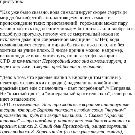
приступов.
"Как уже было сказано, вода символизирует скорее смерть (и
мир до бытия); чтобы по-настоящему понять смысл и
происхождение таких представлений, горожанин может пару
часов пройтись под осенним дождем без зонта… или вообразить
подобную прогулку, потому что ее смертельный исход не
исключен даже при современной медицине." /// Нет, вода
символизирует смерть и мир до бытия не из-за того, что без
зонтика на улице плохо. В числе причин можно, например,
околоплодные воды упомянуть, но не я тут фольклорист.
UPD из комментов: Первородный хаос она символизирует, и
через это уже - смерть, пред-бытие и не-бытие.
"Дело в том, что красные шапки в Европе (в том числе и у
некоторых славянских народов) надевали на покойников;
красный цвет еще с палеолита – цвет погребения" /// Неправда.
Не "красный цвет", а "минеральный краситель охра", если речь
идет о палеолите.
UPD из комментов: Это три любимые всратые антинаучные
теории, которые Баркова толкает в любом своем "научном"
произведении, будь то лекция или книга: 1. Сказка "Красная
шапочка" — про покойницу, потому что покойников хоронили в
красных шапках 2. Синий бык Преисподней, олицетворяющий
Преисподнюю. 3. Корень mr/nr (его не существует, есличо),