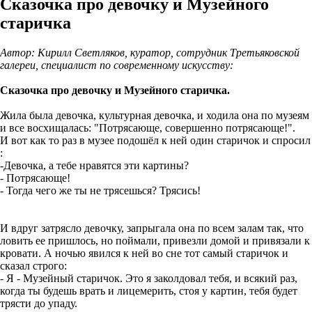
Сказочка про девочку и Музейного
старичка
Автор: Кирилл Светляков, куратор, сотрудник Третьяковской
галереи, специалист по современному искусству:
Сказочка про девочку и Музейного старичка.
Жила была девочка, культурная девочка, и ходила она по музеям
и все восхищалась: "Потрясающе, совершенно потрясающе!".
И вот как то раз в музее подошёл к ней один старичок и спросил
:
-Девочка, а тебе нравятся эти картины?
- Потрясающе!
- Тогда чего же ты не трясешься? Трясись!
И вдруг затрясло девочку, запрыгала она по всем залам так, что
ловить ее пришлось, но поймали, привезли домой и привязали к
кровати. А ночью явился к ней во сне тот самый старичок и
сказал строго:
- Я - Музейный старичок. Это я заколдовал тебя, и всякий раз,
когда ты будешь врать и лицемерить, стоя у картин, тебя будет
трясти до упаду.