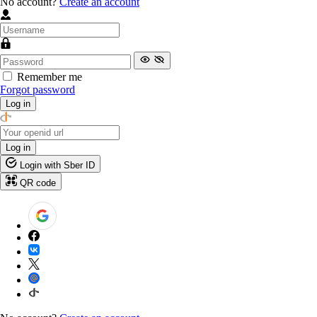
No account?
Create an account
Remember me
Forgot password
Log in
Log in
Login with Sber ID
QR code