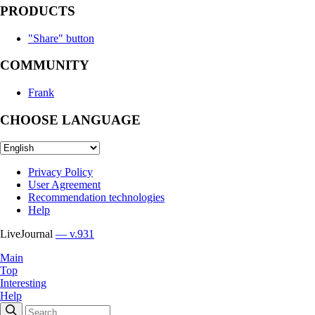
PRODUCTS
"Share" button
COMMUNITY
Frank
CHOOSE LANGUAGE
Privacy Policy
User Agreement
Recommendation technologies
Help
LiveJournal
— v.931
Main
Top
Interesting
Help