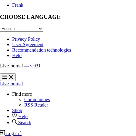
Frank
CHOOSE LANGUAGE
Privacy Policy
User Agreement
Recommendation technologies
Help
LiveJournal
— v.931
?
?
LiveJournal
Find more
Communities
RSS Reader
Shop
Help
Search
Log in
`