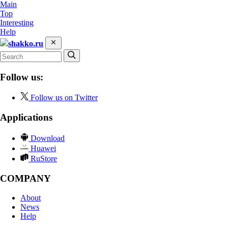
Main
Top
Interesting
Help
shakko.ru
Follow us:
Follow us on Twitter
Applications
Download
Huawei
RuStore
COMPANY
About
News
Help