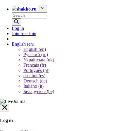
shakko.ru
Log in
Join free
Join
English
(en)
English (en)
Русский (ru)
Українська (uk)
Français (fr)
Português (pt)
español (es)
Deutsch (de)
Italiano (it)
Беларуская (be)
Log in