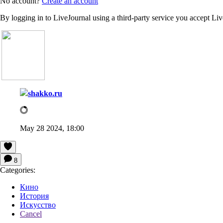
No account?
Create an account
By logging in to LiveJournal using a third-party service you accept Li
shakko.ru
May 28 2024, 18:00
8
Categories:
Кино
История
Искусство
Cancel