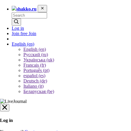
shakko.ru
Log in
Join free
Join
English
(en)
English (en)
Русский (ru)
Українська (uk)
Français (fr)
Português (pt)
español (es)
Deutsch (de)
Italiano (it)
Беларуская (be)
Log in