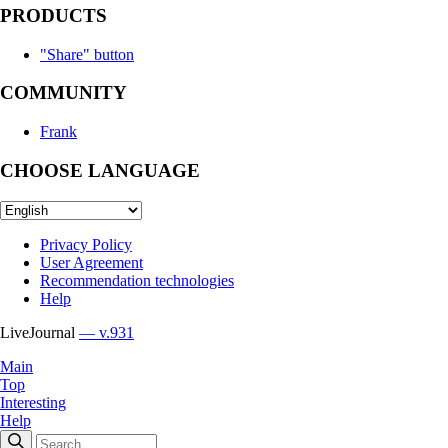
PRODUCTS
"Share" button
COMMUNITY
Frank
CHOOSE LANGUAGE
Privacy Policy
User Agreement
Recommendation technologies
Help
LiveJournal
— v.931
Main
Top
Interesting
Help