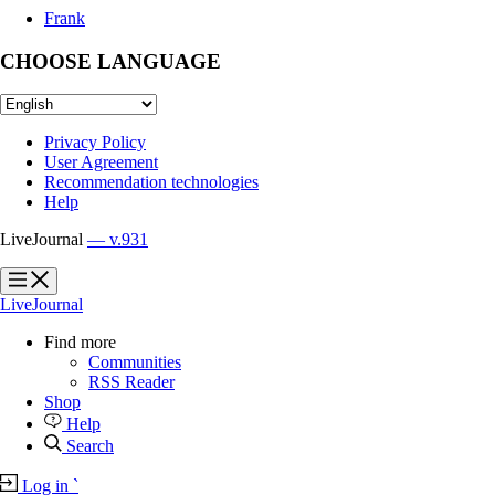
Frank
CHOOSE LANGUAGE
Privacy Policy
User Agreement
Recommendation technologies
Help
LiveJournal
— v.931
?
?
LiveJournal
Find more
Communities
RSS Reader
Shop
Help
Search
Log in
`