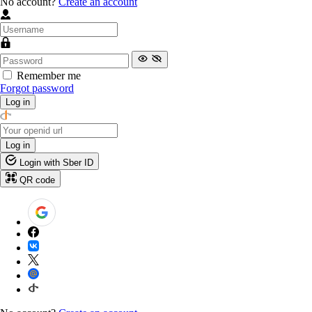
No account?
Create an account
Remember me
Forgot password
Log in
Log in
Login with Sber ID
QR code