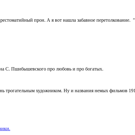
о, хрестоматийный прон. А я вот нашла забавное перетолкование
ана С. Пшибышевского про любовь и про богатых.
нь трогательным художником. Ну и названия немых фильмов 1910
вики.