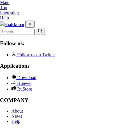
Main
Top
Interesting
Help
shakko.ru
Follow us:
Follow us on Twitter
Applications
Download
Huawei
RuStore
COMPANY
About
News
Help