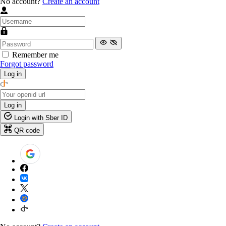
No account?
Create an account
Remember me
Forgot password
Log in
Log in
Login with Sber ID
QR code