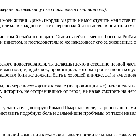
ерте отвлекает, у него накопилось нечитанного).
а в моей жизни. Даже Джордж Мартин не мог отучить меня ставит
влезал в каждого из этих персонажей и оставлял в нем толику св
кие, такой слабины не дает. Ставить себя на место Люсьена Рюба
и идиотом, и последовательно же наказывает его за жизненные 
кого повествователя, ты делаешь где-то в середине первой част
ливый поэт, и, вдобавок, провинциал, который рвется добиться ус
радостям (они же должны быть в хорошей книжке, да) и чувствов
сам, по мере восхождения к славе (из провинции же) натерпелся
 историю, не отстранившись от героя, не начав смотреть на него
м.
 ту часть тела, которую Роман Шмараков вслед за ренессансным
редставить подобную боль и дальнейшие проблемы от такой инвал
гда в новой компании кто-то окидывает презрительным взглядом е