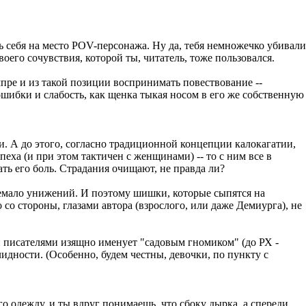
ь себя на место POV-персонажа. Ну да, тебя немножечко убивали
оего сочувствия, которой ты, читатель, тоже пользовался.
мпре и из такой позиции воспринимать повествование --
ошибки и слабость, как щенка тыкая носом в его же собственную
и. А до этого, согласно традиционной концепции калокагатии,
пеха (и при этом тактичен с женщинами) -- то с ним все в
ать его боль. Страдания очищают, не правда ли?
 немало унижений. И поэтому шишки, которые сыпятся на
 со стороны, глазами автора (взрослого, или даже Демиурга), не
и писателями изящно именует "садовым гномиком" (до РХ -
идности. (Особенно, будем честны, девочки, по пункту с
го одежду, и ты вдруг понимаешь, что сбоку дырка, а спереди