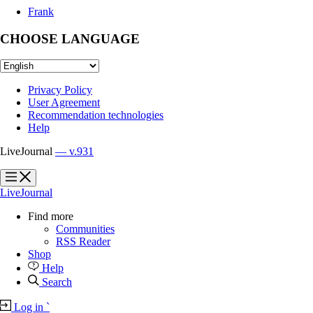
Frank
CHOOSE LANGUAGE
Privacy Policy
User Agreement
Recommendation technologies
Help
LiveJournal
— v.931
?
?
LiveJournal
Find more
Communities
RSS Reader
Shop
Help
Search
Log in
`