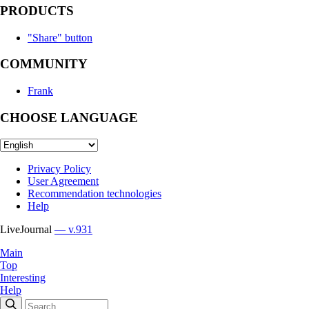
PRODUCTS
"Share" button
COMMUNITY
Frank
CHOOSE LANGUAGE
Privacy Policy
User Agreement
Recommendation technologies
Help
LiveJournal
— v.931
Main
Top
Interesting
Help