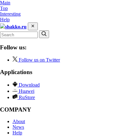
Main
Top
Interesting
Help
shakko.ru
Follow us:
Follow us on Twitter
Applications
Download
Huawei
RuStore
COMPANY
About
News
Help