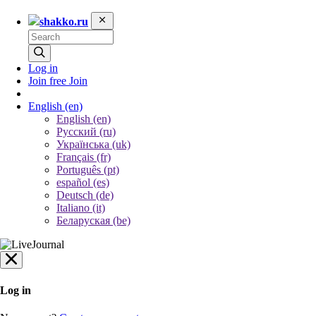
shakko.ru
Log in
Join free
Join
English
(en)
English (en)
Русский (ru)
Українська (uk)
Français (fr)
Português (pt)
español (es)
Deutsch (de)
Italiano (it)
Беларуская (be)
Log in