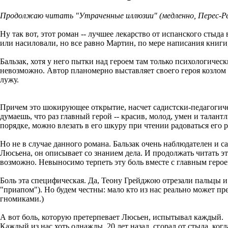
Продолжаю читать "Утраченные иллюзии" (медленно, Перес-Рев
Ну так вот, этот роман -- лучшее лекарство от испанского стыд
или насиловали, но все равно Мартин, по мере написания книги, 
Бальзак, хотя у него пытки над героем там только психологичес
невозможно. Автор планомерно выставляет своего героя козлом 
лужу.
Причем это шокирующее открытие, насчет садистски-педагогичес
думаешь, что раз главный герой -- красив, молод, умен и талант
порядке, можно влезать в его шкуру при чтении радоваться его 
Но не в случае данного романа. Бальзак очень наблюдателен и 
Люсьена, он описывает со знанием дела. И продолжать читать эту
возможно. Невыносимо терпеть эту боль вместе с главным герое
Боль эта специфическая. Да, Теону Грейджою отрезали пальцы и
"приапом"). Но будем честны: мало кто из нас реально может п
гномиками.)
А вот боль, которую претерпевает Люсьен, испытывал каждый.
Каждый из нас хоть однажды, 20 лет назад, сгорал от стыда, ко