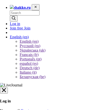
shakko.ru
Log in
Join free
Join
English
(en)
English (en)
Русский (ru)
Українська (uk)
Français (fr)
Português (pt)
español (es)
Deutsch (de)
Italiano (it)
Беларуская (be)
Log in