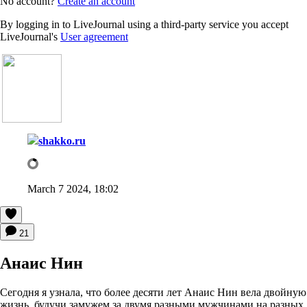
No account?
Create an account
By logging in to LiveJournal using a third-party service you accept
LiveJournal's
User agreement
shakko.ru
March 7 2024, 18:02
21
Анаис Нин
Сегодня я узнала, что более десяти лет Анаис Нин вела двойную
жизнь, будучи замужем за двумя разными мужчинами на разных