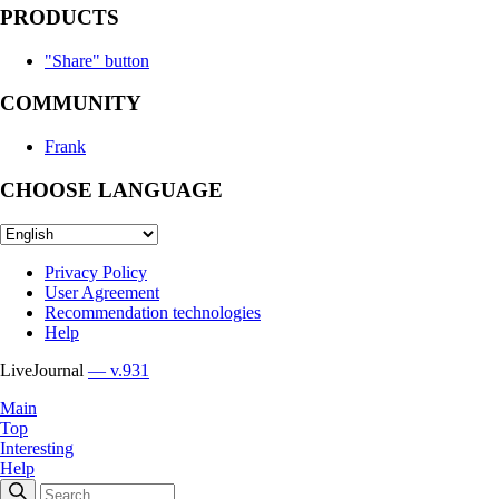
PRODUCTS
"Share" button
COMMUNITY
Frank
CHOOSE LANGUAGE
Privacy Policy
User Agreement
Recommendation technologies
Help
LiveJournal
— v.931
Main
Top
Interesting
Help