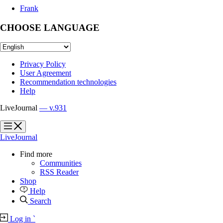
Frank
CHOOSE LANGUAGE
Privacy Policy
User Agreement
Recommendation technologies
Help
LiveJournal
— v.931
?
?
LiveJournal
Find more
Communities
RSS Reader
Shop
Help
Search
Log in
`