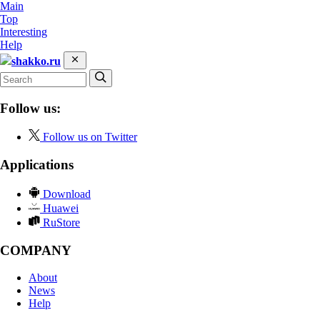
Main
Top
Interesting
Help
shakko.ru
Follow us:
Follow us on Twitter
Applications
Download
Huawei
RuStore
COMPANY
About
News
Help