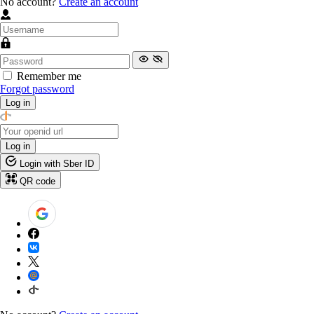
No account?
Create an account
Remember me
Forgot password
Log in
Log in
Login with Sber ID
QR code