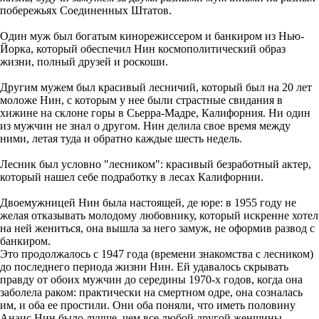
побережьях Соединенных Штатов.
Один муж был богатым кинорежиссером и банкиром из Нью-
Йорка, который обеспечил Нин космополитический образ
жизни, полный друзей и роскоши.
Другим мужем был красивый лесничий, который был на 20 лет
моложе Нин, с которым у нее были страстные свидания в
хижине на склоне горы в Сьерра-Мадре, Калифорния. Ни один
из мужчин не знал о другом. Нин делила свое время между
ними, летая туда и обратно каждые шесть недель.
Лесник был условно "лесником": красивый безработный актер,
который нашел себе подработку в лесах Калифорнии.
Двоемужницей Нин была настоящей, де юре: в 1955 году не
желая отказывать молодому любовнику, который искренне хотел
на ней жениться, она вышла за него замуж, не оформив развод с
банкиром.
Это продолжалось с 1947 года (времени знакомства с лесником)
до последнего периода жизни Нин. Ей удавалось скрывать
правду от обоих мужчин до середины 1970-х годов, когда она
заболела раком: практически на смертном одре, она созналась
им, и оба ее простили. Они оба поняли, что иметь половину
Анаис Нин было лучше, чем все любой другой женщины.