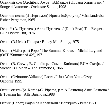
Осенний сон (Archibald Joyce - В.Малков) Эдуард Хиль и др. /
Songe d'Automne - Orchestre Saloon,1908
Осенняя песня (Э.Пергамон) Ирина Бьёрклунд / Värmlandsvisa -
Esther Pergamon,1965
Осень* (А. Пугачева) Алла Пугачева / (Don't Fear) The Reaper -
Blue Oyster Cult,1976
Осень (B.Hebb) Непара / Boney M – Sunny,1975
Осень (М.Легран) Рэро / The Summer Knows – Michel Legrand
(OST ‘Summer of 42’),1971
Осень (B. Crewe, B. Gaudio р.т.Сомов-Бибиков) ВИА Скифы /
Silence Is Golden – The Tremeloes,1966
Осень (Ozbourne-Vallance) Баста / I Just Want You - Ozzy
Ozborne,1995
Осень опять (Șt. Kardoș-C. Piperea, р.т. А.Баянова) Алла Баянова /
E Toamnă Iar - Alla Bajanova,1988
Ослик (Перет) Радмила Караклаич / Borriquito - Peret,1971