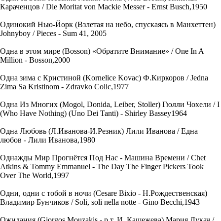
Караченцов / Die Moritat von Mackie Messer - Ernst Busch,1950
Одинокий Нью-Йорк (Взлетая на небо, спускаясь в Манхеттен)
Johnyboy / Pieces - Sum 41, 2005
Одна в этом мире (Bosson) «Обратите Внимание» / One In A
Million - Bosson,2000
Одна зима с Кристиной (Kornelice Kovac) Ф.Киркоров / Jedna
Zima Sa Kristinom - Zdravko Colic,1977
Одна Из Многих (Mogol, Donida, Leiber, Stoller) Гюлли Чохели / I
(Who Have Nothing) (Uno Dei Tanti) - Shirley Bassey1964
Одна Любовь (Л.Иванова-И.Резник) Лили Иванова / Една
любов - Лили Иванова,1980
Однажды Мир Прогнётся Под Нас - Машина Времени / Chet
Atkins & Tommy Emmanuel - The Day The Finger Pickers Took
Over The World,1997
Одни, одни с тобой в ночи (Cesare Bixio - Н.Рождественская)
Владимир Бунчиков / Soli, soli nella notte - Gino Becchi,1943
Ожидания (Giorgos Mouzakis - р.т. И. Кашежева) Мария Лукач /