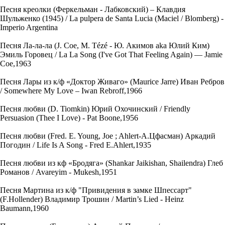
Песня креолки (Феркельман - Лабковский) – Клавдия
Шульженко (1945) / La pulpera de Santa Lucia (Maciel / Blomberg) -
Imperio Argentina
Песня Ла-ла-ла (J. Coe, M. Tézé - Ю. Акимов aka Юлий Ким)
Эмиль Горовец / La La Song (I've Got That Feeling Again) — Jamie
Coe,1963
Песня Лары из к/ф «Доктор Живаго» (Maurice Jarre) Иван Ребров
/ Somewhere My Love – Iwan Rebroff,1966
Песня любви (D. Tiomkin) Юрий Охочинский / Friendly
Persuasion (Thee I Love) - Pat Boone,1956
Песня любви (Fred. E. Young, Joe ; Ahlert-А.Цфасман) Аркадий
Погодин / Life Is A Song - Fred E.Ahlert,1935
Песня любви из кф «Бродяга» (Shankar Jaikishan, Shailendra) Глеб
Романов / Avareyim - Mukesh,1951
Песня Мартина из к/ф "Привидения в замке Шпессарт"
(F.Hollender) Владимир Трошин / Martin’s Lied - Heinz
Baumann,1960