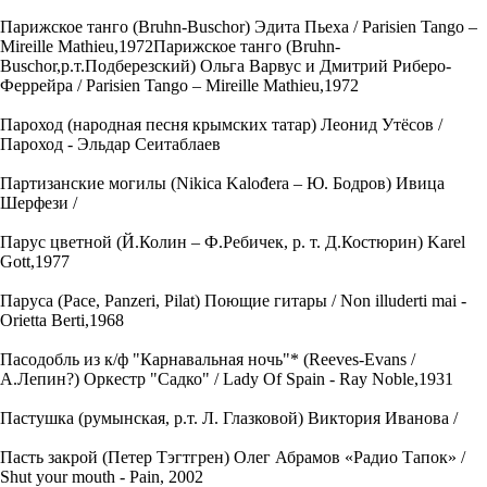
Парижское танго (Bruhn-Buschor) Эдита Пьеха / Parisien Tango –
Mireille Mathieu,1972Парижское танго (Bruhn-
Buschor,р.т.Подберезский) Ольга Варвус и Дмитрий Риберо-
Феррейра / Parisien Tango – Mireille Mathieu,1972
Пароход (народная песня крымских татар) Леонид Утёсов /
Пароход - Эльдар Сеитаблаев
Партизанские могилы (Nikica Kalođera – Ю. Бодров) Ивица
Шерфези /
Парус цветной (Й.Колин – Ф.Ребичек, р. т. Д.Костюрин) Karel
Gott,1977
Паруса (Pace, Panzeri, Pilat) Поющие гитары / Non illuderti mai -
Orietta Berti,1968
Пасодобль из к/ф "Карнавальная ночь"* (Reeves-Evans /
А.Лепин?) Оркестр "Садко" / Lady Of Spain - Ray Noble,1931
Пастушка (румынская, р.т. Л. Глазковой) Виктория Иванова /
Пасть закрой (Петер Тэгтгрен) Олег Абрамов «Радио Тапок» /
Shut your mouth - Pain, 2002