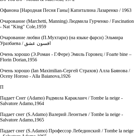
Офанона [Народная Песня Ганы] Капиталина Лазаренко / 1963
Очарование (Marchetti, Manning) Людмила Гурченко / Fascination
- Nat "King" Cole,1959
Очарование любви (П.Мухтари) (на языке фарси) Эльмира
Уразбаева / افسون عشق
Очень хорошо (Э.Роман - Г.Фере) Эмиль Горовец / Foarte bine –
Florin Dorian,1956
Очень хорошо (Ian Maximilian-Сергей Страхов) Алла Баянова /
Oceny Horoso - Alla Baianova,1926
П
Падает Снег (Adamo) Радмила Караклаич / Tombe la neige -
Salvatore Adamo,1964
Падает снег (S.Adamo) Валерий Леонтьев / Tombe la neige -
Salvatore Adamo,1965
Падает снег (S.Adamo) Профессор Лебединский / Tombe la neige