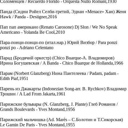
Соломенцев / Recuerdo Florido - Orquesta Nullo Romani,1930
Панда (Сидни Ройел Селби-третий, Эднан «Menace» Хан) Женя
Hawk / Panda - Desiigner,2016
Пап пап американо (Renato Carosone) Dj Slon / We No Speak
Americano - Yolanda Be Cool,2010
Пара-понци-понци-по (итал.нар.) Юрий Визбор / Para ponzi
ponzi po - Adriano Celentano
Парад (Бродячий оркестр) (Chico Buarque-А. Владимиров)
Ирина Богушевская / A Banda - Chico Buarque de Hollanda,1966
Парам (Norbert Glanzberg) Нина Пантелеева / Padam, padam -
Edith Piaf,1951
Парень из Джакарты (Indonezian Song-arr. B. Rychkov) Владимир
Трошин / A Lad From Jakarta,1961
Парижские бульвары (N. Glanzberg, J. Plante) Глеб Романов /
Grands Boulevards - Yves Montand,1956
Парижский мальчишка (Ad. Marès – С.Болотин и Т.Сикорская)
Le Gamin De Paris - Yves Montand,1955