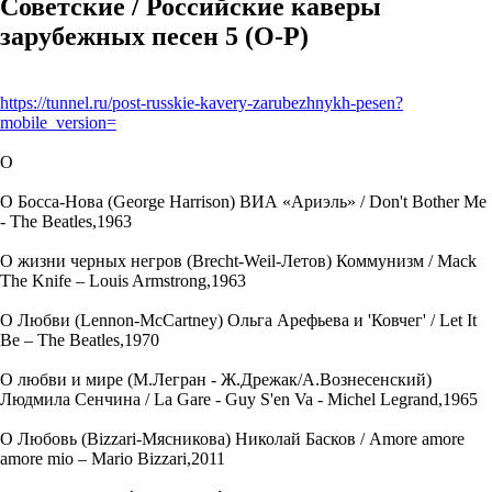
Советские / Российские каверы
зарубежных песен 5 (О-Р)
https://tunnel.ru/post-russkie-kavery-zarubezhnykh-pesen?
mobile_version=
О
О Босса-Нова (George Harrison) ВИА «Ариэль» / Don't Bother Me
- The Beatles,1963
О жизни черных негров (Brecht-Weil-Летов) Коммунизм / Mack
The Knife – Louis Armstrong,1963
О Любви (Lennon-McCartney) Ольга Арефьева и 'Ковчег' / Let It
Be – The Beatles,1970
О любви и мире (М.Легран - Ж.Дрежак/А.Вознесенский)
Людмила Сенчина / La Gare - Guy S'en Va - Michel Legrand,1965
О Любовь (Bizzari-Мясникова) Николай Басков / Amore amore
amore mio – Mario Bizzari,2011