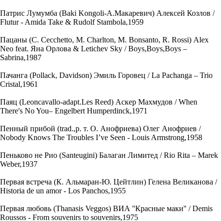
Патрис Лумумба (Baki Kongoli-А.Макаревич) Алексей Козлов /
Flutur - Amida Take & Rudolf Stambola,1959
Пацаны (C. Cecchetto, M. Charlton, M. Bonsanto, R. Rossi) Alex
Neo feat. Яна Орлова & Letichev Sky / Boys,Boys,Boys –
Sabrina,1987
Пачанга (Pollack, Davidson) Эмиль Горовец / La Pachanga – Trio
Cristal,1961
Паяц (Leoncavallo-adapt.Les Reed) Аскер Махмудов / When
There's No You– Engelbert Humperdinck,1971
Пенный прибой (trad.,р. т. О. Анофриева) Олег Анофриев /
Nobody Knows The Troubles I’ve Seen - Louis Armstrong,1958
Пеньково не Рио (Santeugini) Балаган Лимитед / Rio Rita – Marek
Weber,1937
Первая встреча (К. Альмаран-Ю. Цейтлин) Гелена Великанова /
Historia de un amor - Los Panchos,1955
Первая любовь (Thanasis Veggos) ВИА ''Красные маки'' / Demis
Roussos - From souvenirs to souvenirs,1975