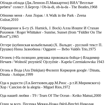
Облади-облада (Дж.Леннон-П.Маккартни) ВИА"Веселые
ребята" солист Л.Бергер / Ob-la-di, ob-la-da - The Beatles,1968
Обними меня - Ани Лорак / A Walk in the Park - Zeena
Gulzar,2010
Обращение к Б-гу (S. Harnick, J. Bock) Алла Иошпе И Стахан
Рахимов / Roger Whittaker - Sunrise, Sunset (from “Fiddler On The
Roof”),1965
Оггере (кубинская колыбельная) (Х. Вальдес - русский текст П.
Грушко) Нина Зазнобина / Ogguere — Bebo Valdés Trio,1975
Огонек («На позицию девушка провожала бойца») Владимир
Нечаев / Wolność przynieść Ojczyźnie - Kapela Czerniakowska 1943
Огонь и Вода (Ara Dinkjian) Филипп Киркоров google / Dinata,
Dinata - Antique,1999
Ода к радости (Л.в.Беетховен,арр.М.Риос - р.т.И.Миримского)
Хор / Cancion de la alegria - Miguel Rios,1972
Ода нашей любви - Т9 / Tears Of The Ocean - Keiko Matsui,2000
Один за всех. Песенка Мекки-Ножа (Weil-Brecht) Николая