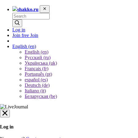
shakko.ru
Log in
Join free
Join
English
(en)
English (en)
Русский (ru)
Українська (uk)
Français (fr)
Português (pt)
español (es)
Deutsch (de)
Italiano (it)
Беларуская (be)
Log in