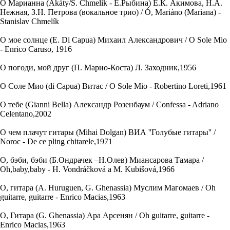
О Марианна (Akáty/S. Chmelík - Е.Рыбина) Е.К. Акимова, Н.А.
Нежная, З.Н. Петрова (вокальное трио) / Ó, Mariáno (Mariana) -
Stanislav Chmelík
О мое солнце (E. Di Capua) Михаил Александрович / O Sole Mio
- Enrico Caruso, 1916
О погоди, мой друг (П. Марио-Коста) Л. Заходник,1956
О Соле Мио (di Capua) Витас / O Sole Mio - Robertino Loreti,1961
О тебе (Gianni Bella) Александр Розенбаум / Confessa - Adriano
Celentano,2002
О чем плачут гитары (Mihai Dolgan) ВИА ''Голубые гитары'' /
Noroc - De ce pling chitarele,1971
О, бэби, бэби (Б.Ондрачек –Н.Олев) Миансарова Тамара /
Oh,baby,baby - H. Vondráčková a M. Kubišová,1966
О, гитара (A. Huruguen, G. Ghenassia) Муслим Магомаев / Oh
guitarre, guitarre - Enrico Macias,1963
О, Гитара (G. Ghenassia) Ара Арсенян / Oh guitarre, guitarre -
Enrico Macias,1963