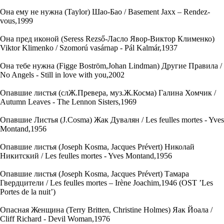
Она ему не нужна (Taylor) Шао-Бао / Basement Jaxx – Rendez-
vous,1999
Она пред иконой (Seress Rezső-Ласло Явор-Виктор Клименко)
Viktor Klimenko / Szomorú vasárnap - Pál Kalmár,1937
Она тебе нужна (Figge Boström,Johan Lindman) Другие Правила /
No Angels - Still in love with you,2002
Опавшие листья (слЖ.Превера, муз.Ж.Косма) Галина Хомчик /
Autumn Leaves - The Lennon Sisters,1969
Опавшие Листья (J.Cosma) Жак Дувалян / Les feulles mortes - Yves
Montand,1956
Опавшие листья (Joseph Kosma, Jacques Prévert) Николай
Никитский / Les feulles mortes - Yves Montand,1956
Опавшие листья (Joseph Kosma, Jacques Prévert) Тамара
Гвердцители / Les feulles mortes – Irène Joachim,1946 (OST ’Les
Portes de la nuit’)
Опасная Женщина (Terry Britten, Christine Holmes) Яак Йоала /
Cliff Richard - Devil Woman,1976