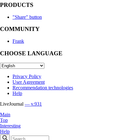
PRODUCTS
"Share" button
COMMUNITY
Frank
CHOOSE LANGUAGE
Privacy Policy
User Agreement
Recommendation technologies
Help
LiveJournal
— v.931
Main
Top
Interesting
Help