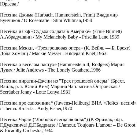
Юрьева /
Песенка Джима (Harbach, Hammerstein, Friml) Владимир
Бунчиков / O Rosemarie - Slim Whitman,1954
Песенка из кф «Судьба солдата в Америке» (Ernie Burnett)
А.Абрадушкин / My Melancholy Baby - Priscilla Lane,1939
Песенка Мекки, «Трехгрошовая опера» (К. Вейль — Б. Брехт)
Лола Хомянц / Mackie Messer - Hildegard Knef,1963
Песенка о весёлом пастухе (Hammerstein II, Rodgers) Мария
Лукач / Julie Andrews - The Lonely Goatherd,1966
Песенка пиратки-Джени из "Трех грошовой оперы" (Брехт,
Вайль, р. т. Юлий Ким) Марина Чаплыгина-Островская /
Seeräuber Jenny - Lotte Lenya,1931
Песенка про сапожника* (Juwens-Heilburg) ВИА «Лейся, песня!»
/ Thema: Ra-ta-ta - Andy Fisher,1970
Песенка Чарли ("Любовь всегда любовь") (Р. Фримль, обр.
Г.Дудкевича) Д.Г.Бадридзе / L'amour, Toujours L'amour – De Groot
& Picadilly Orchestra,1934