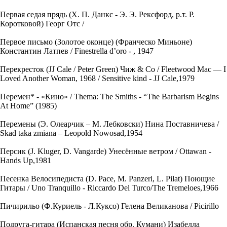
Первая седая прядь (Х. П. Данкс - Э. Э. Рексфорд, р.т. Р.
Коротковой) Георг Отс /
Первое письмо (Золотое оконце) (Франческо Миньоне)
Константин Латпев / Finestrella d’oro - , 1947
Перекресток (JJ Cale / Peter Green) Чиж & Co / Fleetwood Mac — I
Loved Another Woman, 1968 / Sensitive kind - JJ Cale,1979
Перемен* - «Кино» / Thema: The Smiths - “The Barbarism Begins
At Home” (1985)
Перемены (Э. Олеарчик – М. Лебковски) Нина Поставничева /
Skad taka zmiana – Leopold Nowosad,1954
Персик (J. Kluger, D. Vangarde) Унесённые ветром / Ottawan -
Hands Up,1981
Песенка Велосипедиста (D. Pace, M. Panzeri, L. Pilat) Поющие
Гитары / Uno Tranquillo - Riccardo Del Turco/The Tremeloes,1966
Пичирильо (Ф.Куриель - Л.Куксо) Гелена Великанова / Picirillo
Подруга-гитара (Испанская песня обр. Кумани) Изабелла