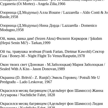
Cyganeria (Oi Mortez) - Angela Zilia,1966
Озорница (Д.Модуньо) Алла Иошпе / Lazzarella – Aldo Conti & Jo
Basile,1958
Озорница (Д.Модуньо) Нина Дорда / Lazzarella - Domenico
Modugno,1958
Ой, мама, шика дам! (Sezen Aksu) Филипп Киркоров / Şıkıdım
(Hepsi Senin Mi?) - Tarkan,1999
Ой ты, травушка зелёная (Frank Farian, Dietmar Kawohl) Сектор
Газа / Boney-M - Night Flight To Venus/Rasputin,1978
Окон твоих свет (Донован - М.Заболоцкая) Мария Заболоцкая /
Sealed With A Kiss - Jason Donovan,1989
Окраина (D. Britvić– Z. Runjić) Эмиль Горовец / Potraži Me U
Predgrađu – Lado Leskovar, 1967
Окрасился месяц багрянцем (Адельберт фон Шамиссо) Жанна
Агузарова / Nachtliche Fahrt, 1828
Окрасился месяц багрянцем (Адельберт фон Шамиссо) Лидия
Русланова / Nachtliche Fahrt, 1828