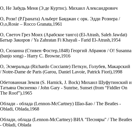
О, Не Забудь Меня (Э.де Куртис). Михаил Александрович
О, Рози! (Р.Граната) Альберт Баяджан с орк. Эдди Рознера /
O,o,Rosie – Rocco Granata,1961
О, Светоч Грез Моих (Арабское танго) (El-Atrash, Saleh Jawdat)
Батыр Закиров / Ya Zahratan Fi Khayali - Farid El-Atrash,1954
О, Сюзанна (Стивен Фостер,1848) Георгий Абрамов / О! Susanna
(banjo song) - Harry C. Browne,1916
О, Эсмеральда (Richardo Cocciante) Петкун, Голубев, Макарский
/ Notre-Dame de Paris (Garou, Daniel Lavoie, Patrick Fiori),1998
Обетованная Земля (S. Harnick, J. Bock) Михаил Шуфутинский и
Татьяна Овсиенко / John Gary - Sunrise, Sunset (from “Fiddler On
The Roof”),1965
Облади - облада (Lennon-McCartney) Шао-Бао / The Beatles -
Obladi, Oblada,1968
Облади, облада (Lennon-McCartney) ВИА ''Песняры'' / The Beatles
- Obladi, Oblada