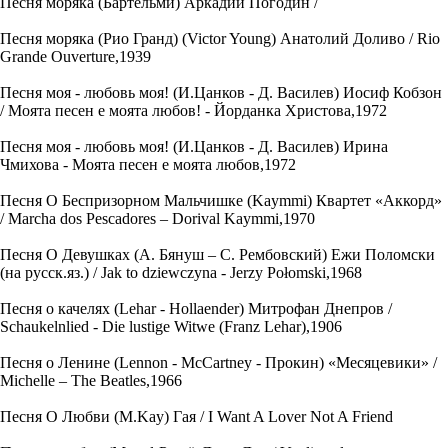
Песня моряка (Бартельми) Аркадий Погодин /
Песня моряка (Рио Гранд) (Victor Young) Анатолий Доливо / Rio
Grande Ouverture,1939
Песня моя - любовь моя! (И.Цанков - Д. Василев) Иосиф Кобзон
/ Моята песен е моята любов! - Йорданка Христова,1972
Песня моя - любовь моя! (И.Цанков - Д. Василев) Ирина
Чмихова - Моята песен е моята любов,1972
Песня О Беспризорном Мальчишке (Kaymmi) Квартет «Аккорд»
/ Маrchа dоs Реsсаdоrеs – Dorival Kaymmi,1970
Песня О Девушках (А. Бянуш – С. Рембовский) Ежи Поломски
(на русск.яз.) / Jak to dziewczyna - Jerzy Połomski,1968
Песня о качелях (Lehar - Hollaender) Митрофан Днепров /
Schaukelnlied - Die lustige Witwe (Franz Lehar),1906
Песня о Ленине (Lennon - McCartney - Прокин) «Месяцевики» /
Michelle – The Beatles,1966
Песня О Любви (M.Kay) Гая ‎/ I Want A Lover Not A Friend