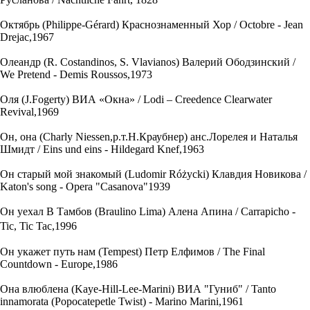
Октябрь (Philippe-Gérard) Краснознаменный Хор / Octobre - Jean
Drejac,1967
Олеандр (R. Costandinos, S. Vlavianos) Валерий Ободзинский /
We Pretend - Demis Roussos,1973
Оля (J.Fogerty) ВИА «Окна» / Lodi – Creedence Clearwater
Revival,1969
Он, она (Charly Niessen,р.т.Н.Краубнер) анс.Лорелея и Наталья
Шмидт / Eins und eins - Hildegard Knef,1963
Он старый мой знакомый (Ludomir Różycki) Клавдия Новикова /
Katon's song - Opera "Casanova"1939
Он уехал В Тамбов (Braulino Lima) Алена Апина / Carrapicho -
Tic, Tic Tac,1996
Он укажет путь нам (Tempest) Петр Елфимов / The Final
Countdown - Europe,1986
Она влюблена (Kaye-Hill-Lee-Marini) ВИА "Гуниб" / Tanto
innamorata (Popocatepetle Twist) - Marino Marini,1961