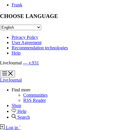
Frank
CHOOSE LANGUAGE
Privacy Policy
User Agreement
Recommendation technologies
Help
LiveJournal
— v.931
?
?
LiveJournal
Find more
Communities
RSS Reader
Shop
Help
Search
Log in
`