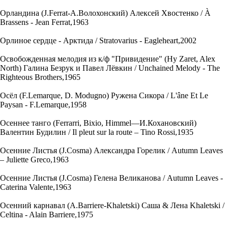
Орландина (J.Ferrat-А.Волохонский) Алексей Хвостенко / À
Brassens - Jean Ferrat,1963
Орлиное сердце - Арктида / Stratovarius - Eagleheart,2002
Освобожденная мелодия из к/ф "Привидение" (Hy Zaret, Alex
North) Галина Безрук и Павел Лёвкин / Unchained Melody - The
Righteous Brothers,1965
Осёл (F.Lemarque, D. Modugno) Ружена Сикора / L'âne Et Le
Paysan - F.Lemarque,1958
Осеннее танго (Ferrarri, Bixio, Himmel—И.Кохановский)
Валентин Будилин / Il pleut sur la route – Tino Rossi,1935
Осенние Листья (J.Cosma) Александра Горелик / Autumn Leaves
– Juliette Greco,1963
Осенние Листья (J.Cosma) Гелена Великанова / Autumn Leaves -
Caterina Valente,1963
Осенний карнавал (A.Barriere-Khaletski) Саша & Лена Khaletski /
Celtina - Alain Barriere,1975