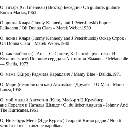
О, гитара (G. Ghenassia) Виктор Беседин / Oh guitarre, guitarre -
Enrico Macias,1963
О, донна Клара (Jimmy Kennedy and J Petersburski) Борис
Байкалов / Oh Donna Clara – Marek Weber,1930
О, донна Клара (Jimmy Kennedy and J Petersburski) Оскар Строк /
Oh Donna Clara – Marek Weber,1930
О, как люблю я (J. Arel – C. Carrère, K. Pancol– рус. текст И.
Кохановского) Поющие сердца и Антонина Жмакова / Mélancolie
— Sheila, 1973
О, мама (Жиро) Радмила Караклаич / Mamy Blue - Dalida,1971
О, Мари (неаполитанская) Ансамбль "Дружба" / O Mari - Mario
Lanza,1958
О, мой милый Августин (King, Mack-р.т.Н.Краубнер
анс.Лорелея и Наталья Шмидт / O, du lieber Augustin - Johnny And
The Hurricanes,1961
О, Не Забудь Меня (Э.де Куртис) Георгий Виноградов / Non ti
scordar di me – canzone napolitana