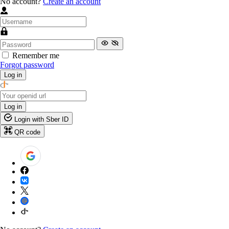
No account?
Create an account
Remember me
Forgot password
Log in
Log in
Login with Sber ID
QR code