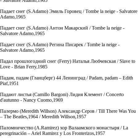
- Salvatore Adamo,1965
Падает снег (S.Adamo) Эмиль Горовец / Tombe la neige - Salvatore
Adamo,1965
Падает снег (S.Adamo) Антон Макарский / Tombe la neige -
Salvatore Adamo,1965
Падает снег (S.Adamo) Регина Писарек / Tombe la neige -
Salvatore Adamo,1965
Падал прошлогодний снег (Ferry) Наталья Любчевская / Slave to
Love - Brian Ferry,1985
Падам, падам (Гланцберг) 44 Ленинград / Padam, padam – Edith
Piaf,1951
Падают листья (Camillo Bargoni) Лидия Клемент / Concerto
d'autunno - Nancy Cuomo,1969
Палермо (Meredith Willson) Александр Серов / Till There Was You
– The Beatles,1964 / Meredith Willson,1957
Паломничество (A.Ramirez) хор Валаамского монастыря / La
peregrinación – Ariel Ramirez y Los Fronterizos,1957