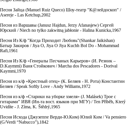
Песня Зайца (Manuel Ruiz Queco) Шоу-театр "К@лейдоскоп" /
Asereje - Las Ketchup,2002
Песня из Варшавы (Janusz Hajdun, Jerzy Afanasjew) Сергей
Юрский / Niech no tylko zakwitną jabłonie - Halina Kunicka,1967
Песня Из К/ф "Когда Приходит Любовь"(Shankar Jaikishan)
Батыр Закиров / Jiya O, Jiya O Jiya Kuchh Bol Do - Mohammad
Rafi,1961
Песня Из К/ф «Генералы Песчаных Карьеров» (И. Резник –
D.Kaymmi) Ваня Стойкович / Маrchа dоs Реsсаdоrеs - Dorival
Kaymmi,1970
Песня из к/ф «Крестный отец» (К. Беляев - Н. Рота) Константин
Беляев / Speak Softly Love - Andy Williams,1972
Песня из к/ф «Старики на уборке хмеля» (J. Malásek) Трое с
гитарами" ИВЯ (Ин-та вост. языков при МГУ) / Ten Příběh, Který
Uvidíte - J. Zíma, K. Štědrý,1965
Песня Исхода (Джузеппе Верди-Ю.Ким) Юлий Ким / Va pensiero
(G/Verdi “Nabucco”),1842