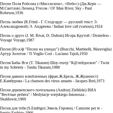
Песни Поля Робсона («Миссисипи», «Небо») (Дж.Керн —
М.Светлов) Леонид Утесов / Ol' Man River, Sky - Paul
Robeson,1936
Песнь любви (R.Friml - Г. Стодгардт — русский текст Э.
Александровой) Э. Андреева / Indian love call (various),1924
Песнь о друге (J. M. Rivat, D. Dubois) Игорь Крутой / Desireless -
Voyage Voyage,1987
Песня (Из к/ф "Песни на улицах") (Bracchi, Martinelli, Maraviglia)
Артур Золотов / Ti Voglio Così - Luciano Tajoli,1950
Песня Бабы Яги (T. Tikaram) Шоу-театр "К@лейдоскоп" / Twist
in my Sobriety - Tanita Tikaram,1988
Песня давних влюбленных (фран.Ж.Брель, Ж.Жуаннест)
Е.Камбурова / La chanson des vieux amants - Jacques Brel,1973
Песня деревенского почтальона (Andrzej Zieliński) ВИА
''Весёлые ребята'' / Medytacje wiejskiego listonosza -
Skaldowie,1969
Песня для тебя (S.Endrigo) Эмиль Горовец / Canzone per te -
Sergio Endrigo,1966