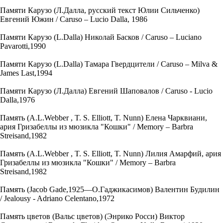
Памяти Карузо (Л.Далла, русский текст Юлии Сильченко)
Евгений Южин / Caruso – Lucio Dalla, 1986
Памяти Карузо (L.Dalla) Николай Басков / Caruso – Luciano
Pavarotti,1990
Памяти Карузо (L.Dalla) Тамара Гвердцители / Caruso – Milva &
James Last,1994
Памяти Карузо (Л.Далла) Евгений Шаповалов / Caruso - Lucio
Dalla,1976
Память (A.L.Webber , T. S. Elliott, T. Nunn) Елена Чарквиани,
ария Гризабеллы из мюзикла "Кошки" / Memory – Barbra
Streisand,1982
Память (A.L.Webber , T. S. Elliott, T. Nunn) Лилия Амарфий, ария
Гризабеллы из мюзикла "Кошки" / Memory – Barbra
Streisand,1982
Память (Jacob Gade,1925—О.Гаджикасимов) Валентин Будилин
/ Jealousy - Adriano Celentano,1972
Память цветов (Вальс цветов) (Энрико Росси) Виктор