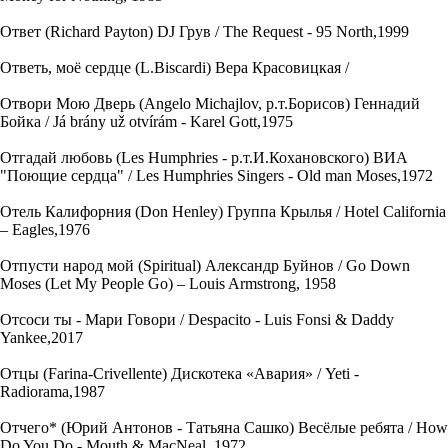
Ответ (Richard Payton) DJ Грув / The Request - 95 North,1999
Ответь, моё сердце (L.Biscardi) Вера Красовицкая /
Отвори Мою Дверь (Angelo Michajlov, р.т.Борисов) Геннадий
Бойка / Já brány už otvírám - Karel Gott,1975
Отгадай любовь (Les Humphries - р.т.И.Кохановского) ВИА
"Поющие сердца" / Les Humphries Singers - Old man Moses,1972
Отель Калифорния (Don Henley) Группа Крылья / Hotel California
– Eagles,1976
Отпусти народ мой (Spiritual) Александр Буйнов / Go Down
Moses (Let My People Go) – Louis Armstrong, 1958
Отсоси ты - Мари Говори / Despacito - Luis Fonsi & Daddy
Yankee,2017
Отцы (Farina-Crivellente) Дискотека «Авария» / Yeti -
Radiorama,1987
Отчего* (Юрий Антонов - Татьяна Сашко) Весёлые ребята / How
Do You Do - Mouth & MacNeal, 1972