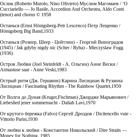
Ослик (Roberto Murolo, Nino Oliviero) Муслим Магомаев / ‘O
Cucciariello — Jo Basile, Accordion And Orchestra, Aldo Conti
(tenor) and chorus © 1958
Останься (Ernst Hönigsberg-Petr Lescenco) Петр Лещенко /
Hönigsberg Big Band,1933
Останься (Рознер, Шеер - Цейтлин) – Георгий Виноградов
(1945) / Jak gdyby nigdy nic (Scher / Ryba) - Mieczyslaw Fogg
(1936)
Остров Любви (Joel Steinfeldt - А. Ольгин) Анне Вески /
Armastuse saar - Anne Veski,1983
Острый ритм (Дж. Гершвин) Карина Лисициан & Рузанна
Лисициан / Fascinating Rhythm - The Rainbow Quartet,1959
От Волги до Дуная (Kruger,Fischman) Джордже Марьянович /
Liebeslied jener sommernacht - Daliah Lavi,1970
От крутого бережка (Falvo) Сергей Дроздов / Dicitencello vuie -
Vittorio Parisi,1930
От любви к любви - Константин Никольский / Dire Straits —
Money for Nothing, 1985