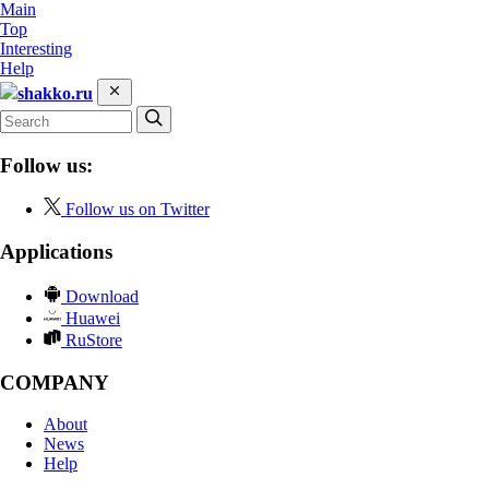
Main
Top
Interesting
Help
shakko.ru
Follow us:
Follow us on Twitter
Applications
Download
Huawei
RuStore
COMPANY
About
News
Help