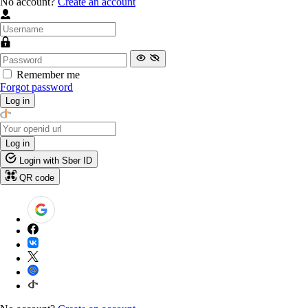
No account?
Create an account
Remember me
Forgot password
Log in
Log in
Login with Sber ID
QR code