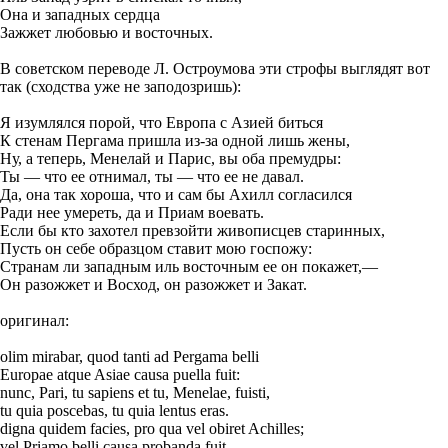
Она и западных сердца
Зажжет любовью и восточных.
В советском переводе Л. Остроумова эти строфы выглядят вот
так (сходства уже не заподозришь):
Я изумлялся порой, что Европа с Азией биться
К стенам Пергама пришла из-за одной лишь жены,
Ну, а теперь, Менелай и Парис, вы оба премудры:
Ты — что ее отнимал, ты — что ее не давал.
Да, она так хороша, что и сам бы Ахилл согласился
Ради нее умереть, да и Приам воевать.
Если бы кто захотел превзойти живописцев старинных,
Пусть он себе образцом ставит мою госпожу:
Странам ли западным иль восточным ее он покажет,—
Он разожжет и Восход, он разожжет и Закат.
оригинал:
olim mirabar, quod tanti ad Pergama belli
Europae atque Asiae causa puella fuit:
nunc, Pari, tu sapiens et tu, Menelae, fuisti,
tu quia poscebas, tu quia lentus eras.
digna quidem facies, pro qua vel obiret Achilles;
vel Priamo belli causa probanda fuit.