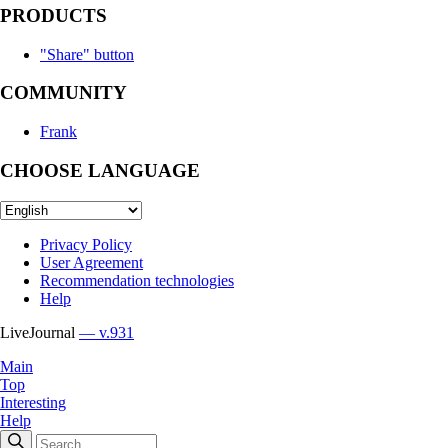
PRODUCTS
"Share" button
COMMUNITY
Frank
CHOOSE LANGUAGE
Privacy Policy
User Agreement
Recommendation technologies
Help
LiveJournal
— v.931
Main
Top
Interesting
Help