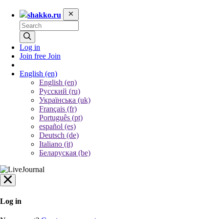
shakko.ru
Log in
Join free
Join
English
(en)
English (en)
Русский (ru)
Українська (uk)
Français (fr)
Português (pt)
español (es)
Deutsch (de)
Italiano (it)
Беларуская (be)
Log in