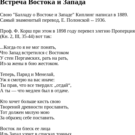
Встреча Востока и Запада
Свою "Балладу о Востоке и Западе" Киплинг написал в 1889.
Самый знаменитый перевод, Е. Полонской -- 1936.
Проф. Ф. Корш при этом в 1898 году перевел элегию Проперция
(Кн. 2, III, 35-44) вот так:
...Когда-то я не мог понять,
Что Запад встретился с Востоком
У стен Пергамских, рать на рать,
Из-за жены в бою жестоком.
Теперь, Парид и Менелай,
Уж я смотрю на вас иначе:
Ты прав, что все твердил: „отдай“,
А ты — что медлен был в отдаче.
Кто хочет больше кисть свою
Творений древности прославить,
Тот должен милую мою
За образец себе поставить.
Восток ли блеск ее лица
Иль Запад узрит в списках точных,