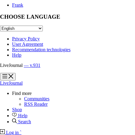
Frank
CHOOSE LANGUAGE
Privacy Policy
User Agreement
Recommendation technologies
Help
LiveJournal
— v.931
?
?
LiveJournal
Find more
Communities
RSS Reader
Shop
Help
Search
Log in
`