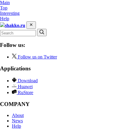
Main
Top
Interesting
Help
shakko.ru
Follow us:
Follow us on Twitter
Applications
Download
Huawei
RuStore
COMPANY
About
News
Help