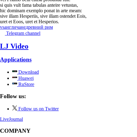
si quis vult fama tabulas anteire vetustas,
hic dominam exemplo ponat in arte meam:
sive illam Hesperiis, sive illam ostendet Eois,
uret et Eoos, uret et Hesperios.
vs
англичане
древний рим
Telegram channel
LJ Video
Applications
Download
Huawei
RuStore
Follow us:
Follow us on Twitter
LiveJournal
COMPANY