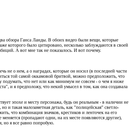
ва обзора Ганса Ланды. В обоих видео были вещи, которые
онаже которого было цитировано, несколько заблуждаются в своей
иций. А вот мне так не показалось. И вот почему.
чь не о нем, а о наградах, которые он носил (в последней части
бриться той самой оккамовой бритвой, можно предположить, что
 подумать, что нет или как минимум не совсем - о чем я ниже
а", и я предположу, что некий умысел в том, как она создавала
твует эпохе и месту персонажа, будь он реальным - в наличии не
о и такая малозаметная деталь, как "полицейская" светло-
ть, что комбинация значков, крестиков и ленточек на его
 меняется (пропадают одни, на их месте появляются другие),
, но я все равно попробую.