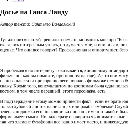
Досье на Ганса Ланду
Автор текста: Сантьяго Валаамский
Тут алгоритмы ютуба решили зачем-то напомнить мне про "Бесс
оказалось интересным узнать, но думается мне, и они, и сам, н
оценке. Что они все говорят? Профессионал и оппортунист, без
Я пробежался по интернету - оказывается, киношному штандартен
фильма он, как вы помните, при полном параде). А что они могу
на него навесили пригоршню чего попало - фильм же немного бу
скажу. Кроме того, консультантом по костюмам была одна польск
костюм, в том числе парадный, этого персонажа, есть.
В подтверждение этому можно привести факт - если не брать наг
только дубовый листок на петлицах или ромб с эмблемой Службы
зеленая подложка его полковничьих погон - именно такой и был
форме имеет смысл. Но надо сразу оговориться - внимательные л
так что элемент бутафории все равно имеет место, и нижеследу