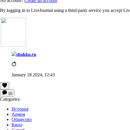
No account?
Create an account
By logging in to LiveJournal using a third-party service you accept Li
shakko.ru
January 18 2024, 12:43
10
Categories:
История
Армия
Общество
Кино
Cancel