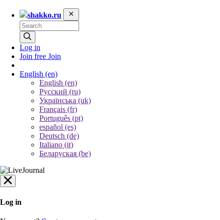
shakko.ru
Log in
Join free
Join
English
(en)
English (en)
Русский (ru)
Українська (uk)
Français (fr)
Português (pt)
español (es)
Deutsch (de)
Italiano (it)
Беларуская (be)
Log in