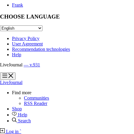
Frank
CHOOSE LANGUAGE
Privacy Policy
User Agreement
Recommendation technologies
Help
LiveJournal
— v.931
?
?
LiveJournal
Find more
Communities
RSS Reader
Shop
Help
Search
Log in
`