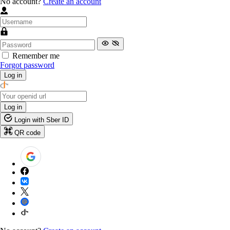
No account?
Create an account
Remember me
Forgot password
Log in
Log in
Login with Sber ID
QR code