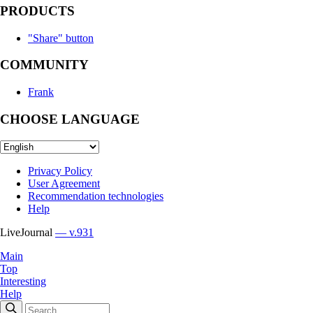
PRODUCTS
"Share" button
COMMUNITY
Frank
CHOOSE LANGUAGE
Privacy Policy
User Agreement
Recommendation technologies
Help
LiveJournal
— v.931
Main
Top
Interesting
Help