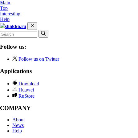
Main
Top
Interesting
Help
shakko.ru
Follow us:
Follow us on Twitter
Applications
Download
Huawei
RuStore
COMPANY
About
News
Help