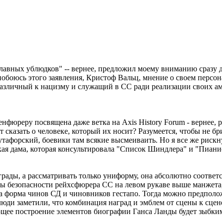
лавных ублюдков" -- вернее, предложил моему вниманию сразу д
е побоюсь этого заявления, Кристоф Вальц, мнение о своем перс
различный к нацизму и служащий в СС ради реализации своих амб
фюреру посвящена даже ветка на Axis History Forum - вернее, ре
т сказать о человеке, который их носит? Разумеется, чтобы не 
тафорский, боевики там всякие высмеиваить. Но я все же рискну
ая дама, которая консультировала "Список Шиндлера" и "Пианист
рады, а рассматривать только униформу, она абсолютно соответс
 безопасности рейхсфюрера СС на левом рукаве выше манжета, н
а форма чинов СД и чиновников гестапо. Тогда можно предположи
юди заметили, что комбинация наград и эмблем от сцены к сцене
ющее построение элементов биографии Ганса Ланды будет зыбким