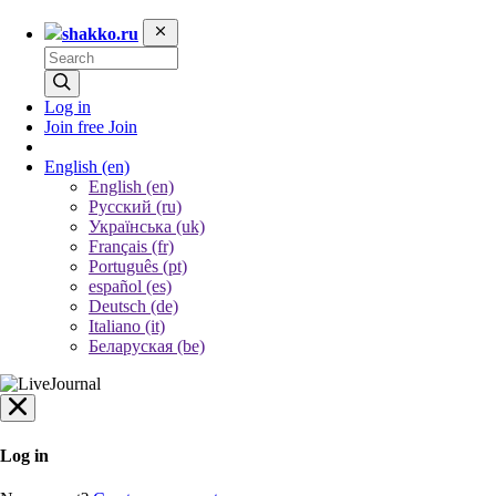
shakko.ru
Log in
Join free
Join
English
(en)
English (en)
Русский (ru)
Українська (uk)
Français (fr)
Português (pt)
español (es)
Deutsch (de)
Italiano (it)
Беларуская (be)
Log in