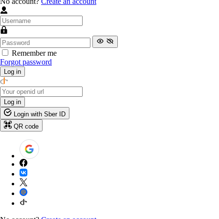
No account?
Create an account
Remember me
Forgot password
Log in
Log in
Login with Sber ID
QR code