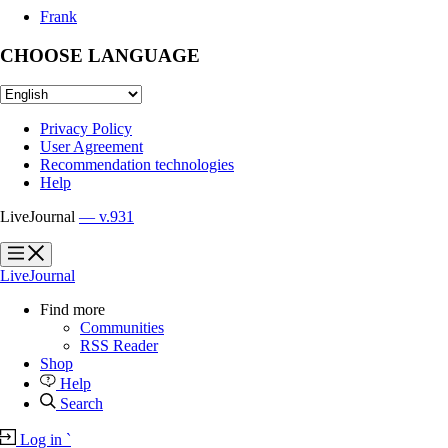
Frank
CHOOSE LANGUAGE
Privacy Policy
User Agreement
Recommendation technologies
Help
LiveJournal
— v.931
?
?
LiveJournal
Find more
Communities
RSS Reader
Shop
Help
Search
Log in
`