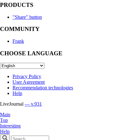
PRODUCTS
"Share" button
COMMUNITY
Frank
CHOOSE LANGUAGE
Privacy Policy
User Agreement
Recommendation technologies
Help
LiveJournal
— v.931
Main
Top
Interesting
Help