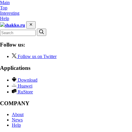
Main
Top
Interesting
Help
shakko.ru
Follow us:
Follow us on Twitter
Applications
Download
Huawei
RuStore
COMPANY
About
News
Help