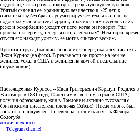
подробно, что я сразу заподозрила реальную душевную боль.
Убитый склонил ее, хранившую девичество в ~25 лет, к
сожительству без брака, аргументируя это тем, что он выше
подобных условностей. Гарриет, прожив с ним несколько лет,
резко и оскорбленно уходит от него, когда он говорит: "ты
прошла проверочку, теперь я готов венчаться". Некоторое время
спустя его находят убитым, ее мотив считают веским.
Прототип трупа, бывший любовник Сэйерс, оказался писатель
Джон Курнос (на фото). В реальности он просто на ней не
женился, уехал в США и женился на другой писательнице
(неудачливой).
Настоящее имя Курноса -- Иван Григорьевич Коршун. Родился в
Житомире в 1881 году, 10-летним вывезен матерью в США,
получил образование, жил в Лондоне и активно тусовался с
британскими писателями (включая Сейерс). Писал много, был
достаточно популярен. Перевел на английский язык Фёдора
Сологуба.
англичане
книги
Telegram channel