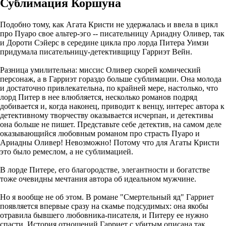
Сублимация Коршуна
Подобно тому, как Агата Кристи не удержалась и ввела в цикл
про Пуаро свое альтер-эго -- писательницу Ариадну Оливер, так
и Дороти Сэйерс в середине цикла про лорда Питера Уимзи
придумала писательницу-детективщицу Гарриэт Вейн.
Разница умилительна: миссис Оливер скорей комический
персонаж, а в Гарриэт гораздо больше сублимации. Она молода
и достаточно привлекательна, по крайней мере, настолько, что
лорд Питер в нее влюбляется, несколько романов подряд
добивается и, когда наконец, приводит к венцу, интерес автора к
детективному творчеству оказывается исчерпан, и детективы
она больше не пишет. Представьте себе детектив, на самом деле
оказывающийся любовным романом про страсть Пуаро и
Ариадны Оливер! Невозможно! Потому что для Агаты Кристи
это было ремеслом, а не сублимацией.
В лорде Питере, его благородстве, элегантности и богатстве
тоже очевидны мечтания автора об идеальном мужчине.
Но я вообще не об этом. В романе "Смертельный яд" Гарриет
появляется впервые сразу на скамье подсудимых: она якобы
отравила бывшего любовника-писателя, и Питеру ее нужно
спасти. История отношений Гарриет с убитым описана так