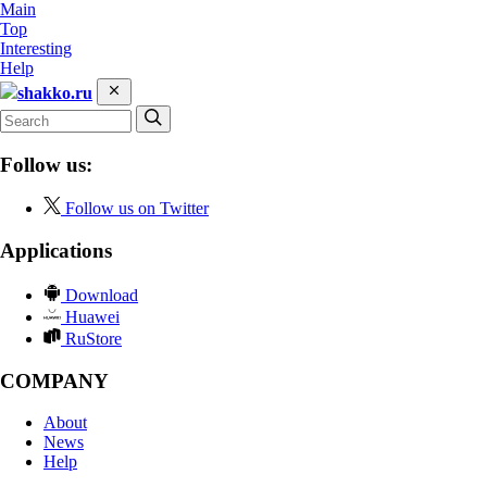
Main
Top
Interesting
Help
shakko.ru
Follow us:
Follow us on Twitter
Applications
Download
Huawei
RuStore
COMPANY
About
News
Help