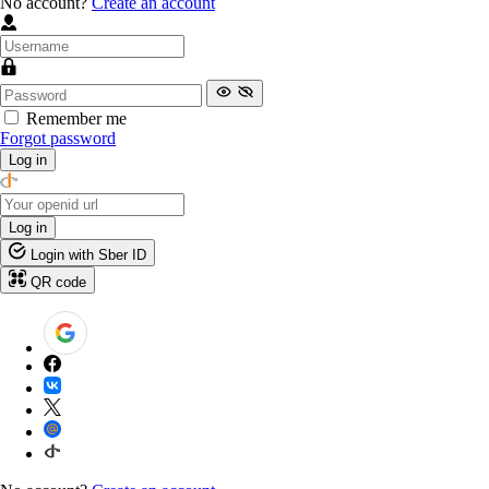
No account?
Create an account
Remember me
Forgot password
Log in
Log in
Login with Sber ID
QR code