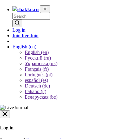
shakko.ru
Log in
Join free
Join
English
(en)
English (en)
Русский (ru)
Українська (uk)
Français (fr)
Português (pt)
español (es)
Deutsch (de)
Italiano (it)
Беларуская (be)
Log in