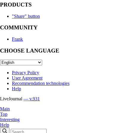
PRODUCTS
"Share" button
COMMUNITY
Frank
CHOOSE LANGUAGE
Privacy Policy
User Agreement
Recommendation technologies
Help
LiveJournal
— v.931
Main
Top
Interesting
Help