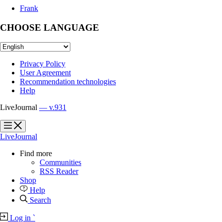
Frank
CHOOSE LANGUAGE
Privacy Policy
User Agreement
Recommendation technologies
Help
LiveJournal
— v.931
?
?
LiveJournal
Find more
Communities
RSS Reader
Shop
Help
Search
Log in
`