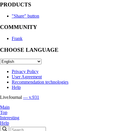
PRODUCTS
"Share" button
COMMUNITY
Frank
CHOOSE LANGUAGE
Privacy Policy
User Agreement
Recommendation technologies
Help
LiveJournal
— v.931
Main
Top
Interesting
Help