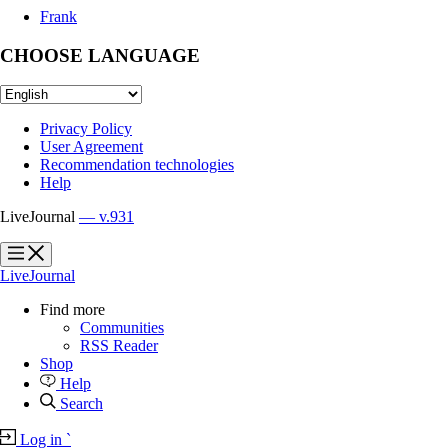
Frank
CHOOSE LANGUAGE
Privacy Policy
User Agreement
Recommendation technologies
Help
LiveJournal
— v.931
?
?
LiveJournal
Find more
Communities
RSS Reader
Shop
Help
Search
Log in
`