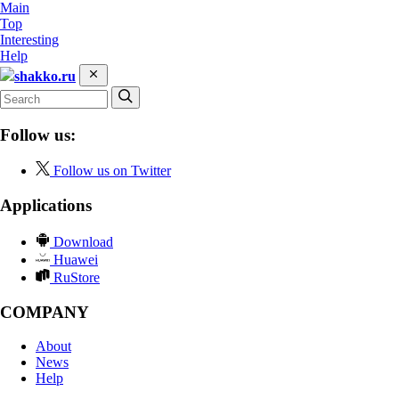
Main
Top
Interesting
Help
shakko.ru
Follow us:
Follow us on Twitter
Applications
Download
Huawei
RuStore
COMPANY
About
News
Help