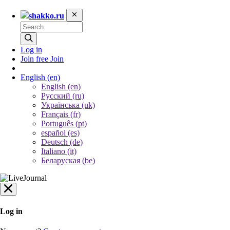
shakko.ru
Log in
Join free
Join
English
(en)
English (en)
Русский (ru)
Українська (uk)
Français (fr)
Português (pt)
español (es)
Deutsch (de)
Italiano (it)
Беларуская (be)
Log in