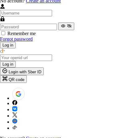
No account?
Create an account
Remember me
Forgot password
Log in
Log in
Login with Sber ID
QR code