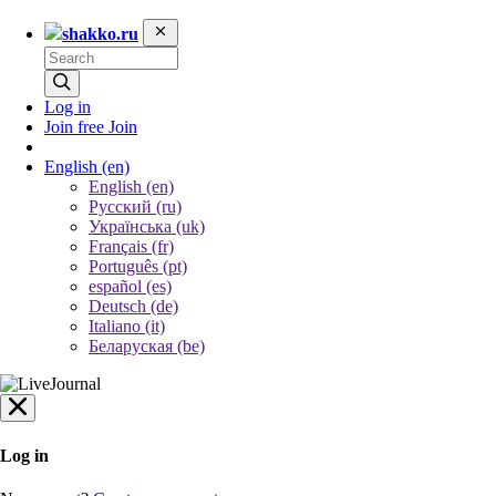
shakko.ru
Log in
Join free
Join
English
(en)
English (en)
Русский (ru)
Українська (uk)
Français (fr)
Português (pt)
español (es)
Deutsch (de)
Italiano (it)
Беларуская (be)
Log in