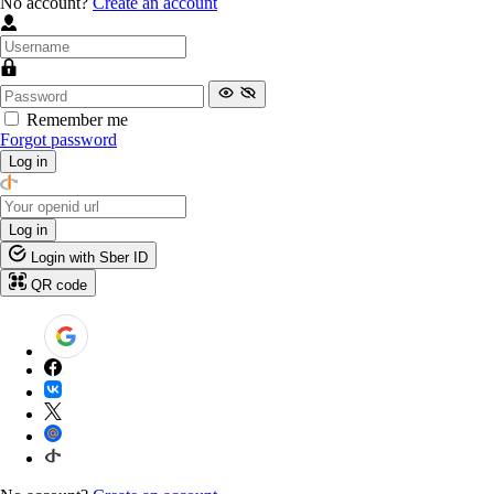
No account?
Create an account
Remember me
Forgot password
Log in
Log in
Login with Sber ID
QR code