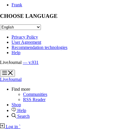
Frank
CHOOSE LANGUAGE
Privacy Policy
User Agreement
Recommendation technologies
Help
LiveJournal
— v.931
?
?
LiveJournal
Find more
Communities
RSS Reader
Shop
Help
Search
Log in
`