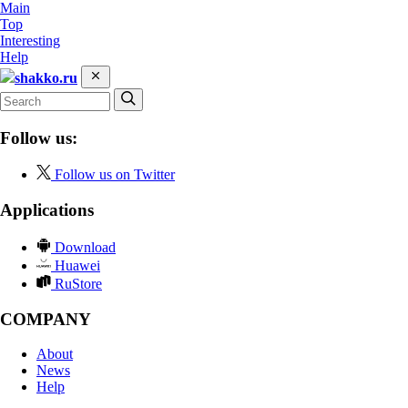
Main
Top
Interesting
Help
shakko.ru
Follow us:
Follow us on Twitter
Applications
Download
Huawei
RuStore
COMPANY
About
News
Help