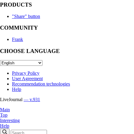
PRODUCTS
"Share" button
COMMUNITY
Frank
CHOOSE LANGUAGE
Privacy Policy
User Agreement
Recommendation technologies
Help
LiveJournal
— v.931
Main
Top
Interesting
Help