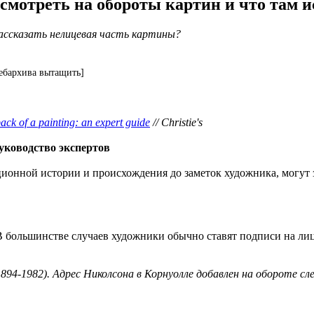
смотреть на обороты картин и что там и
ассказать нелицевая часть картины?
ебархива вытащить]
back of a painting: an expert guide
// Christie's
уководство экспертов
кционной истории и происхождения до заметок художника, могут
 В большинстве случаев художники обычно ставят подписи на лиц
894-1982). Адрес Николсона в Корнуолле добавлен на обороте сле