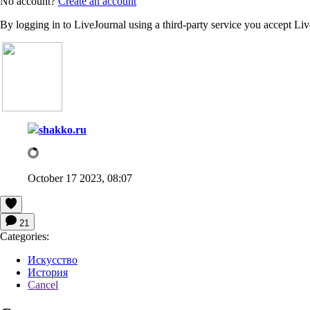
No account?
Create an account
By logging in to LiveJournal using a third-party service you accept Li
shakko.ru
October 17 2023, 08:07
21
Categories:
Искусство
История
Cancel