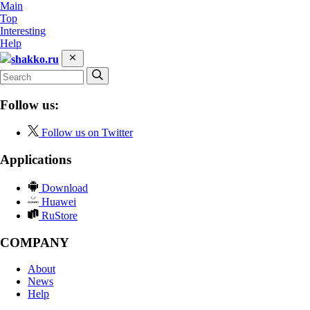
Main
Top
Interesting
Help
shakko.ru
Follow us:
Follow us on Twitter
Applications
Download
Huawei
RuStore
COMPANY
About
News
Help