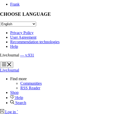
Frank
CHOOSE LANGUAGE
Privacy Policy
User Agreement
Recommendation technologies
Help
LiveJournal
— v.931
?
?
LiveJournal
Find more
Communities
RSS Reader
Shop
Help
Search
Log in
`