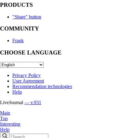
PRODUCTS
"Share" button
COMMUNITY
Frank
CHOOSE LANGUAGE
Privacy Policy
User Agreement
Recommendation technologies
Help
LiveJournal
— v.931
Main
Top
Interesting
Help