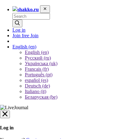
shakko.ru
Log in
Join free
Join
English
(en)
English (en)
Русский (ru)
Українська (uk)
Français (fr)
Português (pt)
español (es)
Deutsch (de)
Italiano (it)
Беларуская (be)
Log in