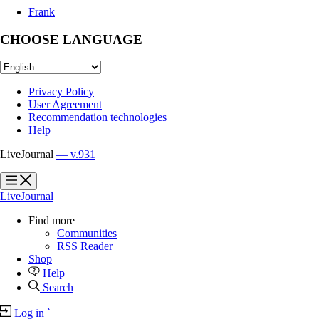
Frank
CHOOSE LANGUAGE
Privacy Policy
User Agreement
Recommendation technologies
Help
LiveJournal
— v.931
?
?
LiveJournal
Find more
Communities
RSS Reader
Shop
Help
Search
Log in
`