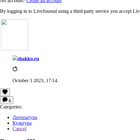
No account?
Create an account
By logging in to LiveJournal using a third-party service you accept Li
shakko.ru
October 3 2023, 17:14
6
Categories:
Литература
Культура
Cancel