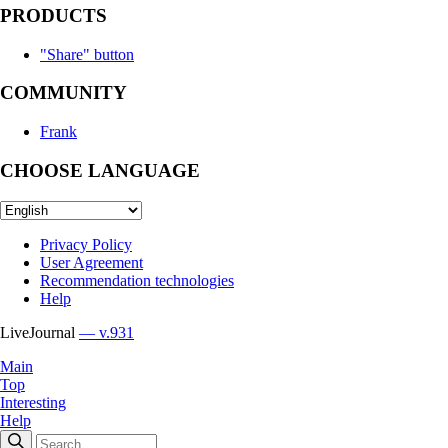
PRODUCTS
"Share" button
COMMUNITY
Frank
CHOOSE LANGUAGE
Privacy Policy
User Agreement
Recommendation technologies
Help
LiveJournal
— v.931
Main
Top
Interesting
Help