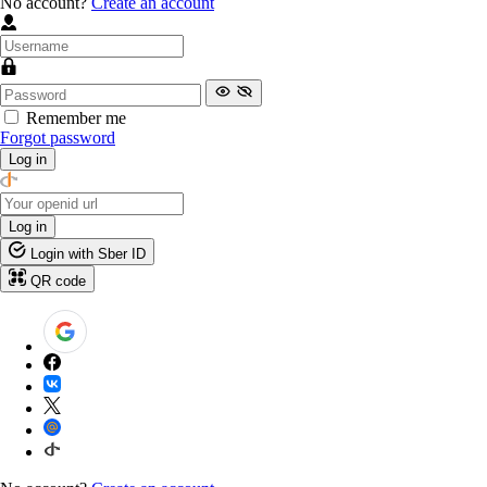
No account?
Create an account
Remember me
Forgot password
Log in
Log in
Login with Sber ID
QR code