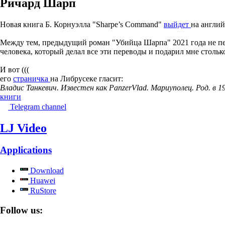
Ричард Шарп
Новая книга Б. Корнуэлла "Sharpe’s Command"
выйдет
на англий
Между тем, предыдущий роман "Убийца Шарпа" 2021 года не пер
человека, который делал все эти переводы и подарил мне стольк
И вот (((
его
страничка
на Либрусеке гласит:
Владис Танкевич. Известен как PanzerVlad. Мариуполец. Род. в 19
книги
Telegram channel
LJ Video
Applications
Download
Huawei
RuStore
Follow us: