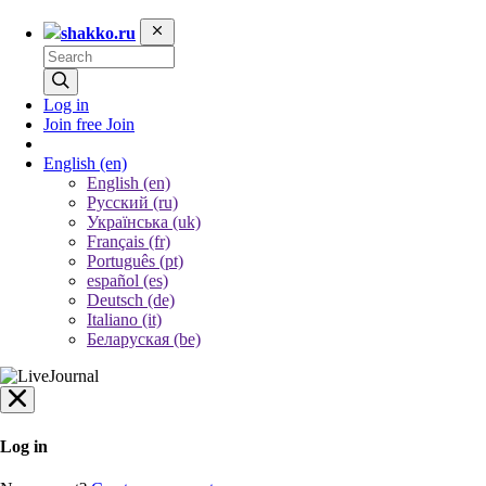
shakko.ru
Log in
Join free
Join
English
(en)
English (en)
Русский (ru)
Українська (uk)
Français (fr)
Português (pt)
español (es)
Deutsch (de)
Italiano (it)
Беларуская (be)
Log in