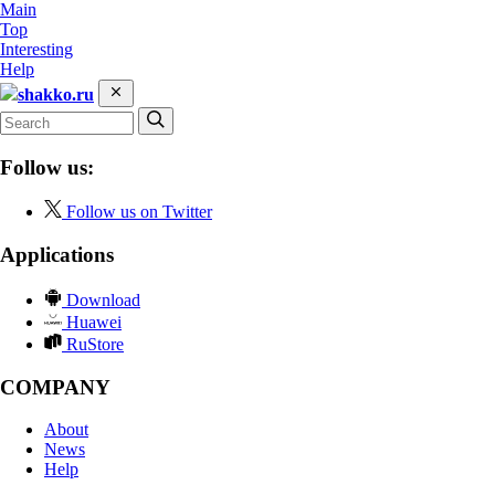
Main
Top
Interesting
Help
shakko.ru
Follow us:
Follow us on Twitter
Applications
Download
Huawei
RuStore
COMPANY
About
News
Help