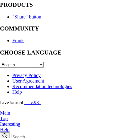
PRODUCTS
"Share" button
COMMUNITY
Frank
CHOOSE LANGUAGE
Privacy Policy
User Agreement
Recommendation technologies
Help
LiveJournal
— v.931
Main
Top
Interesting
Help