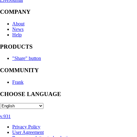
LiveJournal
COMPANY
About
News
Help
PRODUCTS
"Share" button
COMMUNITY
Frank
CHOOSE LANGUAGE
v.931
Privacy Policy
User Agreement