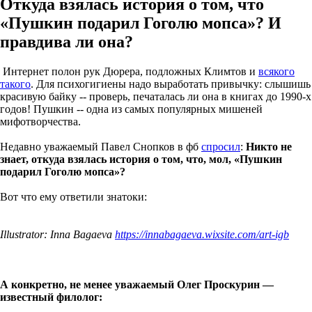
Откуда взялась история о том, что
«Пушкин подарил Гоголю мопса»? И
правдива ли она?
Интернет полон рук Дюрера, подложных Климтов и
всякого
такого
. Для психогигиены надо выработать привычку: слышишь
красивую байку -- проверь, печаталась ли она в книгах до 1990-х
годов! Пушкин -- одна из самых популярных мишеней
мифотворчества.
Недавно уважаемый Павел Снопков в фб
спросил
:
Никто не
знает, откуда взялась история о том, что, мол, «Пушкин
подарил Гоголю мопса»?
Вот что ему ответили знатоки:
Illustrator: Inna Bagaeva
https://innabagaeva.wixsite.com/art-igb
А конкретно, не менее уважаемый Олег Проскурин —
известный филолог: