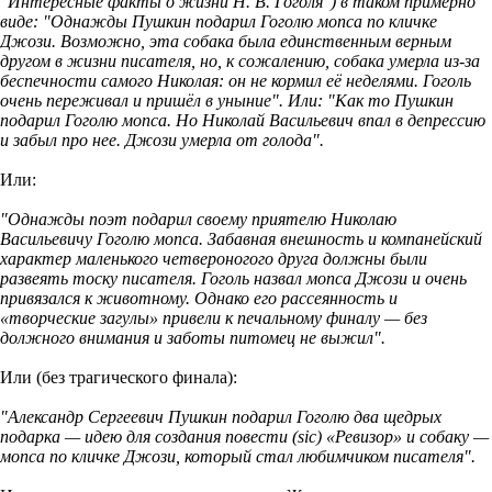
"Интересные факты о жизни Н. В. Гоголя") в таком примерно
виде: "Однажды Пушкин подарил Гоголю мопса по кличке
Джози. Возможно, эта собака была единственным верным
другом в жизни писателя, но, к сожалению, собака умерла из-за
беспечности самого Николая: он не кормил её неделями. Гоголь
очень переживал и пришёл в уныние". Или: "Как то Пушкин
подарил Гоголю мопса. Но Николай Васильевич впал в депрессию
и забыл про нее. Джози умерла от голода".
Или:
"Однажды поэт подарил своему приятелю Николаю
Васильевичу Гоголю мопса. Забавная внешность и компанейский
характер маленького четвероногого друга должны были
развеять тоску писателя. Гоголь назвал мопса Джози и очень
привязался к животному. Однако его рассеянность и
«творческие загулы» привели к печальному финалу — без
должного внимания и заботы питомец не выжил".
Или (без трагического финала):
"Александр Сергеевич Пушкин подарил Гоголю два щедрых
подарка — идею для создания повести (sic) «Ревизор» и собаку —
мопса по кличке Джози, который стал любимчиком писателя".