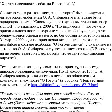
"Хватит навешивать собак на Вересаева! 😉
Согласно моим разысканиям, эта "история" была придумана
литератором-любителем О. А. Сибиревым и впервые была
однародована им в Живом журнале (где он выступал как юзер
sibirioff), по-видимому, в 2009 г. "По-видимому" - потому что
оригинального поста в журнале мною не обнаружилось, зато
обнаружились ссылки на него, но без обозначения точной даты:
31 марта 2009 года история появилась в интернет-газете
newslab.ru в составе подборки "О Гоголе смеясь", с указанием на
авторство О. А. Сибирева и с упоминанием его жж. (NB: ссылку
на интернет-газету не даю, потому что ее сайт инфицирован
вирусом).
Тем не менее в конце нулевых эта история, судя по всему,
широкого резонанса не получила. Но 11 ноября 2015 г. О. А.
Сибирев вновь рассказал ее - в несколько обновленном
контексте - в жж-посте "О Гоголе" (в рубрике "Неизвестные
факты истории"):
https://sibirioff.livejournal.com/18213.html
"Гоголь очень сильно был привязан к своей собачке Джози
породы мопс, подаренной ему Пушкиным. Когда же собачка
издохла (Гоголь неделями не кормил животное), на Николая
Васильевича напала смертельная тоска и уныние.
Постепенно его начали посещать ночные видения и