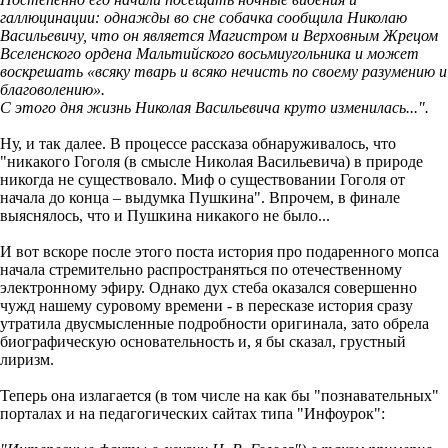
галлюцинации: однажды во сне собачка сообщила Николаю
Васильевичу, что он является Магистром и Верховным Жрецом
Вселенского ордена Мальтийского восьмиугольника и может
воскрешать «всяку тварь и всяко нечисть по своему разумению и
благоволению».
С этого дня жизнь Николая Васильевича круто изменилась...".
Ну, и так далее. В процессе рассказа обнаруживалось, что
"никакого Гоголя (в смысле Николая Васильевича) в природе
никогда не существовало. Миф о существовании Гоголя от
начала до конца – выдумка Пушкина". Впрочем, в финале
выяснялось, что и Пушкина никакого не было...
И вот вскоре после этого поста история про подаренного мопса
начала стремительно распространяться по отечественному
электронному эфиру. Однако дух стеба оказался совершенно
чужд нашему суровому времени - в пересказе история сразу
утратила двусмысленные подробности оригинала, зато обрела
биографическую основательность и, я бы сказал, грустный
лиризм.
Теперь она излагается (в том числе на как бы "познавательных"
порталах и на педагогических сайтах типа "Инфоурок":