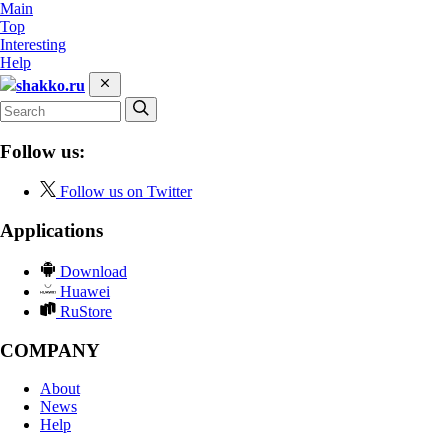
Main
Top
Interesting
Help
shakko.ru
Follow us:
Follow us on Twitter
Applications
Download
Huawei
RuStore
COMPANY
About
News
Help