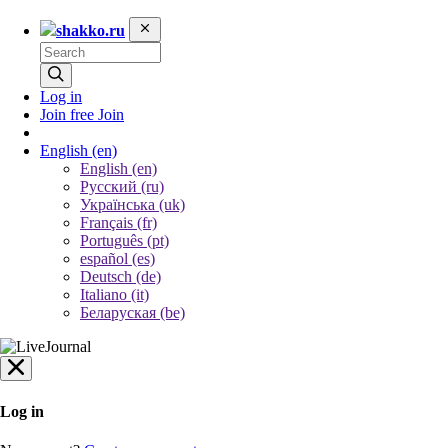
shakko.ru
Log in
Join free
Join
English
(en)
English (en)
Русский (ru)
Українська (uk)
Français (fr)
Português (pt)
español (es)
Deutsch (de)
Italiano (it)
Беларуская (be)
Log in