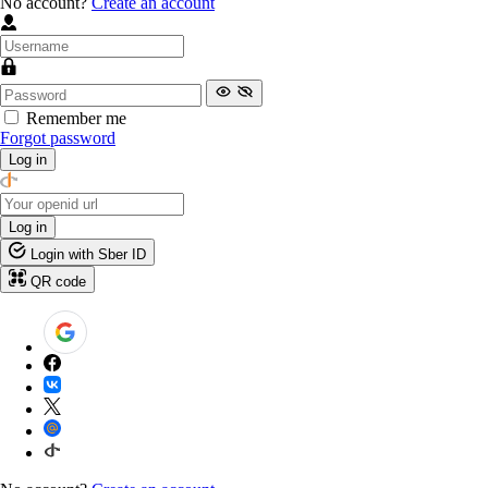
No account?
Create an account
Remember me
Forgot password
Log in
Log in
Login with Sber ID
QR code