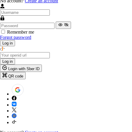
No account?
Create an account
Remember me
Forgot password
Log in
Log in
Login with Sber ID
QR code