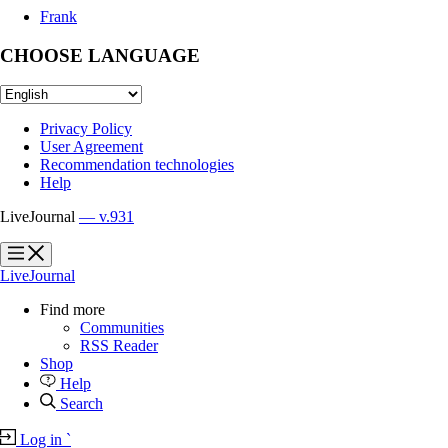
Frank
CHOOSE LANGUAGE
Privacy Policy
User Agreement
Recommendation technologies
Help
LiveJournal
— v.931
?
?
LiveJournal
Find more
Communities
RSS Reader
Shop
Help
Search
Log in
`