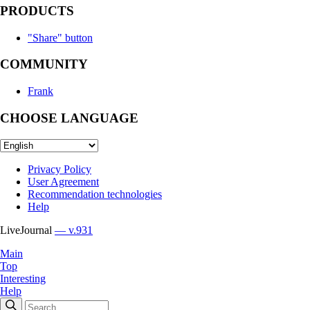
PRODUCTS
"Share" button
COMMUNITY
Frank
CHOOSE LANGUAGE
Privacy Policy
User Agreement
Recommendation technologies
Help
LiveJournal
— v.931
Main
Top
Interesting
Help