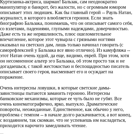
Куртизанка-актриса, шарман! Бальзак, сам неоднократно
манипулятор и банкрот, без жалости, но с огромным юмором
описывает этих людишек. Как бы главный герой -- Рауль Натан,
журналист, в которого влюбляется героиня. Если знать
биографию Бальзака, понимаешь, что он описывает самого себя,
со взлетами, падениями, глупыми надеждами, доверчивостью.
Даже есть та же неряшливость, плюс ошеломительное
впечатление, которое этот чувырла с грязными ногтями
оказывал на светских дам, лишь только начинал говорить (с
саморефлексией у Бальзака все явно отлично). Из камуфляжа --
этот Натан очень худой, да еще, видимо, еврей. При этом, хотя
он несомненное альтер эго Бальзака, об этом просто так и не
догадаешься, с такой жестокостью и беспощадностью писатель
описывает своего героя, высмеивает его и осуждает на
поражение.
Очень интересны ловушки, в которые светские дамы-
завистницы пытаются заманить героиню. Интересны
банковские механизмы, которые ее чуть было не губят. Все
очень кинематографично, ярко, выпукло. Драматические
повороты, неожиданные. Единственное, как обычно у него,
проблема с темпом -- в начале долго раскачивается, а вот конец,
с воздаянием, так скомкан. что не успеваешь им насладиться,
приходится нарочито замедливать чтение.