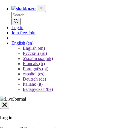
shakko.ru
Log in
Join free
Join
English
(en)
English (en)
Русский (ru)
Українська (uk)
Français (fr)
Português (pt)
español (es)
Deutsch (de)
Italiano (it)
Беларуская (be)
Log in