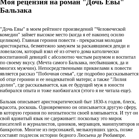
Моя рецензия на роман "Дочь Евы"
Бальзака
"Дочь Евы" в моем рейтинге произведений "Человеческой
комедии" займет высокое место (когда я её наконец осилю
целиком). Главная героиня повести - прекрасная молодая
аристократка, безмятежно замужем за раскаявшимся денди и
ловеласом, который взял её из отчего дома католически
воспитанной девицей с абсолютно чистым разумом и воспитал
по своему вкусу. (Мечта самого Бальзака, несбывшаяся, да и
многих мужчин). Непосредственными приквелами к повести
является рассказ "Побочная семья", где подробно рассказывается
об отце героини и ее неадекватной матери; а также "Лилия
долин", где рассказывается, как ее будущий муж в юности
набирался опыта и тоже наобжигался (этого я не читала еще).
Бальзак описывает аристократический быт 1830-х годов, блеск,
красота, роскошь. Одновременно он описывается другую сферу,
в которую героиня по неопытности своей вляпывается. И тут он
свой ядовитый язык не сдерживает: поскольку это мирок
писателей и журналистов, циников, мерзавцев, манипуляторов и
банкротов. Многие из персонажей, мелькнувших здесь, позже
составят подлесок истории бедного Люсьена де Рюбампре.