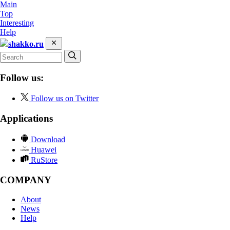
Main
Top
Interesting
Help
shakko.ru
Follow us:
Follow us on Twitter
Applications
Download
Huawei
RuStore
COMPANY
About
News
Help