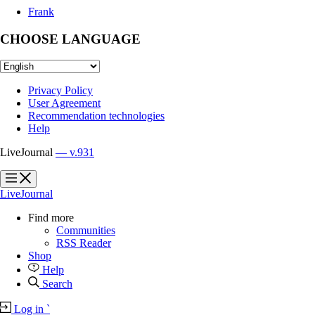
Frank
CHOOSE LANGUAGE
Privacy Policy
User Agreement
Recommendation technologies
Help
LiveJournal
— v.931
?
?
LiveJournal
Find more
Communities
RSS Reader
Shop
Help
Search
Log in
`