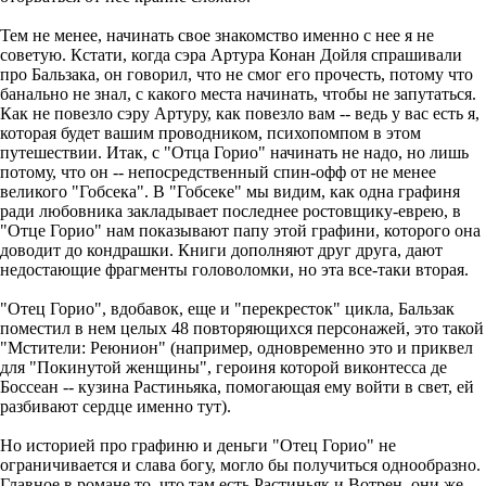
Тем не менее, начинать свое знакомство именно с нее я не
советую. Кстати, когда сэра Артура Конан Дойля спрашивали
про Бальзака, он говорил, что не смог его прочесть, потому что
банально не знал, с какого места начинать, чтобы не запутаться.
Как не повезло сэру Артуру, как повезло вам -- ведь у вас есть я,
которая будет вашим проводником, психопомпом в этом
путешествии. Итак, с "Отца Горио" начинать не надо, но лишь
потому, что он -- непосредственный спин-офф от не менее
великого "Гобсека". В "Гобсеке" мы видим, как одна графиня
ради любовника закладывает последнее ростовщику-еврею, в
"Отце Горио" нам показывают папу этой графини, которого она
доводит до кондрашки. Книги дополняют друг друга, дают
недостающие фрагменты головоломки, но эта все-таки вторая.
"Отец Горио", вдобавок, еще и "перекресток" цикла, Бальзак
поместил в нем целых 48 повторяющихся персонажей, это такой
"Мстители: Реюнион" (например, одновременно это и приквел
для "Покинутой женщины", героиня которой виконтесса де
Боссеан -- кузина Растиньяка, помогающая ему войти в свет, ей
разбивают сердце именно тут).
Но историей про графиню и деньги "Отец Горио" не
ограничивается и слава богу, могло бы получиться однообразно.
Главное в романе то, что там есть Растиньяк и Вотрен, они же --