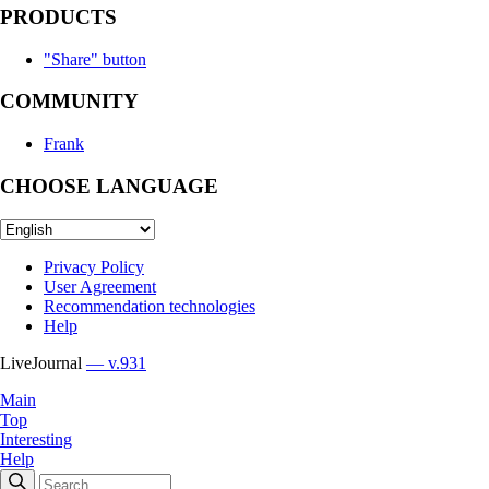
PRODUCTS
"Share" button
COMMUNITY
Frank
CHOOSE LANGUAGE
Privacy Policy
User Agreement
Recommendation technologies
Help
LiveJournal
— v.931
Main
Top
Interesting
Help