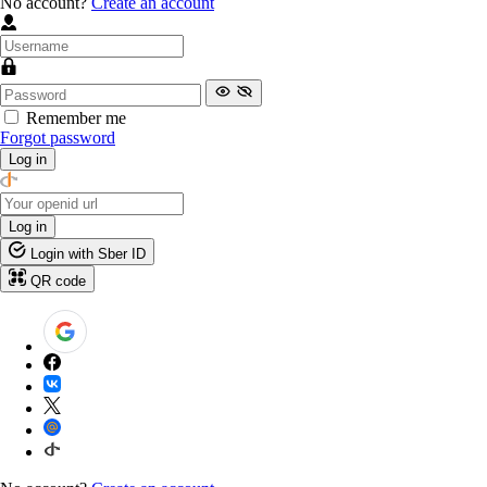
No account?
Create an account
Remember me
Forgot password
Log in
Log in
Login with Sber ID
QR code