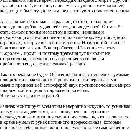
Растиньяком мы все время переходим из одного мира в другой,
туда обратно. И, конечно, сливаемся с душой с этим юношей,
желающим быть тут, а не там, ведь его чувства так естественны.
А заглавный персонаж -- страдающий отец, продавший
последнюю рубашку для неблагодарных дочерей. Он мог бы
стать самым плохим моментом в книге, наивным и
выжимающим слезу, особенно в посвященных ему последних
страницах, которые все длятся и длятся. Но в данной книге в
Бальзака вселился не Вальтер Скотт, а Шекспир со своим
"Королем Лиром", и поэтому трагедия тут выходит не
открыточная, рассудочно выстроенная из головы, а
пробирающая до дрожи, великая Трагедия.
Так что рекапа не будет. Офигенная книга, с непредсказуемыми
поворотами сюжета, дико харизматичными персонажами,
смачно прописанной атмосферой двух противоположных миров
- парижской нищеты и парижской роскоши.
И сильным накалом страстей.
Бальзак жонглирует всем этим невероятно искусно, то усиливая
драму, то замедляя темп, и ты получаешь невероятное
наслаждение от книги, потому что чувствуешь, что ты оказался
в крайне умелых руках истинного профессионала, который
направляет тебя, лишая воли и погружая в такое самозабвенное