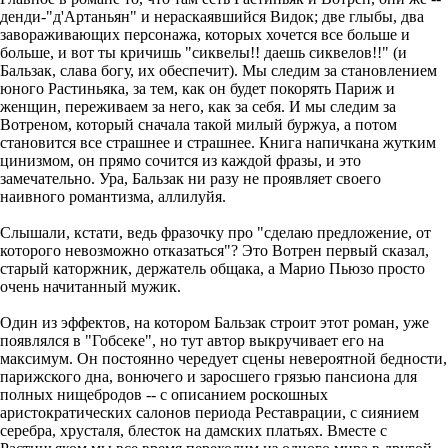
денди-"д'Артаньян" и нераскаявшийся Видок; две глыбы, два
завораживающих персонажа, которых хочется все больше и
больше, и вот ты кричишь "сиквелы!! даешь сиквелов!!" (и
Бальзак, слава богу, их обеспечит). Мы следим за становлением
юного Растиньяка, за тем, как он будет покорять Париж и
женщин, переживаем за него, как за себя. И мы следим за
Вотреном, который сначала такой милый буржуа, а потом
становится все страшнее и страшнее. Книга напичкана жутким
цинизмом, он прямо сочится из каждой фразы, и это
замечательно. Ура, Бальзак ни разу не проявляет своего
наивного романтизма, аллилуйя.
Слышали, кстати, ведь фразочку про "сделаю предложение, от
которого невозможно отказаться"? Это Вотрен первый сказал,
старый каторжник, держатель общака, а Марио Пьюзо просто
очень начитанный мужик.
Один из эффектов, на котором Бальзак строит этот роман, уже
появлялся в "Гобсеке", но тут автор выкручивает его на
максимум. Он постоянно чередует сцены невероятной бедности,
парижского дна, вонючего и заросшего грязью пансиона для
полных нищебродов -- с описанием роскошных
аристократических салонов периода Реставрации, с сиянием
серебра, хрусталя, блесток на дамских платьях. Вместе с