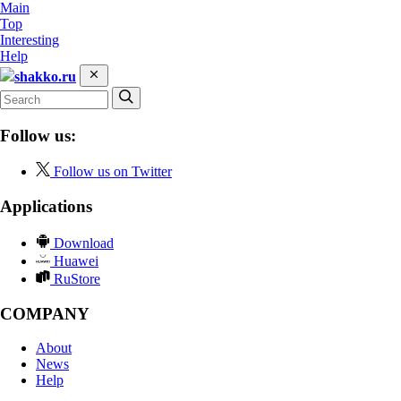
Main
Top
Interesting
Help
shakko.ru
Follow us:
Follow us on Twitter
Applications
Download
Huawei
RuStore
COMPANY
About
News
Help