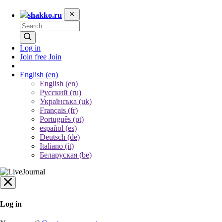
shakko.ru
Log in
Join free
Join
English
(en)
English (en)
Русский (ru)
Українська (uk)
Français (fr)
Português (pt)
español (es)
Deutsch (de)
Italiano (it)
Беларуская (be)
Log in