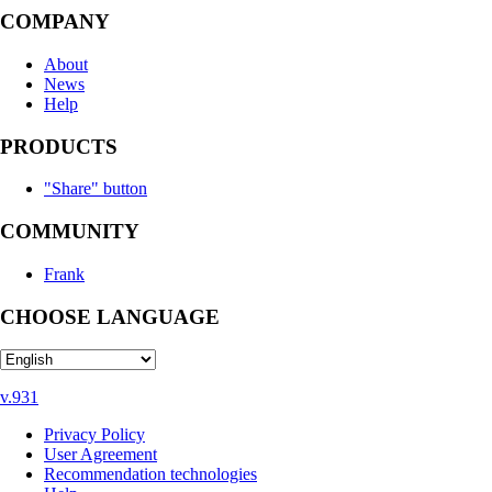
COMPANY
About
News
Help
PRODUCTS
"Share" button
COMMUNITY
Frank
CHOOSE LANGUAGE
v.931
Privacy Policy
User Agreement
Recommendation technologies