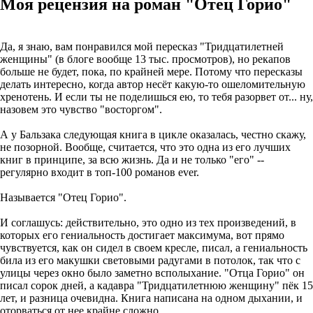
Моя рецензия на роман "Отец Горио"
Да, я знаю, вам понравился мой пересказ "Тридцатилетней
женщины" (в блоге вообще 13 тыс. просмотров), но рекапов
больше не будет, пока, по крайней мере. Потому что пересказы
делать интересно, когда автор несёт какую-то ошеломительную
хренотень. И если ты не поделишься ею, то тебя разорвет от... ну,
назовем это чувство "восторгом".
А у Бальзака следующая книга в цикле оказалась, честно скажу,
не позорной. Вообще, считается, что это одна из его лучших
книг в принципе, за всю жизнь. Да и не только "его" --
регулярно входит в топ-100 романов ever.
Называется "Отец Горио".
И соглашусь: действительно, это одно из тех произведений, в
которых его гениальность достигает максимума, вот прямо
чувствуется, как он сидел в своем кресле, писал, а гениальность
била из его макушки световыми радугами в потолок, так что с
улицы через окно было заметно всполыхание. "Отца Горио" он
писал сорок дней, а кадавра "Тридцатилетнюю женщину" пёк 15
лет, и разница очевидна. Книга написана на одном дыхании, и
оторваться от нее крайне сложно.