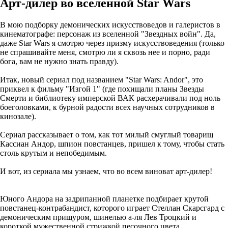
Арт-дилер во вселенной Star Wars
В мою подборку демонических искусствоведов и галеристов в
кинематографе: персонаж из вселенной "Звездных войн". Да,
даже Star Wars я смотрю через призму искусствоведения (только
не спрашивайте меня, смотрю ли я сквозь нее и порно, ради
бога, вам не нужно знать правду).
Итак, новый сериал под названием "Star Wars: Andor", это
приквел к фильму "Изгой 1" (где похищали планы Звезды
Смерти и библиотеку имперской ВАК расхерачивали под ноль
боеголовками, к бурной радости всех научных сотрудников в
кинозале).
Сериал рассказывает о том, как тот милый смуглый товарищ
Кассиан Андор, шпион повстанцев, пришел к тому, чтобы стать
столь крутым и непобедимым.
И вот, из сериала мы узнаем, что во всем виноват арт-дилер!
Юного Андора на задрипанной планетке подбирает крутой
повстанец-контрабандист, которого играет Стеллан Скарсгард с
демоническим прищуром, шинелью а-ля Лев Троцкий и
короткой мужественной стрижкой песочного цвета.