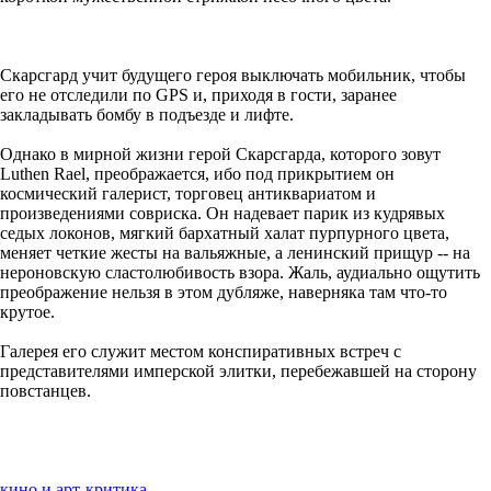
Скарсгард учит будущего героя выключать мобильник, чтобы
его не отследили по GPS и, приходя в гости, заранее
закладывать бомбу в подъезде и лифте.
Однако в мирной жизни герой Скарсгарда, которого зовут
Luthen Rael, преображается, ибо под прикрытием он
космический галерист, торговец антиквариатом и
произведениями совриска. Он надевает парик из кудрявых
седых локонов, мягкий бархатный халат пурпурного цвета,
меняет четкие жесты на вальяжные, а ленинский прищур -- на
нероновскую сластолюбивость взора. Жаль, аудиально ощутить
преображение нельзя в этом дубляже, наверняка там что-то
крутое.
Галерея его служит местом конспиративных встреч с
представителями имперской элитки, перебежавшей на сторону
повстанцев.
кино и арт-критика