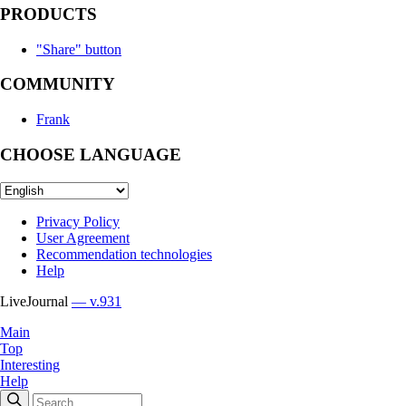
PRODUCTS
"Share" button
COMMUNITY
Frank
CHOOSE LANGUAGE
Privacy Policy
User Agreement
Recommendation technologies
Help
LiveJournal
— v.931
Main
Top
Interesting
Help