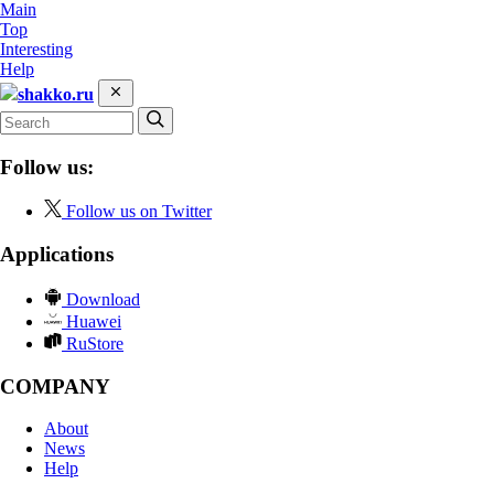
Main
Top
Interesting
Help
shakko.ru
Follow us:
Follow us on Twitter
Applications
Download
Huawei
RuStore
COMPANY
About
News
Help