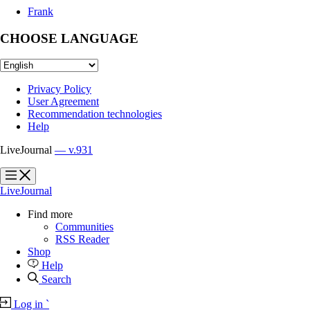
Frank
CHOOSE LANGUAGE
Privacy Policy
User Agreement
Recommendation technologies
Help
LiveJournal
— v.931
?
?
LiveJournal
Find more
Communities
RSS Reader
Shop
Help
Search
Log in
`