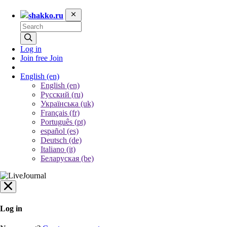
shakko.ru
Log in
Join free
Join
English
(en)
English (en)
Русский (ru)
Українська (uk)
Français (fr)
Português (pt)
español (es)
Deutsch (de)
Italiano (it)
Беларуская (be)
Log in