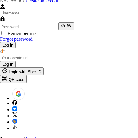
No account?
Create an account
Remember me
Forgot password
Log in
Log in
Login with Sber ID
QR code