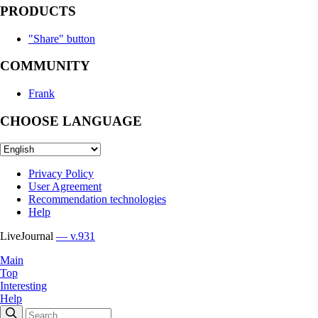
PRODUCTS
"Share" button
COMMUNITY
Frank
CHOOSE LANGUAGE
Privacy Policy
User Agreement
Recommendation technologies
Help
LiveJournal
— v.931
Main
Top
Interesting
Help