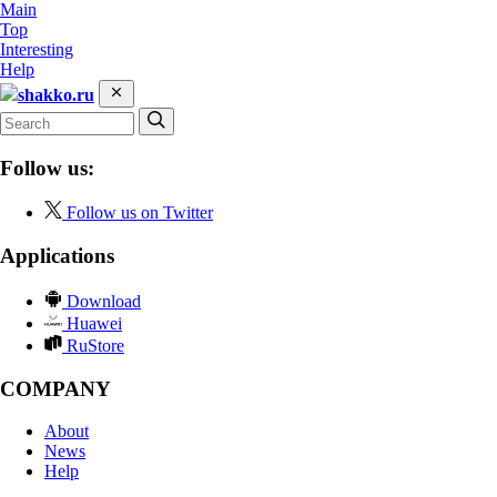
Main
Top
Interesting
Help
shakko.ru
Follow us:
Follow us on Twitter
Applications
Download
Huawei
RuStore
COMPANY
About
News
Help