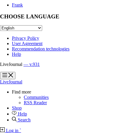
Frank
CHOOSE LANGUAGE
Privacy Policy
User Agreement
Recommendation technologies
Help
LiveJournal
— v.931
?
?
LiveJournal
Find more
Communities
RSS Reader
Shop
Help
Search
Log in
`