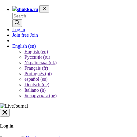
shakko.ru
Log in
Join free
Join
English
(en)
English (en)
Русский (ru)
Українська (uk)
Français (fr)
Português (pt)
español (es)
Deutsch (de)
Italiano (it)
Беларуская (be)
Log in