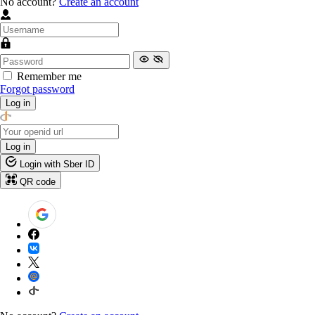
No account?
Create an account
Remember me
Forgot password
Log in
Log in
Login with Sber ID
QR code