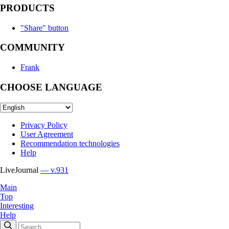
PRODUCTS
"Share" button
COMMUNITY
Frank
CHOOSE LANGUAGE
Privacy Policy
User Agreement
Recommendation technologies
Help
LiveJournal
— v.931
Main
Top
Interesting
Help