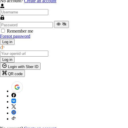
No account?
Create an account
Remember me
Forgot password
Log in
Log in
Login with Sber ID
QR code