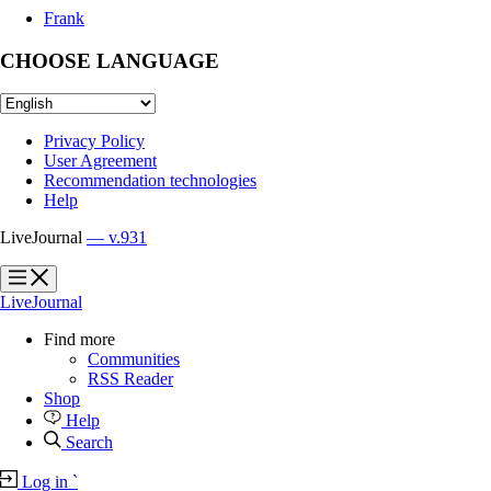
Frank
CHOOSE LANGUAGE
Privacy Policy
User Agreement
Recommendation technologies
Help
LiveJournal
— v.931
?
?
LiveJournal
Find more
Communities
RSS Reader
Shop
Help
Search
Log in
`