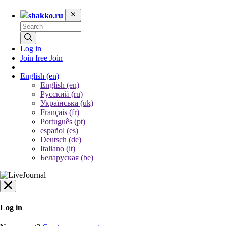
shakko.ru
Log in
Join free
Join
English
(en)
English (en)
Русский (ru)
Українська (uk)
Français (fr)
Português (pt)
español (es)
Deutsch (de)
Italiano (it)
Беларуская (be)
Log in