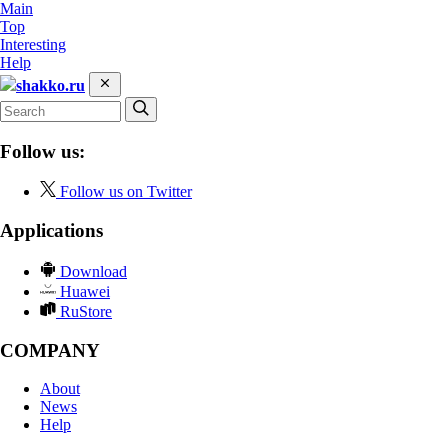
Main
Top
Interesting
Help
shakko.ru
Follow us:
Follow us on Twitter
Applications
Download
Huawei
RuStore
COMPANY
About
News
Help