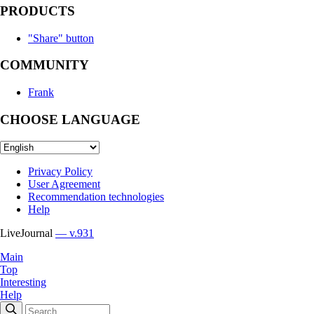
PRODUCTS
"Share" button
COMMUNITY
Frank
CHOOSE LANGUAGE
Privacy Policy
User Agreement
Recommendation technologies
Help
LiveJournal
— v.931
Main
Top
Interesting
Help