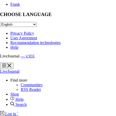
Frank
CHOOSE LANGUAGE
Privacy Policy
User Agreement
Recommendation technologies
Help
LiveJournal
— v.931
?
?
LiveJournal
Find more
Communities
RSS Reader
Shop
Help
Search
Log in
`