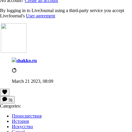
No account?
Create an account
By logging in to LiveJournal using a third-party service you accept
LiveJournal's
User agreement
shakko.ru
March 21 2023, 08:09
76
Categories:
Происшествия
История
Искусство
Cancel