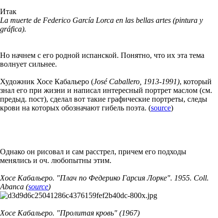
Итак
La muerte de Federico García Lorca en las bellas artes (pintura y
gráfica).
Но начнем с его родной испанской. Понятно, что их эта тема
волнует сильнее.
Художник Хосе Кабальеро (
José Caballero, 1913-1991)
, который
знал его при жизни и написал интересный портрет маслом (см.
предыд. пост), сделал вот такие графические портреты, следы
крови на которых обозначают гибель поэта. (
source
)
Однако он рисовал и сам расстрел, причем его подходы
менялись и оч. любопытны этим.
Хосе Кабальеро. "Плач по Федерико Гарсия Лорке". 1955. Coll.
Abanca (
source
)
Хосе Кабальеро. "Пролитая кровь" (1967)