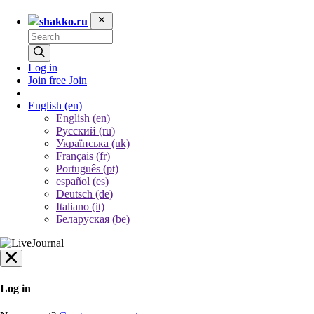
shakko.ru
Log in
Join free
Join
English
(en)
English (en)
Русский (ru)
Українська (uk)
Français (fr)
Português (pt)
español (es)
Deutsch (de)
Italiano (it)
Беларуская (be)
Log in