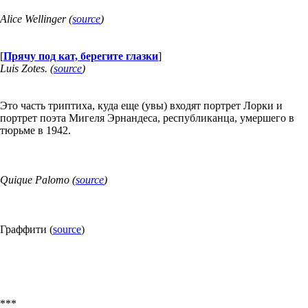
Alice Wellinger (
source
)
[
Прячу под кат, берегите глазки
]
Luis Zotes. (
source
)
Это часть триптиха, куда еще (увы) входят портрет Лорки и
портрет поэта Мигеля Эрнандеса, республиканца, умершего в
тюрьме в 1942.
Quique Palomo (
source
)
Граффити (
source
)
***