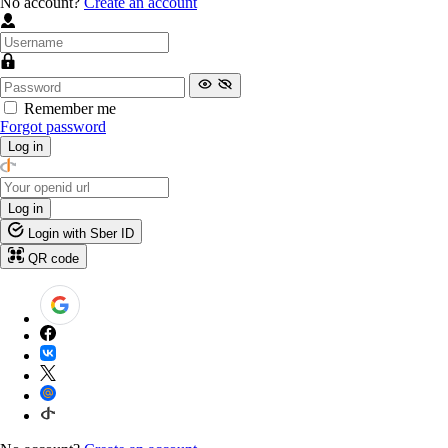
No account?
Create an account
Remember me
Forgot password
Log in
Log in
Login with Sber ID
QR code