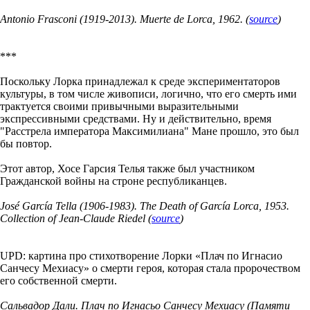
Antonio Frasconi (1919-2013). Muerte de Lorca, 1962. (
source
)
***
Поскольку Лорка принадлежал к среде экспериментаторов
культуры, в том числе живописи, логично, что его смерть ими
трактуется своими привычными выразительными
экспрессивными средствами. Ну и действительно, время
"Расстрела императора Максимилиана" Мане прошло, это был
бы повтор.
Этот автор, Хосе Гарсия Телья также был участником
Гражданской войны на строне республиканцев.
José García Tella (1906-1983).
The Death of García Lorca, 1953.
Collection of Jean-Claude Riedel (
source
)
UPD: картина про стихотворение Лорки «Плач по Игнасио
Санчесу Мехиасу» о смерти героя, которая стала пророчеством
его собственной смерти.
Сальвадор Дали. Плач по Игнасьо Санчесу Мехиасу (Памяти