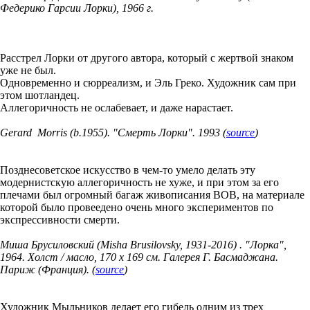
Федерико Гарсии Лорки), 1966 г.
Расстрел Лорки от другого автора, который с жертвой знаком
уже не был.
Одновременно и сюрреализм, и Эль Греко. Художник сам при
этом шотландец.
Аллегоричность не ослабевает, и даже нарастает.
Gerard
Morris (b.1955). "Смерть Лорки". 1993 (
source
)
Позднесоветское искусство в чем-то умело делать эту
модернистскую аллегоричность не хуже, и при этом за его
плечами был огромный багаж живописания ВОВ, на материале
которой было провеедено очень много экспериментов по
экспрессивности смерти.
Миша Брусиловский (Misha Brusilovsky, 1931-2016)
. "Лорка",
1964. Холст / масло, 170 х 169 см. Галерея Г. Басмаджана.
Париж (Франция). (
source
)
Художник Мыльников делает его гибель одним из трех