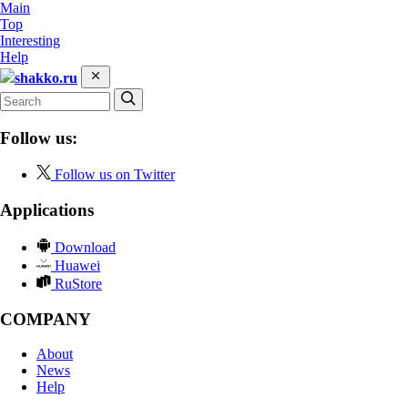
Main
Top
Interesting
Help
shakko.ru
Follow us:
Follow us on Twitter
Applications
Download
Huawei
RuStore
COMPANY
About
News
Help