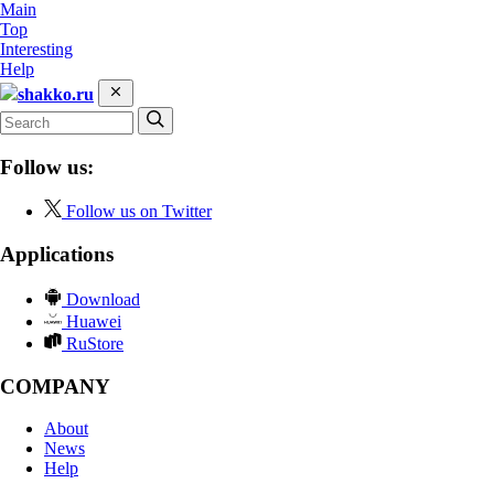
Main
Top
Interesting
Help
shakko.ru
Follow us:
Follow us on Twitter
Applications
Download
Huawei
RuStore
COMPANY
About
News
Help