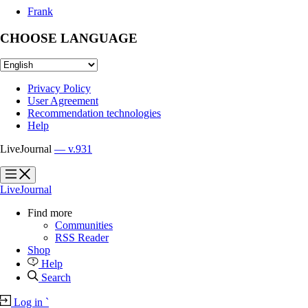
Frank
CHOOSE LANGUAGE
Privacy Policy
User Agreement
Recommendation technologies
Help
LiveJournal
— v.931
?
?
LiveJournal
Find more
Communities
RSS Reader
Shop
Help
Search
Log in
`