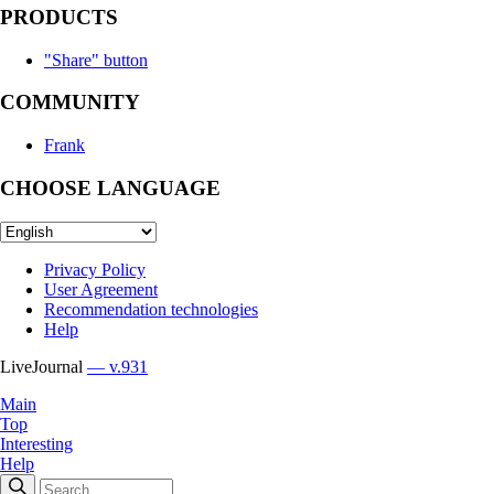
PRODUCTS
"Share" button
COMMUNITY
Frank
CHOOSE LANGUAGE
Privacy Policy
User Agreement
Recommendation technologies
Help
LiveJournal
— v.931
Main
Top
Interesting
Help