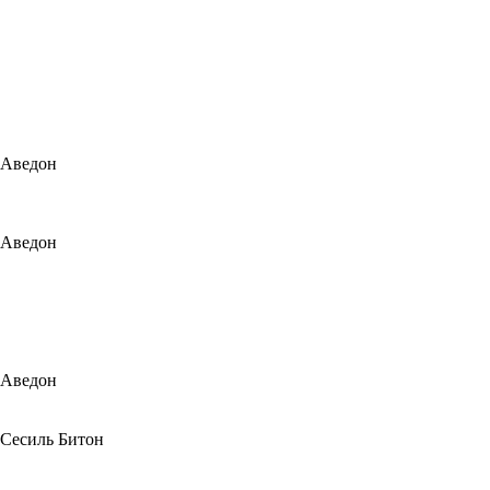
Аведон
Аведон
Аведон
Сесиль Битон