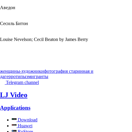
Аведон
Сесиль Битон
Louise Nevelson; Cecil Beaton by James Berry
женщины-художники
фотография старинная и
дагерротипы
эмигранты
Telegram channel
LJ Video
Applications
Download
Huawei
RuStore