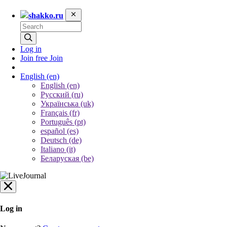
shakko.ru
Log in
Join free
Join
English
(en)
English (en)
Русский (ru)
Українська (uk)
Français (fr)
Português (pt)
español (es)
Deutsch (de)
Italiano (it)
Беларуская (be)
Log in