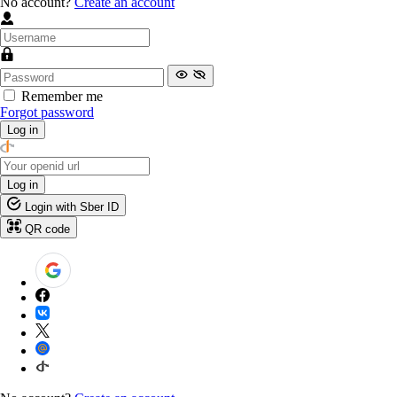
No account?
Create an account
Remember me
Forgot password
Log in
Log in
Login with Sber ID
QR code