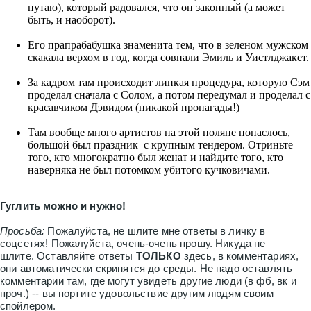
путаю), который радовался, что он законный (а может
быть, и наоборот).
Его прапрабабушка знаменита тем, что в зеленом мужском
скакала верхом в год, когда совпали Эмиль и Уистлджакет.
За кадром там происходит липкая процедура, которую Сэм
проделал сначала с Солом, а потом передумал и проделал с
красавчиком Дэвидом (никакой пропагады!)
Там вообще много артистов на этой поляне попаслось,
большой был праздник с крупным тендером. Отриньте
того, кто многократно был женат и найдите того, кто
наверняка не был потомком убитого кучковичами.
Гуглить можно и нужно!
Просьба:
Пожалуйста, не шлите мне ответы в личку в
соцсетях! Пожалуйста, очень-очень прошу. Никуда не
шлите. Оставляйте ответы
ТОЛЬКО
здесь, в комментариях,
они автоматически скринятся до среды. Не надо оставлять
комментарии там, где могут увидеть другие люди (в фб, вк и
проч.) -- вы портите удовольствие другим людям своим
спойлером.