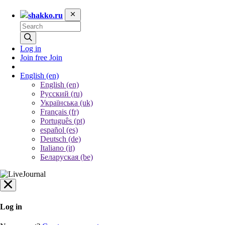
shakko.ru
Log in
Join free
Join
English
(en)
English (en)
Русский (ru)
Українська (uk)
Français (fr)
Português (pt)
español (es)
Deutsch (de)
Italiano (it)
Беларуская (be)
Log in