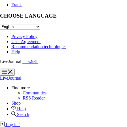
Frank
CHOOSE LANGUAGE
Privacy Policy
User Agreement
Recommendation technologies
Help
LiveJournal
— v.931
?
?
LiveJournal
Find more
Communities
RSS Reader
Shop
Help
Search
Log in
`