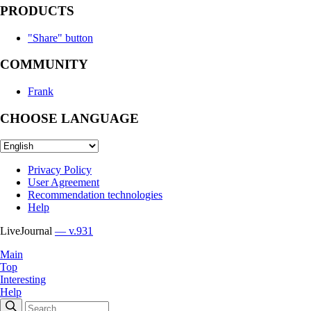
PRODUCTS
"Share" button
COMMUNITY
Frank
CHOOSE LANGUAGE
Privacy Policy
User Agreement
Recommendation technologies
Help
LiveJournal
— v.931
Main
Top
Interesting
Help