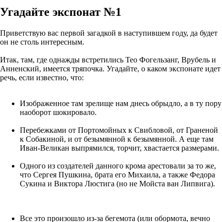
Угадайте экспонат №1
Приветствую вас первой загадкой в наступившем году, да будет
он не столь интересным.
Итак, там, где однажды встретились Тео Фогельзанг, Врубель и
Анненский, имеется тряпочка. Угадайте, о каком экспонате идет
речь, если известно, что:
Изображенное там зрелище нам днесь обрыдло, а в ту пору
наоборот шокировало.
Перебежками от Портомойных к Свибловой, от Граненой
к Собакиной, и от безымянной к безымянной. А еще там
Иван-Великан выпрямился, торчит, хвастается размерами.
Одного из создателей данного крома арестовали за то же,
что Сергея Пушкина, брата его Михаила, а также Федора
Сукина и Виктора Люстига (но не Мойста ван Липвига).
Все это произошло из-за бегемота (или обормота, вечно