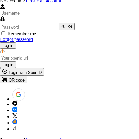
No account?
Create an account
Remember me
Forgot password
Log in
Log in
Login with Sber ID
QR code