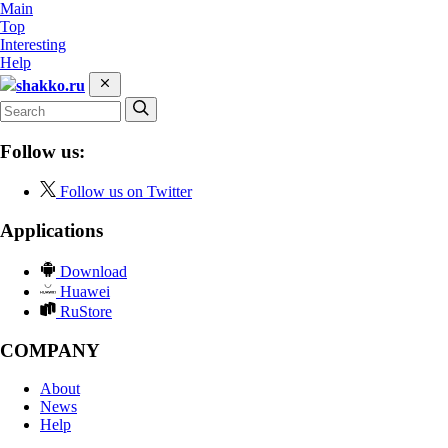
Main
Top
Interesting
Help
shakko.ru
Follow us:
Follow us on Twitter
Applications
Download
Huawei
RuStore
COMPANY
About
News
Help