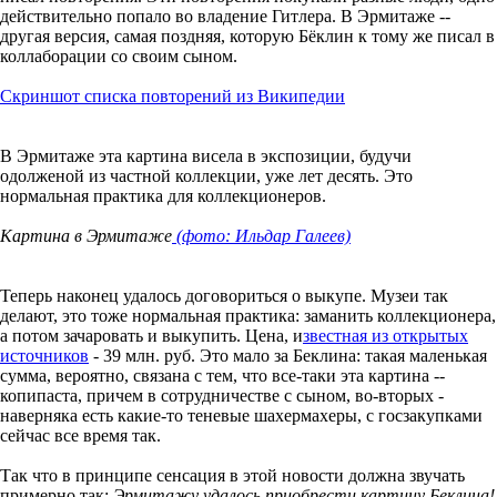
действительно попало во владение Гитлера. В Эрмитаже --
другая версия, самая поздняя, которую Бёклин к тому же писал в
коллаборации со своим сыном.
Скриншот списка повторений из Википедии
В Эрмитаже эта картина висела в экспозиции, будучи
одолженой из частной коллекции, уже лет десять. Это
нормальная практика для коллекционеров.
Картина в Эрмитаже
(фото: Ильдар Галеев)
Теперь наконец удалось договориться о выкупе. Музеи так
делают, это тоже нормальная практика: заманить коллекционера,
а потом зачаровать и выкупить. Цена, и
звестная из открытых
источников
- 39 млн. руб. Это мало за Беклина: такая маленькая
сумма, вероятно, связана с тем, что все-таки эта картина --
копипаста, причем в сотрудничестве с сыном, во-вторых -
наверняка есть какие-то теневые шахермахеры, с госзакупками
сейчас все время так.
Так что в принципе сенсация в этой новости должна звучать
примерно так:
Эрмитажу удалось приобрести картину Беклина!