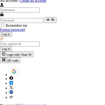
No account?
Create an account
Remember me
Forgot password
Log in
Log in
Login with Sber ID
QR code