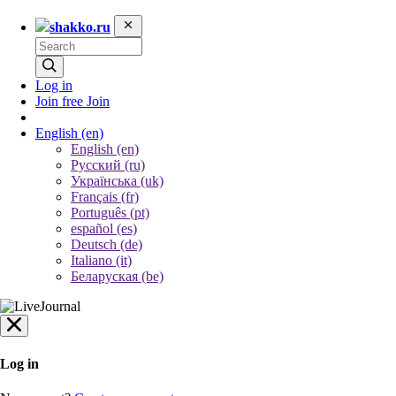
shakko.ru
Log in
Join free
Join
English
(en)
English (en)
Русский (ru)
Українська (uk)
Français (fr)
Português (pt)
español (es)
Deutsch (de)
Italiano (it)
Беларуская (be)
Log in