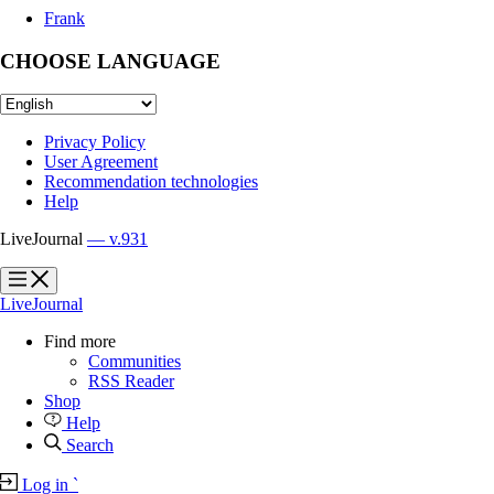
Frank
CHOOSE LANGUAGE
Privacy Policy
User Agreement
Recommendation technologies
Help
LiveJournal
— v.931
?
?
LiveJournal
Find more
Communities
RSS Reader
Shop
Help
Search
Log in
`