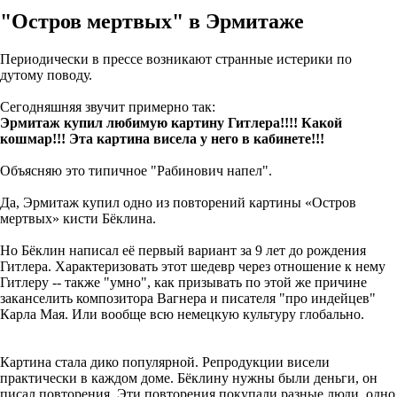
"Остров мертвых" в Эрмитаже
Периодически в прессе возникают странные истерики по
дутому поводу.
Сегодняшняя звучит примерно так:
Эрмитаж купил любимую картину Гитлера!!!! Какой
кошмар!!! Эта картина висела у него в кабинете!!!
Объясняю это типичное "Рабинович напел".
Да, Эрмитаж купил одно из повторений картины «Остров
мертвых» кисти Бёклина.
Но Бёклин написал её первый вариант за 9 лет до рождения
Гитлера. Характеризовать этот шедевр через отношение к нему
Гитлеру -- также "умно", как призывать по этой же причине
заканселить композитора Вагнера и писателя "про индейцев"
Карла Мая. Или вообще всю немецкую культуру глобально.
Картина стала дико популярной. Репродукции висели
практически в каждом доме. Бёклину нужны были деньги, он
писал повторения. Эти повторения покупали разные люди, одно