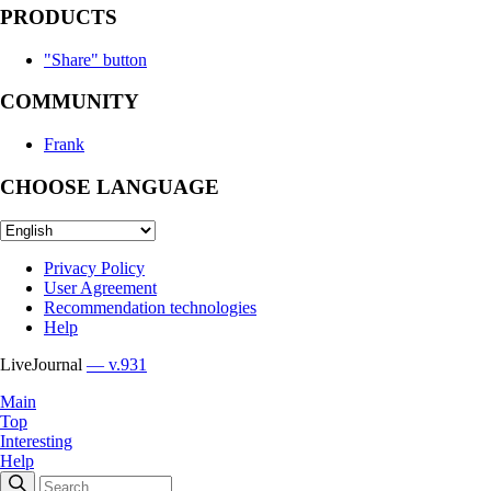
PRODUCTS
"Share" button
COMMUNITY
Frank
CHOOSE LANGUAGE
Privacy Policy
User Agreement
Recommendation technologies
Help
LiveJournal
— v.931
Main
Top
Interesting
Help