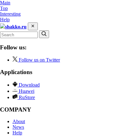
Main
Top
Interesting
Help
shakko.ru
Follow us:
Follow us on Twitter
Applications
Download
Huawei
RuStore
COMPANY
About
News
Help