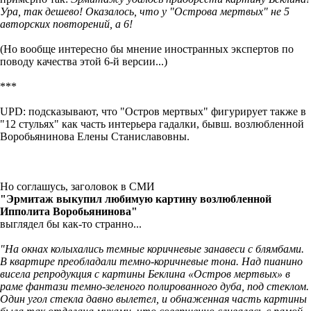
Ура, так дешево! Оказалось, что у "Острова мертвых" не 5
авторских повторений, а 6!
(Но вообще интересно бы мнение иностранных экспертов по
поводу качества этой 6-й версии...)
***
UPD: подсказывают, что "Остров мертвых" фигурирует также в
"12 стульях" как часть интерьера гадалки, бывш. возлюбленной
Воробьянинова Елены Станиславовны.
Но соглашусь, заголовок в СМИ
"Эрмитаж выкупил любимую картину возлюбленной
Ипполита Воробьянинова"
выглядел бы как-то странно...
"На окнах колыхались темные коричневые занавеси с блямбами.
В квартире преобладали темно-коричневые тона. Над пианино
висела репродукция с картины Беклина «Остров мертвых» в
раме фантази темно-зеленого полированного дуба, под стеклом.
Один угол стекла давно вылетел, и обнаженная часть картины