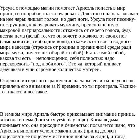
Урсула с помощью магии помогает Ариеэль попасть в мир
принца и попробовать его очаровать. Для этого она накладывает
на нее чары: лишает голоса, но дает ноги. Урсула поет песенку-
инструкцию, как очаровать мужчину, преисполненную
махровой патриархальности: откажись от своего голоса, будь
всегда нема (делай то, что он хочет); откажись от своих ног
(саморазвития, свободной воли); откажись от своего водного
мира навсегда (отрекись от родины и органичной среды ради
мира мужа, ничего не забирай с собой). Быть самой собой,
какова ты есть -- неполноценно, себя полностью надо
перекорежить "под любимого". Это яд, который вливает
девушкам в уши огромное количество матерей.
Отдельно интересно ограничение на чары: если ты не успеешь
привлечь его внимание за N времени, то ты проиграла. Часики-
то тикают, и все такое.
В земном мире Ариэль быстро приковывает внимание принца,
хотя она и нема (born sexy yesterday trope). Когда ведьма
понимает это, она приходит в бешенство: появляется шанс, что
Ариэль выполнит условие заклинания (принц должен
поцеловать ее поцелуем истинной любви за 3 дня), и тогда