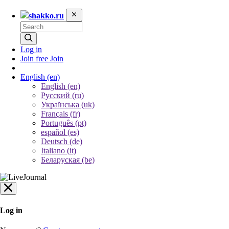
shakko.ru
Log in
Join free
Join
English
(en)
English (en)
Русский (ru)
Українська (uk)
Français (fr)
Português (pt)
español (es)
Deutsch (de)
Italiano (it)
Беларуская (be)
Log in