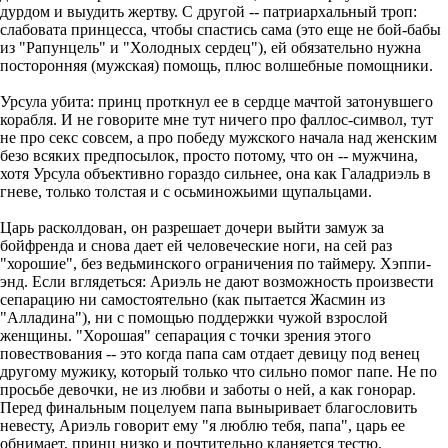
дурдом и выудить жертву. С другой -- патриархальный троп:
слабовата принцесса, чтобы спастись сама (это еще не бой-бабы
из "Рапунцель" и "Холодных сердец"), ей обязательно нужна
посторонняя (мужская) помощь, плюс волшебные помощники.
Урсула убита: принц проткнул ее в сердце мачтой затонувшего
корабля. И не говорите мне тут ничего про фаллос-символ, тут
не про секс совсем, а про победу мужского начала над женским
безо всяких предпосылок, просто потому, что он -- мужчина,
хотя Урсула объективно гораздо сильнее, она как Галадриэль в
гневе, только толстая и с осьминожьими щупальцами.
Царь расколдован, он разрешает дочери выйти замуж за
бойфренда и снова дает ей человеческие ноги, на сей раз
"хорошие", без ведьминского ограничения по таймеру. Хэппи-
энд. Если вглядеться: Ариэль не дают возможность произвести
сепарацию ни самостоятельно (как пытается Жасмин из
"Алладина"), ни с помощью поддержки чужой взрослой
женщины. "Хорошая" сепарация с точки зрения этого
повествования -- это когда папа сам отдает девицу под венец
другому мужику, который только что сильно помог папе. Не по
просьбе девочки, не из любви и заботы о ней, а как гонорар.
Перед финальным поцелуем папа выныривает благословить
невесту, Ариэль говорит ему "я люблю тебя, папа", царь ее
обнимает, принц низко и почтительно кланяется тестю.