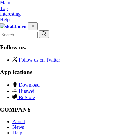
Main
Top
Interesting
Help
shakko.ru
Follow us:
Follow us on Twitter
Applications
Download
Huawei
RuStore
COMPANY
About
News
Help