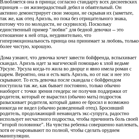
Влюбляется она в принца; согласно стандарту всех диснеевских
принцев -- он жизнерадостный дебил и обаятельный. Он
активно демонстрирует свои эмоции, не скрывая их (заметьте,
так же, как отец Ариэль, но пока без отрицательного знака,
потому что по молодости, не скурвился). Поскольку
единственный пример "любви" для бедной девочки -- это
отношение к ней отца, неудивительно, что
гиперэмоциональность принца она принимает за любовь, только
более чистую, хорошую.
Дома узнают, что девочка хочет завести бойфренда, вспыхивает
скандал. Ариэль идет за магической помощью к злой ведьме
Урсуле. Урсула когда-то жила во дворце и явно имела роман с
царем. Вероятно, она и есть мать Ариэль, но от нас и нее это
скрывают. То есть девочка после скандала с бойфрендом
поступила так же, как бывает постоянно, только обычно
наоборот с точки зрения гендера: не получив поддержки от
родителя, который ее вырастил (обычно мать) подросток
разыскивает родителя, который давно ее бросил и возможно
никогда не видел (обычно разведенный отец). Бросивший
родитель, продолжающий ненавидеть экс-супруга, радостно
использует несчастного подростка, чтобы причинить боль своей
"второй половинке". На чувства ребенка совершенно наплевать,
хотя ее очаровывают по полной, чтобы сделать орудием
манипуляции.