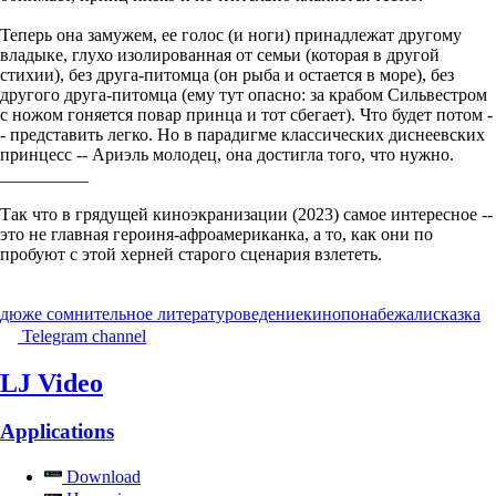
Теперь она замужем, ее голос (и ноги) принадлежат другому
владыке, глухо изолированная от семьи (которая в другой
стихии), без друга-питомца (он рыба и остается в море), без
другого друга-питомца (ему тут опасно: за крабом Сильвестром
с ножом гоняется повар принца и тот сбегает). Что будет потом -
- представить легко. Но в парадигме классических диснеевских
принцесс -- Ариэль молодец, она достигла того, что нужно.
__________
Так что в грядущей киноэкранизации (2023) самое интересное --
это не главная героиня-афроамериканка, а то, как они по
пробуют с этой херней старого сценария взлететь.
дюже сомнительное литературоведение
кино
понабежали
сказка
Telegram channel
LJ Video
Applications
Download