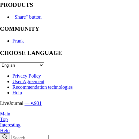
PRODUCTS
"Share" button
COMMUNITY
Frank
CHOOSE LANGUAGE
Privacy Policy
User Agreement
Recommendation technologies
Help
LiveJournal
— v.931
Main
Top
Interesting
Help