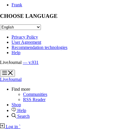
Frank
CHOOSE LANGUAGE
Privacy Policy
User Agreement
Recommendation technologies
Help
LiveJournal
— v.931
?
?
LiveJournal
Find more
Communities
RSS Reader
Shop
Help
Search
Log in
`