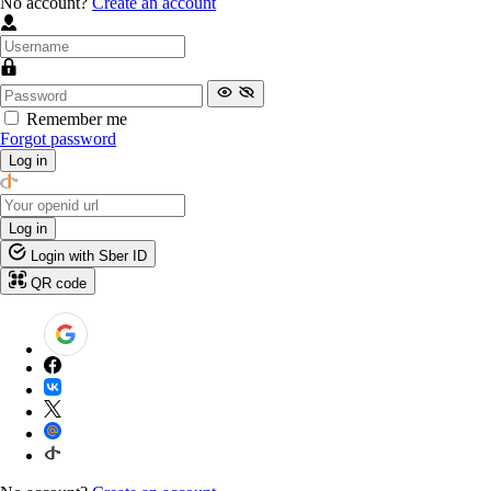
No account?
Create an account
Remember me
Forgot password
Log in
Log in
Login with Sber ID
QR code