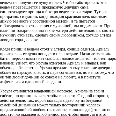
ведьма не получит ее душу в плен. Чтобы саботировать это,
ведьма превращается в прекрасную девушку сама,
гипнотизирует принца и быстро ведет его к алтарю. Тут все
прозрачно: ситуации, когда молодая красивая дочь вызывает
дикую ревность у собственной матери, и та пытается
саботировать ее отношения с мужчиной, мы видим часто. При
наличии товарного вида такие матери действительно пытаются
мужчину отбивать, сделать своим любовником, хотя до алтаря
доводят гораздо реже.
Когда принц и ведьма стоят у алтаря, солнце садится, Ариэль
проиграла -- ее душа попадет в плен ведьме. Начинается эпик-
баттл, пересказывать нет смысла, главное лишь то, что отец-царь
наконец узнает, что Урсула охмурила Ариэль и впадает, как
обычно, в бешенство. Урсула предлагает ему спасение дочери в
обмен на царскую власть, и царь соглашается, но не потому, что
он так любит дочь (он ее совсем не любит), а в приступе
аффекта из-за одолевшей гордыни.
Урсула становится владычицей морскою, Ариэль на грани
гибели, но принц ныряет, чтобы ее спасти. С одной стороны,
действительно так: порой вытащить девочку из безумной
семейной динамики может только посторонний человек,
предлагающий ей любовь (и, главное, жилплощадь), только он
достаточно окрылен влюбленностью, чтобы нырнуть в этот