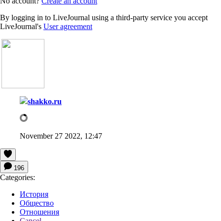
No account?
Create an account
By logging in to LiveJournal using a third-party service you accept
LiveJournal's
User agreement
shakko.ru
November 27 2022, 12:47
196
Categories:
История
Общество
Отношения
Cancel