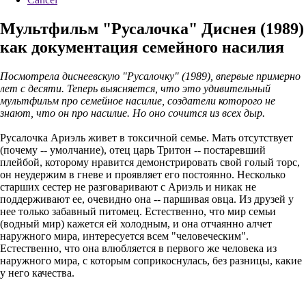
Мультфильм "Русалочка" Диснея (1989)
как документация семейного насилия
Посмотрела диснеевскую "Русалочку" (1989), впервые примерно
лет с десяти. Теперь выясняется, что это удивительный
мультфильм про семейное насилие, создатели которого не
знают, что он про насилие. Но оно сочится из всех дыр.
Русалочка Ариэль живет в токсичной семье. Мать отсутствует
(почему -- умолчание), отец царь Тритон -- постаревший
плейбой, которому нравится демонстрировать свой голый торс,
он неудержим в гневе и проявляет его постоянно. Несколько
старших сестер не разговаривают с Ариэль и никак не
поддерживают ее, очевидно она -- паршивая овца. Из друзей у
нее только забавный питомец. Естественно, что мир семьи
(водный мир) кажется ей холодным, и она отчаянно алчет
наружного мира, интересуется всем "человеческим".
Естественно, что она влюбляется в первого же человека из
наружного мира, с которым соприкоснулась, без разницы, какие
у него качества.