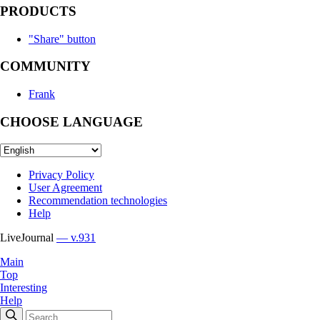
PRODUCTS
"Share" button
COMMUNITY
Frank
CHOOSE LANGUAGE
Privacy Policy
User Agreement
Recommendation technologies
Help
LiveJournal
— v.931
Main
Top
Interesting
Help