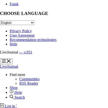
Frank
CHOOSE LANGUAGE
Privacy Policy
User Agreement
Recommendation technologies
Help
LiveJournal
— v.931
?
?
LiveJournal
Find more
Communities
RSS Reader
Shop
Help
Search
Log in
`