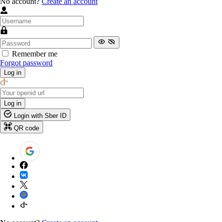
No account?
Create an account
Remember me
Forgot password
Log in
Log in
Login with Sber ID
QR code