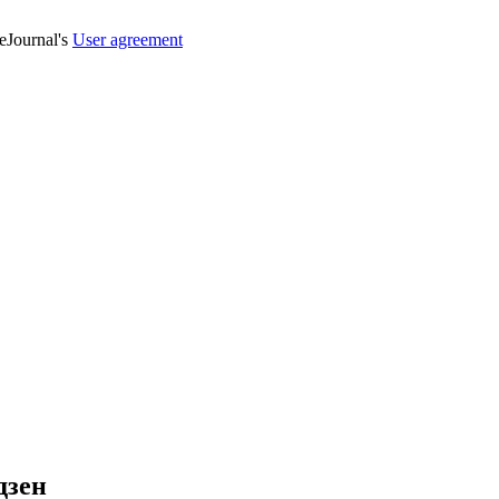
veJournal's
User agreement
дзен