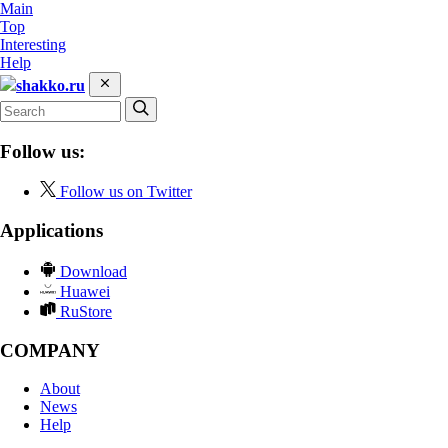
Main
Top
Interesting
Help
shakko.ru
Follow us:
Follow us on Twitter
Applications
Download
Huawei
RuStore
COMPANY
About
News
Help