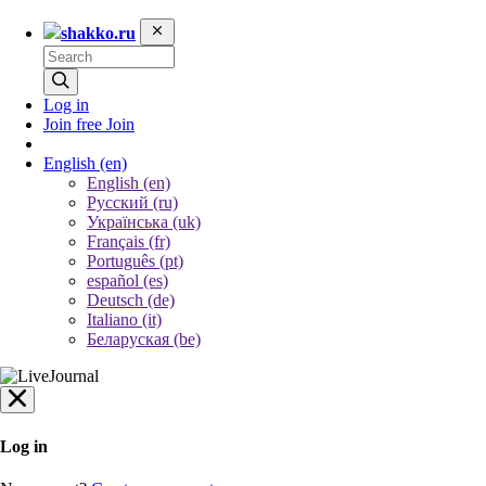
shakko.ru
Log in
Join free
Join
English
(en)
English (en)
Русский (ru)
Українська (uk)
Français (fr)
Português (pt)
español (es)
Deutsch (de)
Italiano (it)
Беларуская (be)
Log in