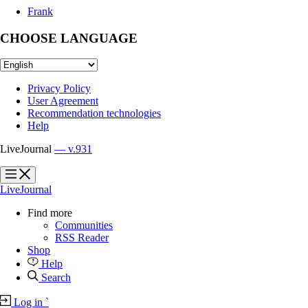
Frank
CHOOSE LANGUAGE
Privacy Policy
User Agreement
Recommendation technologies
Help
LiveJournal
— v.931
?
?
LiveJournal
Find more
Communities
RSS Reader
Shop
Help
Search
Log in
`