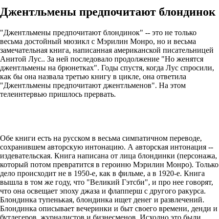
Джентльмены предпочитают блондинок
"Джентльмены предпочитают блондинок" -- это не только
весьма достойный мюзикл с Мэрилин Монро, но и весьма
замечательная книга, написанная американской писательницей
Анитой Лус.. За ней последовало продолжение "Но женятся
джентльмены на брюнетках". Годы спустя, когда Лус спросили,
как бы она назвала третью книгу в цикле, она ответила
"Джентльмены предпочитают джентльменов". На этом
телеинтервью пришлось прервать.
Обе книги есть на русском в весьма симпатичном переводе,
сохранившем авторскую интонацию. А авторская интонация --
издевательская. Книга написана от лица блондинки (персонажа,
который потом превратится в героиню Мэрилин Монро). Только
дело происходит не в 1950-е, как в фильме, а в 1920-е. Книга
вышла в том же году, что "Великий Гэтсби", и про нее говорят,
что она освещает эпоху джаза и флапперш с другого ракурса.
Блондинка тупенькая, блондинка ищет денег и развлечений.
Блондинка описывает вечеринки и быт своего времени, денди и
бутлегеров, журналистов и бизнесменов. Исходно это были