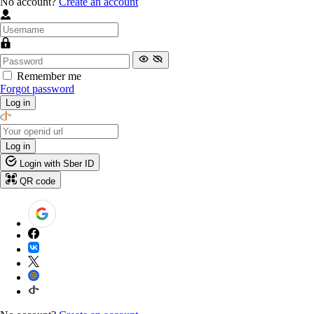
No account?
Create an account
Remember me
Forgot password
Log in
Log in
Login with Sber ID
QR code