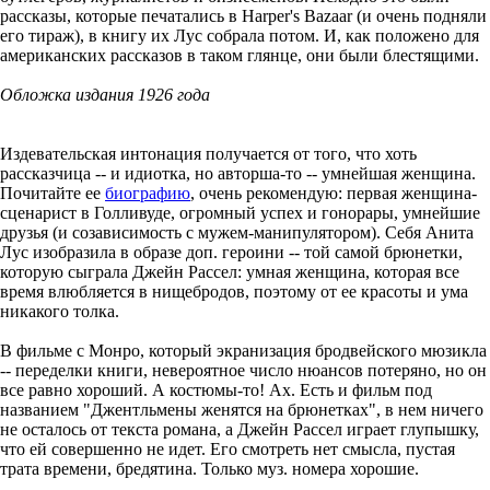
рассказы, которые печатались в Harper's Bazaar (и очень подняли
его тираж), в книгу их Лус собрала потом. И, как положено для
американских рассказов в таком глянце, они были блестящими.
Обложка издания 1926 года
Издевательская интонация получается от того, что хоть
рассказчица -- и идиотка, но авторша-то -- умнейшая женщина.
Почитайте ее
биографию
, очень рекомендую: первая женщина-
сценарист в Голливуде, огромный успех и гонорары, умнейшие
друзья (и созависимость с мужем-манипулятором). Себя Анита
Лус изобразила в образе доп. героини -- той самой брюнетки,
которую сыграла Джейн Рассел: умная женщина, которая все
время влюбляется в нищебродов, поэтому от ее красоты и ума
никакого толка.
В фильме с Монро, который экранизация бродвейского мюзикла
-- переделки книги, невероятное число нюансов потеряно, но он
все равно хороший. А костюмы-то! Ах. Есть и фильм под
названием "Джентльмены женятся на брюнетках", в нем ничего
не осталось от текста романа, а Джейн Рассел играет глупышку,
что ей совершенно не идет. Его смотреть нет смысла, пустая
трата времени, бредятина. Только муз. номера хорошие.