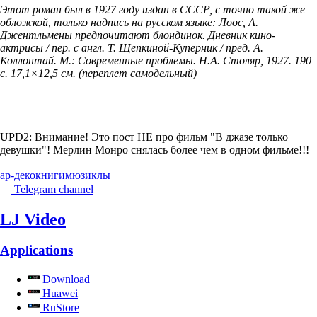
Этот роман был в 1927 году издан в СССР, с точно такой же
обложкой, только надпись на русском языке: Лоос, А.
Джентльмены предпочитают блондинок. Дневник кино-
актрисы / пер. с англ. Т. Щепкиной-Куперник / пред. А.
Коллонтай. М.: Современные проблемы. Н.А. Столяр, 1927. 190
с. 17,1×12,5 см. (переплет самодельный)
UPD2: Внимание! Это пост НЕ про фильм "В джазе только
девушки"! Мерлин Монро снялась более чем в одном фильме!!!
ар-деко
книги
мюзиклы
Telegram channel
LJ Video
Applications
Download
Huawei
RuStore