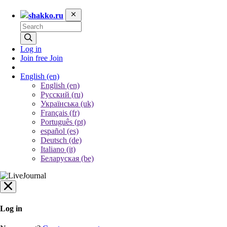
shakko.ru
Log in
Join free
Join
English
(en)
English (en)
Русский (ru)
Українська (uk)
Français (fr)
Português (pt)
español (es)
Deutsch (de)
Italiano (it)
Беларуская (be)
Log in