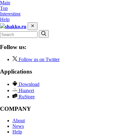
Main
Top
Interesting
Help
shakko.ru
Follow us:
Follow us on Twitter
Applications
Download
Huawei
RuStore
COMPANY
About
News
Help