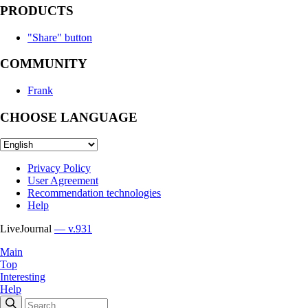
PRODUCTS
"Share" button
COMMUNITY
Frank
CHOOSE LANGUAGE
Privacy Policy
User Agreement
Recommendation technologies
Help
LiveJournal
— v.931
Main
Top
Interesting
Help