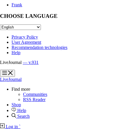
Frank
CHOOSE LANGUAGE
Privacy Policy
User Agreement
Recommendation technologies
Help
LiveJournal
— v.931
?
?
LiveJournal
Find more
Communities
RSS Reader
Shop
Help
Search
Log in
`