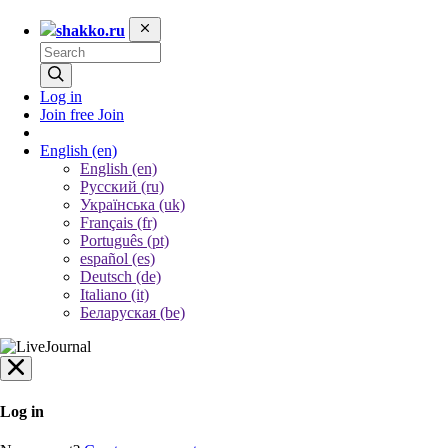
shakko.ru
Log in
Join free
Join
English
(en)
English (en)
Русский (ru)
Українська (uk)
Français (fr)
Português (pt)
español (es)
Deutsch (de)
Italiano (it)
Беларуская (be)
Log in