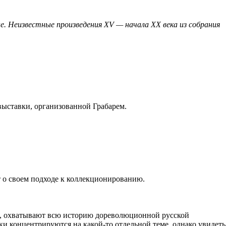
не. Неизвестные произведения XV — начала XX века из собрания
выставки, организованной Грабарем.
т о своем подходе к коллекционированию.
ца, охватывают всю историю дореволюционной русской
ки концентрируются на какой-то отдельной теме, однако увидеть