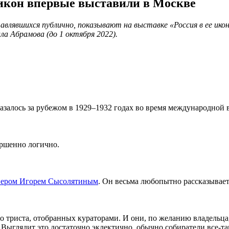
икон впервые выставили в Москве
тавлявшихся публично, показывают на выставке «Россия в ее ико
ла Абрамова (до 1 октября 2022).
азалось за рубежом в 1929–1932 годах во время международной 
ершенно логично.
онером Игорем Сысолятиным
. Он весьма любопытно рассказывае
но триста, отобранных кураторами. И они, по желанию владель
 Выглядит это достаточно эклектично, обычно собиратели все-та