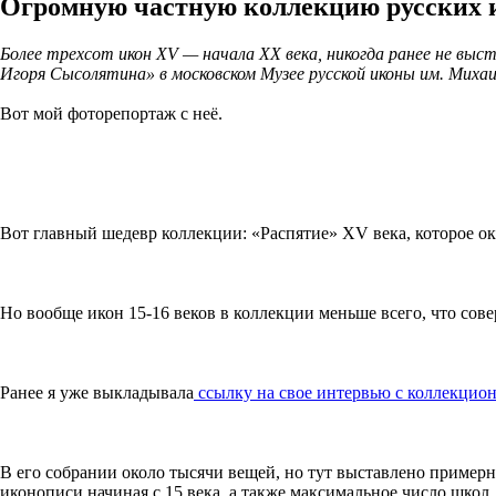
Огромную частную коллекцию русских 
Более трехсот икон XV — начала XX века, никогда ранее не выс
Игоря Сысолятина» в московском Музее русской иконы им. Михаи
Вот мой фоторепортаж с неё.
Вот главный шедевр коллекции: «Распятие» XV века, которое ок
Но вообще икон 15-16 веков в коллекции меньше всего, что сов
Ранее я уже выкладывала
ссылку на свое интервью с коллекци
В его собрании около тысячи вещей, но тут выставлено пример
иконописи начиная с 15 века, а также максимальное число школ.