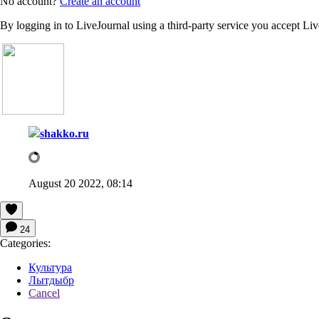
No account?
Create an account
By logging in to LiveJournal using a third-party service you accept Li
shakko.ru
August 20 2022, 08:14
24
Categories:
Культура
Лытдыбр
Cancel