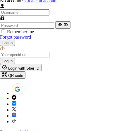
No account?
Create an account
Remember me
Forgot password
Log in
Log in
Login with Sber ID
QR code