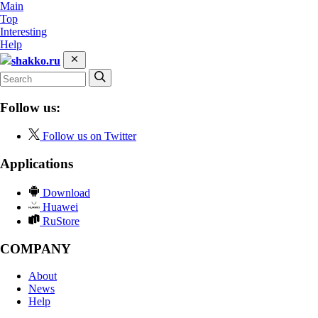
Main
Top
Interesting
Help
shakko.ru
Follow us:
Follow us on Twitter
Applications
Download
Huawei
RuStore
COMPANY
About
News
Help