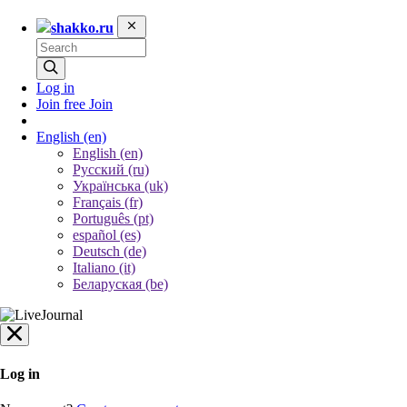
shakko.ru
Log in
Join free
Join
English
(en)
English (en)
Русский (ru)
Українська (uk)
Français (fr)
Português (pt)
español (es)
Deutsch (de)
Italiano (it)
Беларуская (be)
Log in