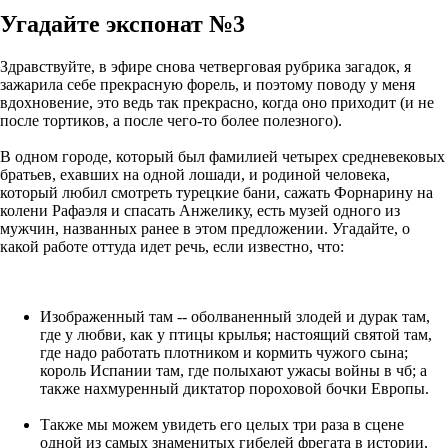
Угадайте экспонат №3
Здравствуйте, в эфире снова четверговая рубрика загадок, я
зажарила себе прекрасную форель, и поэтому поводу у меня
вдохновение, это ведь так прекрасно, когда оно приходит (и не
после тортиков, а после чего-то более полезного).
В одном городе, который был фамилией четырех средневековых
братьев, ехавших на одной лошади, и родиной человека,
который любил смотреть турецкие бани, сажать Форнарину на
колени Рафаэля и спасать Анжелику, есть музей одного из
мужчин, названных ранее в этом предложении. Угадайте, о
какой работе оттуда идет речь, если известно, что:
Изображенный там -- оболваненный злодей и дурак там,
где у любви, как у птицы крылья; настоящий святой там,
где надо работать плотником и кормить чужого сына;
король Испании там, где полыхают ужасы войны в чб; а
также нахмуренный диктатор пороховой бочки Европы.
Также мы можем увидеть его целых три раза в сцене
одной из самых знаменитых гибелей фрегата в истории,