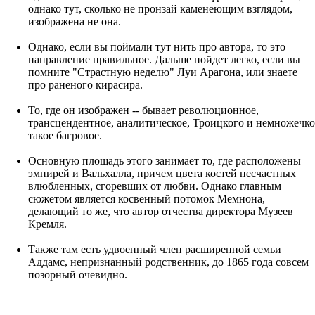
однако тут, сколько не пронзай каменеющим взглядом,
изображена не она.
Однако, если вы поймали тут нить про автора, то это
направление правильное. Дальше пойдет легко, если вы
помните "Страстную неделю" Луи Арагона, или знаете
про раненого кирасира.
То, где он изображен -- бывает революционное,
трансцендентное, аналитическое, Троицкого и немножечко
такое багровое.
Основную площадь этого занимает то, где расположены
эмпирей и Вальхалла, причем цвета костей несчастных
влюбленных, сгоревших от любви. Однако главным
сюжетом является косвенный потомок Мемнона,
делающий то же, что автор отчества директора Музеев
Кремля.
Также там есть удвоенный член расширенной семьи
Аддамс, непризнанный родственник, до 1865 года совсем
позорный очевидно.