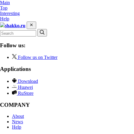
Main
Top
Interesting
Help
shakko.ru
Follow us:
Follow us on Twitter
Applications
Download
Huawei
RuStore
COMPANY
About
News
Help