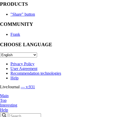
PRODUCTS
"Share" button
COMMUNITY
Frank
CHOOSE LANGUAGE
Privacy Policy
User Agreement
Recommendation technologies
Help
LiveJournal
— v.931
Main
Top
Interesting
Help