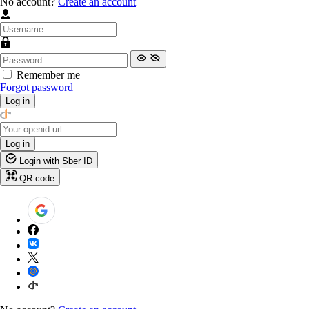
No account?
Create an account
Remember me
Forgot password
Log in
Log in
Login with Sber ID
QR code