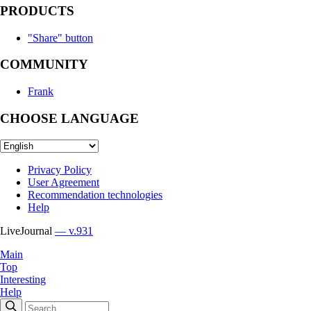
PRODUCTS
"Share" button
COMMUNITY
Frank
CHOOSE LANGUAGE
Privacy Policy
User Agreement
Recommendation technologies
Help
LiveJournal
— v.931
Main
Top
Interesting
Help