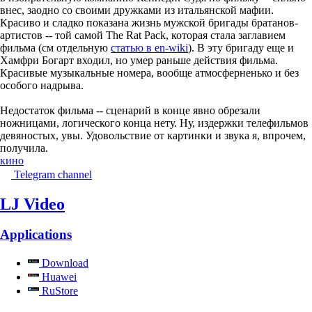
внес, заодно со своими дружками из итальянской мафии.
Красиво и сладко показана жизнь мужской бригады братанов-
артистов -- той самой The Rat Pack, которая стала заглавием
фильма (см отдельную
статью в en-wiki
). В эту бригаду еще и
Хамфри Богарт входил, но умер раньше действия фильма.
Красивые музыкальные номера, вообще атмосферненько и без
особого надрыва.
Недостаток фильма -- сценарий в конце явно обрезали
ножницами, логического конца нету. Ну, издержки телефильмов
девяностых, увы. Удовольствие от картинки и звука я, впрочем,
получила.
кино
Telegram channel
LJ Video
Applications
Download
Huawei
RuStore