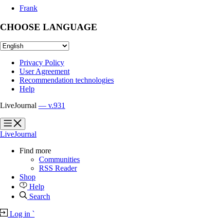
Frank
CHOOSE LANGUAGE
Privacy Policy
User Agreement
Recommendation technologies
Help
LiveJournal
— v.931
?
?
LiveJournal
Find more
Communities
RSS Reader
Shop
Help
Search
Log in
`