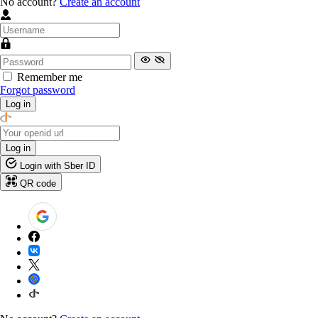
No account?
Create an account
Remember me
Forgot password
Log in
Log in
Login with Sber ID
QR code