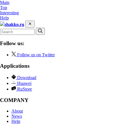
Main
Top
Interesting
Help
shakko.ru
Follow us:
Follow us on Twitter
Applications
Download
Huawei
RuStore
COMPANY
About
News
Help