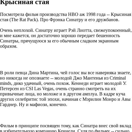
Крысиная стая
Посмотрела фильм производства HBO аж 1998 года -- Крысиная
стая (The Rat Pack). Про Фрэнка Синатру и его дружбанов.
Очень неплохой. Синатру играет Рэй Лиотта, свежеупокоенный,
и мне кажется, он достаточно хорошо передает бешенность
Синатры, прячущуюся за его обычным сладким экранным
образом.
В роли певца Дина Мартина, чей голос вы все наверняка знаете,
но никогда не опознаете -- молодой Джо Мантенья из Criminal
minds, дико удачный, очень похож. Кеннеди играет молодой У.
Петерсен из CSI Las Vegas, очень странно смотреть на их
привычные лица, но моложе и в другом амплуа. В кадре куча
других селебритис той эпохи, начиная с Мэрилин Монро и Авы
Гарднер. Ну и мафиози, конечно.
Фильм в принципе посвящен тому, как Синатра внес свой вклад
в избирательную компанию Кеннеди. Судя по фильму -- сильно