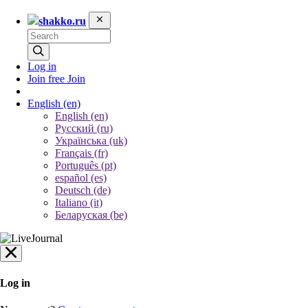
shakko.ru
Log in
Join free
Join
English
(en)
English (en)
Русский (ru)
Українська (uk)
Français (fr)
Português (pt)
español (es)
Deutsch (de)
Italiano (it)
Беларуская (be)
Log in