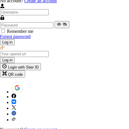
No account?
Create an account
Remember me
Forgot password
Log in
Log in
Login with Sber ID
QR code