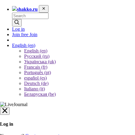
shakko.ru
Log in
Join free
Join
English
(en)
English (en)
Русский (ru)
Українська (uk)
Français (fr)
Português (pt)
español (es)
Deutsch (de)
Italiano (it)
Беларуская (be)
Log in