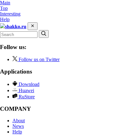
Main
Top
Interesting
Help
shakko.ru
Follow us:
Follow us on Twitter
Applications
Download
Huawei
RuStore
COMPANY
About
News
Help