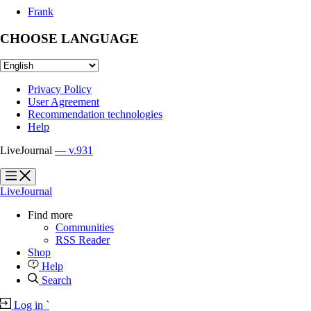
Frank
CHOOSE LANGUAGE
Privacy Policy
User Agreement
Recommendation technologies
Help
LiveJournal
— v.931
?
?
LiveJournal
Find more
Communities
RSS Reader
Shop
Help
Search
Log in
`