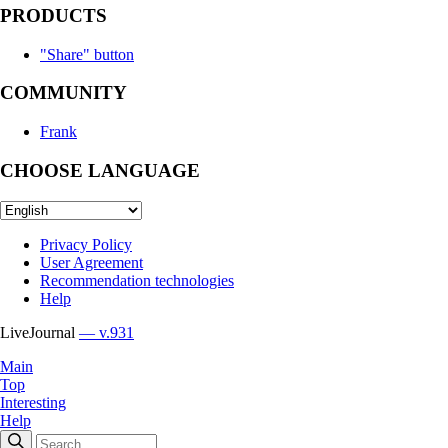
PRODUCTS
"Share" button
COMMUNITY
Frank
CHOOSE LANGUAGE
Privacy Policy
User Agreement
Recommendation technologies
Help
LiveJournal
— v.931
Main
Top
Interesting
Help