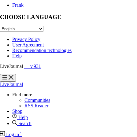
Frank
CHOOSE LANGUAGE
Privacy Policy
User Agreement
Recommendation technologies
Help
LiveJournal
— v.931
?
?
LiveJournal
Find more
Communities
RSS Reader
Shop
Help
Search
Log in
`