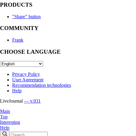
PRODUCTS
"Share" button
COMMUNITY
Frank
CHOOSE LANGUAGE
Privacy Policy
User Agreement
Recommendation technologies
Help
LiveJournal
— v.931
Main
Top
Interesting
Help