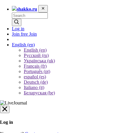
shakko.ru
Log in
Join free
Join
English
(en)
English (en)
Русский (ru)
Українська (uk)
Français (fr)
Português (pt)
español (es)
Deutsch (de)
Italiano (it)
Беларуская (be)
Log in