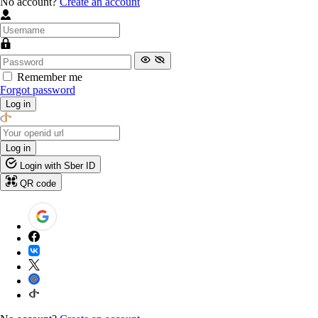
No account?
Create an account
Remember me
Forgot password
Log in
Log in
Login with Sber ID
QR code