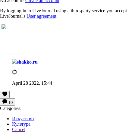
No account?
Create an account
By logging in to LiveJournal using a third-party service you accept
LiveJournal's
User agreement
shakko.ru
April 28 2022, 15:44
10
Categories:
Искусство
Культура
Cancel