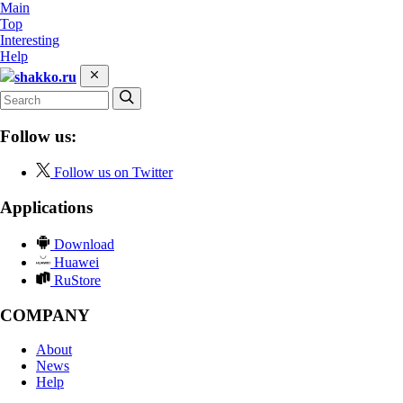
Main
Top
Interesting
Help
shakko.ru
Follow us:
Follow us on Twitter
Applications
Download
Huawei
RuStore
COMPANY
About
News
Help