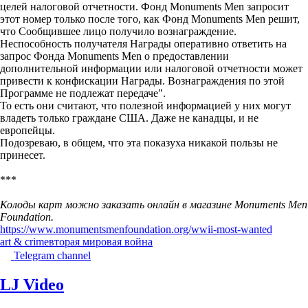
целей налоговой отчетности. Фонд Monuments Men запросит
этот номер только после того, как Фонд Monuments Men решит,
что Сообщившее лицо получило вознаграждение.
Неспособность получателя Награды оперативно ответить на
запрос Фонда Monuments Men о предоставлении
дополнительной информации или налоговой отчетности может
привести к конфискации Награды. Вознаграждения по этой
Программе не подлежат передаче".
То есть они считают, что полезной информацией у них могут
владеть только граждане США. Даже не канадцы, и не
европейцы.
Подозреваю, в общем, что эта показуха никакой пользы не
принесет.
***
Колоды карт можно заказать онлайн в магазине Monuments Men
Foundation.
https://www.monumentsmenfoundation.org/wwii-most-wanted
art & crime
вторая мировая война
Telegram channel
LJ Video