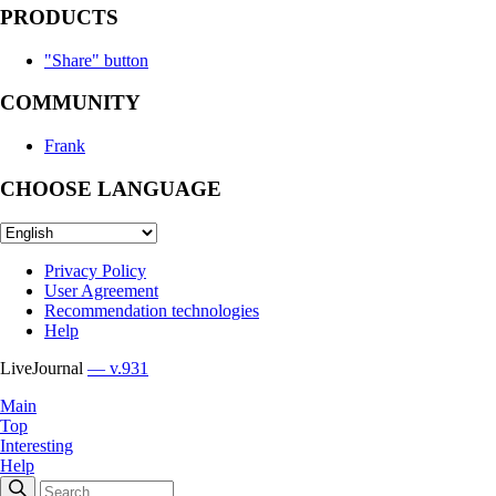
PRODUCTS
"Share" button
COMMUNITY
Frank
CHOOSE LANGUAGE
Privacy Policy
User Agreement
Recommendation technologies
Help
LiveJournal
— v.931
Main
Top
Interesting
Help