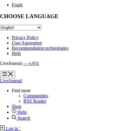
Frank
CHOOSE LANGUAGE
Privacy Policy
User Agreement
Recommendation technologies
Help
LiveJournal
— v.931
?
?
LiveJournal
Find more
Communities
RSS Reader
Shop
Help
Search
Log in
`