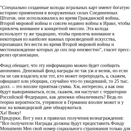
"Специально созданные колоды игральных карт имеют богатую
историю применения в вооруженных силах Соединенных
Штатов, они использовались во время Гражданской войны,
Второй мировой войны и совсем недавно войны в Ираке, чтобы
привлечь внимание к конкретной миссии. Эта колода
использует ту же традицию, чтобы привлечь внимание к
некоторым из наиболее важных произведений искусства,
пропавших без вести во время Второй мировой войны и
местонахождение которых до сих пор неизвестно", гласит пресс-
релиз организации.
Фонд обещает, что эту информацию можно будет сообщить
анонимно. Денежный фонд награды не так уж и велик, но если
ты не сам владелец или тот, кто может перепродать, а, скажем,
официант или уборщик, случайно что-то увидевший, то 25 тыс.
долл. -- это вполне приятная сумма. Хм, интересно, а как они
будут выворачиваться, если, скажем, им настучат с территории
Российской Федерации, как денежки обналичивать? Ведь по
теории вероятности, утерянное в Германии вполне может и у
нас на командирской даче обнаружиться.
Ха! Вижу!
Придурки. Вот у них в правилах получения вознаграждения:
"Все получатели Награды должны будут предоставить Фонду
Monuments Men свой номер социального страхования только для