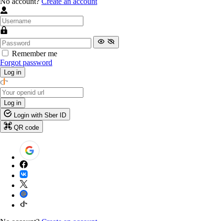
No account?
Create an account
Remember me
Forgot password
Log in
Log in
Login with Sber ID
QR code