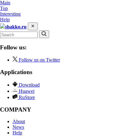
Main
Top
Interesting
Help
shakko.ru
Follow us:
Follow us on Twitter
Applications
Download
Huawei
RuStore
COMPANY
About
News
Help