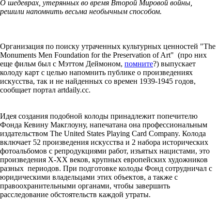
О шедеврах, утерянных во время Второй Мировой войны,
решили напомнить весьма необычным способом.
Организация по поиску утраченных культурных ценностей "The
Monuments Men Foundation for the Preservation of Art" (про них
еще фильм был с Мэттом Деймоном,
помните
?) выпускает
колоду карт с целью напомнить публике о произведениях
искусства, так и не найденных со времен 1939-1945 годов,
сообщает портал artdaily.cc.
Идея создания подобной колоды принадлежит попечителю
Фонда Кевину Макглоуну, напечатана она профессиональным
издательством The United States Playing Card Company. Колода
включает 52 произведения искусства и 2 набора исторических
фотоальбомов с репродукциями работ, изъятых нацистами, это
произведения Х-ХХ веков, крупных европейских художников
разных периодов. При подготовке колоды Фонд сотрудничал с
юридическими владельцами этих объектов, а также с
правоохранительными органами, чтобы завершить
расследование обстоятельств каждой утраты.