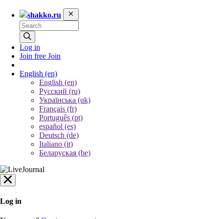
shakko.ru
Log in
Join free
Join
English
(en)
English (en)
Русский (ru)
Українська (uk)
Français (fr)
Português (pt)
español (es)
Deutsch (de)
Italiano (it)
Беларуская (be)
Log in