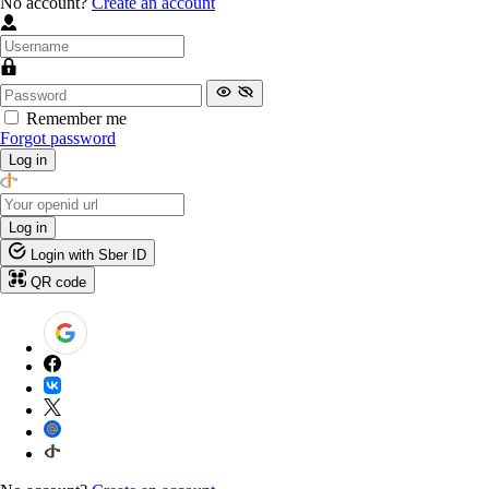
No account?
Create an account
Remember me
Forgot password
Log in
Log in
Login with Sber ID
QR code