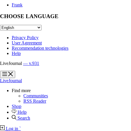
Frank
CHOOSE LANGUAGE
Privacy Policy
User Agreement
Recommendation technologies
Help
LiveJournal
— v.931
?
?
LiveJournal
Find more
Communities
RSS Reader
Shop
Help
Search
Log in
`