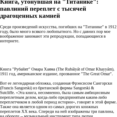
Книга, утонувшая на "Титанике":
павлиний переплет с тысячей
драгоценных камней
Среди произведений искусства, погибших на "Титанике" в 1912
году, было много всякого любопытного. Но с давних пор мое
воображение занимают эти репродукции, попадающиеся в
интернете.
Книга "Рубайят" Омара Хаяма (The Rubáiyát of Omar Khayyám),
1911 год, американское издание, прозванное "The Great Omar".
Вот ее легендарная обложка, созданная Фрэнсисом Сангорски
(Francis Sangorski) из британской фирмы Sangorski &
Sutcliffe. «Эта книга, несомненно, была самым амбициозным
переплетным делом, когда-либо предпринятым каким-либо
переплетчиком в любой период истории», говорят в этой фирме.
Также она является одним из самых дорогих книжных
переплетов ХХ века. Спереди на ней изображены три павлина,
на обороте -- музыкальный инструмент типа лютни.