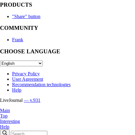
PRODUCTS
"Share" button
COMMUNITY
Frank
CHOOSE LANGUAGE
Privacy Policy
User Agreement
Recommendation technologies
Help
LiveJournal
— v.931
Main
Top
Interesting
Help