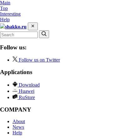
Main
Top
Interesting
Help
shakko.ru
Follow us:
Follow us on Twitter
Applications
Download
Huawei
RuStore
COMPANY
About
News
Help