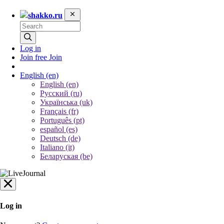
shakko.ru
Log in
Join free
Join
English
(en)
English (en)
Русский (ru)
Українська (uk)
Français (fr)
Português (pt)
español (es)
Deutsch (de)
Italiano (it)
Беларуская (be)
Log in