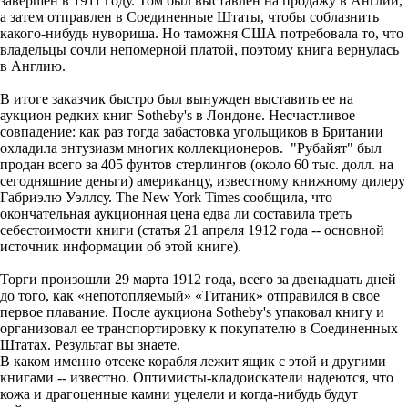
завершен в 1911 году. Том был выставлен на продажу в Англии,
а затем отправлен в Соединенные Штаты, чтобы соблазнить
какого-нибудь нувориша. Но таможня США потребовала то, что
владельцы сочли непомерной платой, поэтому книга вернулась
в Англию.
В итоге заказчик быстро был вынужден выставить ее на
аукцион редких книг Sotheby's в Лондоне. Несчастливое
совпадение: как раз тогда забастовка угольщиков в Британии
охладила энтузиазм многих коллекционеров. "Рубайят" был
продан всего за 405 фунтов стерлингов (около 60 тыс. долл. на
сегодняшние деньги) американцу, известному книжному дилеру
Габриэлю Уэллсу. The New York Times сообщила, что
окончательная аукционная цена едва ли составила треть
себестоимости книги (статья 21 апреля 1912 года -- основной
источник информации об этой книге).
Торги произошли 29 марта 1912 года, всего за двенадцать дней
до того, как «непотопляемый» «Титаник» отправился в свое
первое плавание. После аукциона Sotheby's упаковал книгу и
организовал ее транспортировку к покупателю в Соединенных
Штатах. Результат вы знаете.
В каком именно отсеке корабля лежит ящик с этой и другими
книгами -- известно. Оптимисты-кладоискатели надеются, что
кожа и драгоценные камни уцелели и когда-нибудь будут