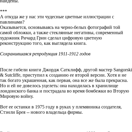
найдены.
***
А откуда же у нас эти чудесные цветные иллюстрации с
павлинами?
Оказывается, основываясь на черно-белых фотографий той
самой обложки, а также стеклянные негативы, современный
художник Ричард Грин сделал цифровую цветную
реконструкцию того, как выглядела книга.
Сохранившаяся репродукция 1911-1912 годов
После гибели книги Джордж Сатклифф, другой мастер Sangorski
& Sutcliffe, приступил к созданию ее второй версии. Хотя и не
так богато украшенная, как первая, она все же была прекрасна.
Но и ей не довелось уцелеть: она находилась в хранилище
лондонского банка и пострадала во время бомбежки во Вторую
Мировую войну.
Вот ее останки в 1975 году в руках у племянника создателя,
Стэнли Брея -- нового владельца фирмы.