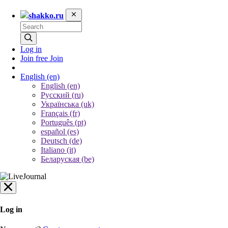
shakko.ru
Log in
Join free
Join
English
(en)
English (en)
Русский (ru)
Українська (uk)
Français (fr)
Português (pt)
español (es)
Deutsch (de)
Italiano (it)
Беларуская (be)
Log in