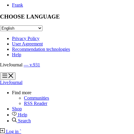
Frank
CHOOSE LANGUAGE
Privacy Policy
User Agreement
Recommendation technologies
Help
LiveJournal
— v.931
?
?
LiveJournal
Find more
Communities
RSS Reader
Shop
Help
Search
Log in
`