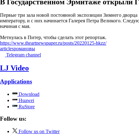
В Государственном Эрмитаже открыли Г
Первые три зала новой постоянной экспозиции Зимнего дворца
императору, и с них начинается Галерея Петра Великого. Cледу
начиная с мая.
Метнулась в Питер, чтобы сделать этот репортаж.
https://www.theartnewspaper.ru/posts/20220125-hkzz/
articles
романовы
Telegram channel
LJ Video
Applications
Download
Huawei
RuStore
Follow us:
Follow us on Twitter