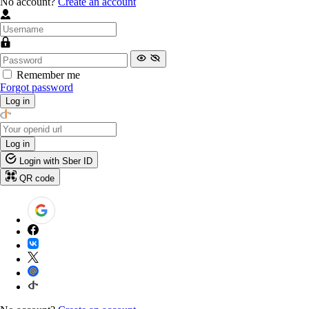
No account?
Create an account
Remember me
Forgot password
Log in
Log in
Login with Sber ID
QR code