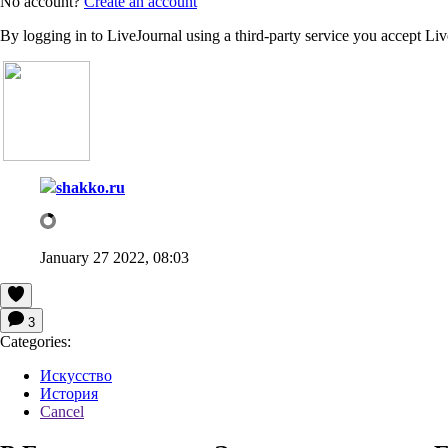
No account?
Create an account
By logging in to LiveJournal using a third-party service you accept Li
shakko.ru
January 27 2022, 08:03
3
Categories:
Искусство
История
Cancel