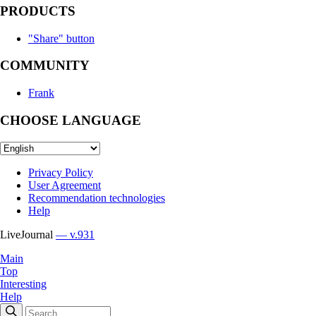
PRODUCTS
"Share" button
COMMUNITY
Frank
CHOOSE LANGUAGE
Privacy Policy
User Agreement
Recommendation technologies
Help
LiveJournal
— v.931
Main
Top
Interesting
Help