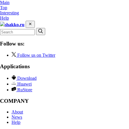
Main
Top
Interesting
Help
shakko.ru
Follow us:
Follow us on Twitter
Applications
Download
Huawei
RuStore
COMPANY
About
News
Help