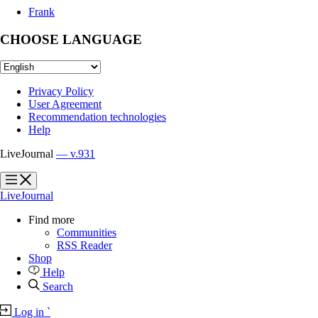
Frank
CHOOSE LANGUAGE
Privacy Policy
User Agreement
Recommendation technologies
Help
LiveJournal
— v.931
?
?
LiveJournal
Find more
Communities
RSS Reader
Shop
Help
Search
Log in
`