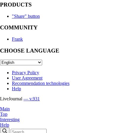
PRODUCTS
"Share" button
COMMUNITY
Frank
CHOOSE LANGUAGE
Privacy Policy
User Agreement
Recommendation technologies
Help
LiveJournal
— v.931
Main
Top
Interesting
Help