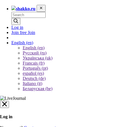
shakko.ru
Log in
Join free
Join
English
(en)
English (en)
Русский (ru)
Українська (uk)
Français (fr)
Português (pt)
español (es)
Deutsch (de)
Italiano (it)
Беларуская (be)
Log in