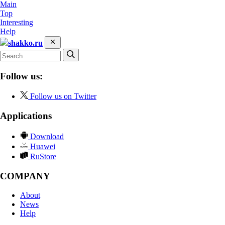
Main
Top
Interesting
Help
shakko.ru
Follow us:
Follow us on Twitter
Applications
Download
Huawei
RuStore
COMPANY
About
News
Help