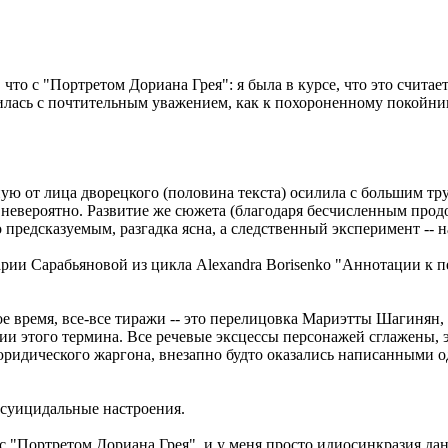
то с "Портретом Дориана Грея": я была в курсе, что это считае
силась с почтительным уважением, как к похороненному покойни
ую от лица дворецкого (половина текста) осилила с большим тру
 невероятно. Развитие же сюжета (благодаря бесчисленным продо
предсказуемым, разгадка ясна, а следственный эксперимент -- н
рии Сарабьяновой из цикла Alexandra Borisenko "Аннотации к 
кое время, все-все тиражи -- это перелицовка Мариэтты Шагинян
нии этого термина. Все речевые эксцессы персонажей сглажены, 
юридического жаргона, внезапно будто оказались написанными о
 суицидальные настроения.
о с "Портретом Дориана Грея", и у меня просто идиосинкразия да