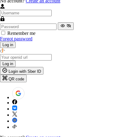
No account?
Create an account
Remember me
Forgot password
Log in
Log in
Login with Sber ID
QR code