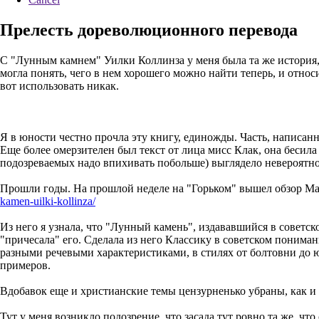
Прелесть дореволюционного перевода
С "Лунным камнем" Уилки Коллинза у меня была та же история, ч
могла понять, чего в нем хорошего можно найти теперь, и отно
вот использовать никак.
Я в юности честно прочла эту книгу, единожды. Часть, написанн
Еще более омерзителен был текст от лица мисс Клак, она бесила
подозреваемых надо впихивать побольше) выглядело невероятно 
Прошли годы. На прошлой неделе на "Горьком" вышел обзор Ма
kamen-uilki-kollinza/
Из него я узнала, что "Лунный камень", издававшийся в советс
"причесала" его. Сделала из него Классику в советском понима
разными речевыми характеристиками, в стилях от болтовни до 
примеров.
Вдобавок еще и христианские темы цензурненько убраны, как и
Тут у меня возникло подозрение, что засада тут ровно та же, чт