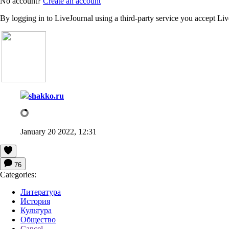
No account?
Create an account
By logging in to LiveJournal using a third-party service you accept Li
shakko.ru
January 20 2022, 12:31
76
Categories:
Литература
История
Культура
Общество
Cancel