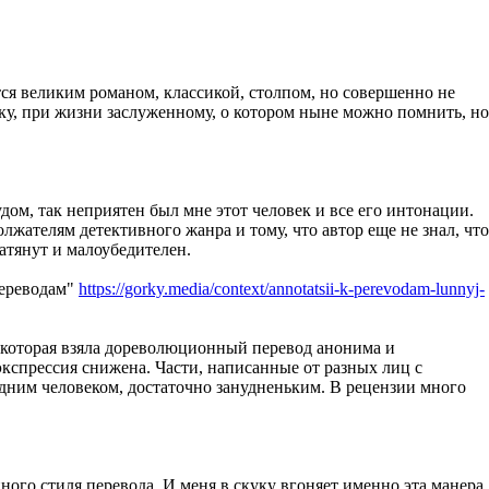
тся великим романом, классикой, столпом, но совершенно не
ку, при жизни заслуженному, о котором ныне можно помнить, но
дом, так неприятен был мне этот человек и все его интонации.
лжателям детективного жанра и тому, что автор еще не знал, что
атянут и малоубедителен.
переводам"
https://gorky.media/context/annotatsii-k-perevodam-lunnyj-
, которая взяла дореволюционный перевод анонима и
экспрессия снижена. Части, написанные от разных лиц с
дним человеком, достаточно занудненьким. В рецензии много
нного стиля перевода. И меня в скуку вгоняет именно эта манера,