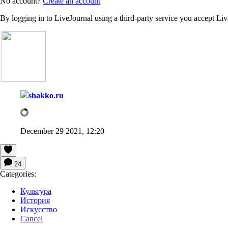
No account?
Create an account
By logging in to LiveJournal using a third-party service you accept Li
shakko.ru
December 29 2021, 12:20
24
Categories:
Культура
История
Искусство
Cancel