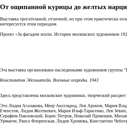
От ощипанной курицы до желтых нарцис
Выставка трогательной, отличной, но при этом практически поз
интересуется этим периодом.
Проект «За фасадом эпохи. Истории московских художников 1920-
Эта выставка организована наследниками художников группы "Пл
Константин Эдельштейн. Военные огороды. 1943
Здесь представлены московские художники, творческий расцвет 
Это Лидия Агалакова, Меер Аксельрод, Лев Аронов, Мария Вла
Ечеистов, Лидия Жолткевич, Мария Ильф-Тарасенко, Лев Зевин
Серафим Павловский, Борис Петров, Николай Прокошев, Михаи
Урманче, Раиса Флоренская, Лидия Хромова, Константин Чебота