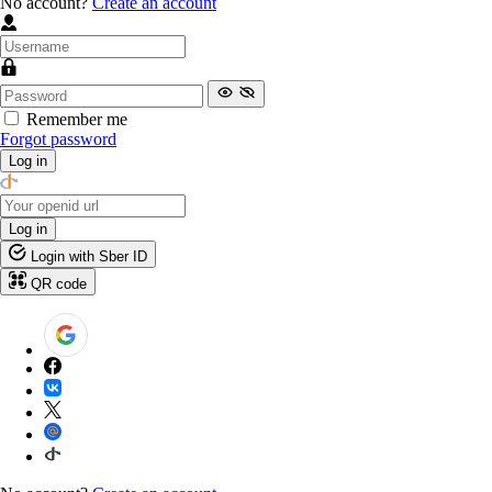
No account?
Create an account
Remember me
Forgot password
Log in
Log in
Login with Sber ID
QR code