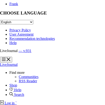
Frank
CHOOSE LANGUAGE
Privacy Policy
User Agreement
Recommendation technologies
Help
LiveJournal
— v.931
?
?
LiveJournal
Find more
Communities
RSS Reader
Shop
Help
Search
Log in
`