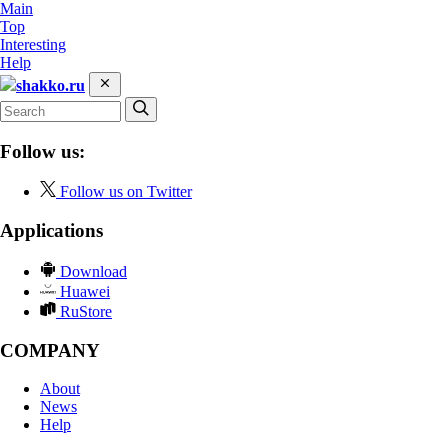
Main
Top
Interesting
Help
shakko.ru
Follow us:
Follow us on Twitter
Applications
Download
Huawei
RuStore
COMPANY
About
News
Help