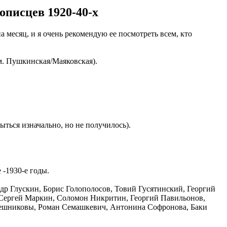
писцев 1920-40-х
 месяц, и я очень рекомендую ее посмотреть всем, кто
(м. Пушкинская/Маяковская).
ться изначально, но не получилось).
 -1930-е годы.
р Глускин, Борис Голополосов, Товий Гусятинский, Георгий
, Сергей Маркин, Соломон Никритин, Георгий Павильонов,
вешниковы, Роман Семашкевич, Антонина Софронова, Баки