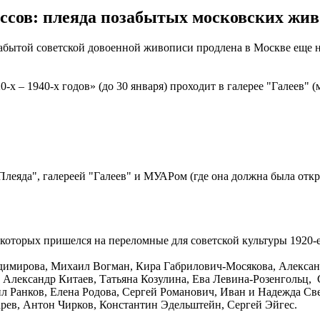
сов: плеяда позабытых московских живо
абытой советской довоенной живописи продлена в Москве еще на
х – 1940-х годов» (до 30 января) проходит в галерее "Галеев" 
еяда", галереей "Галеев" и МУАРом (где она должна была откры
которых пришелся на переломные для советской культуры 1920-е
димирова, Михаил Вогман, Кира Габрилович-Мосякова, Александ
, Александр Китаев, Татьяна Козулина, Ева Левина-Розенгольц
л Ранков, Елена Родова, Сергей Романович, Иван и Надежда С
рев, Антон Чирков, Константин Эдельштейн, Сергей Эйгес.