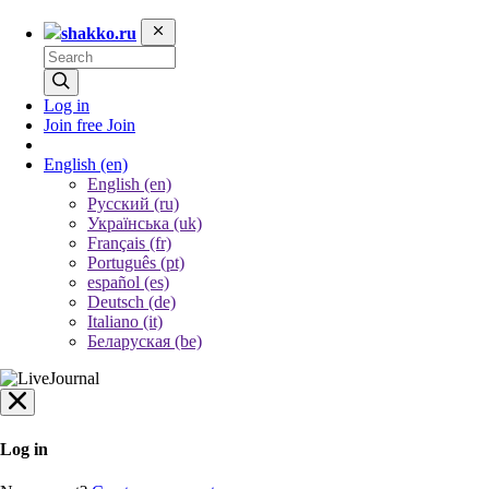
shakko.ru
Log in
Join free
Join
English
(en)
English (en)
Русский (ru)
Українська (uk)
Français (fr)
Português (pt)
español (es)
Deutsch (de)
Italiano (it)
Беларуская (be)
Log in