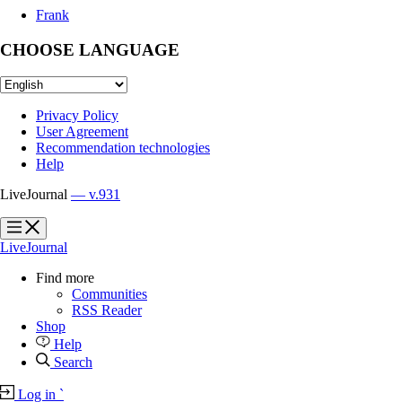
Frank
CHOOSE LANGUAGE
Privacy Policy
User Agreement
Recommendation technologies
Help
LiveJournal
— v.931
?
?
LiveJournal
Find more
Communities
RSS Reader
Shop
Help
Search
Log in
`