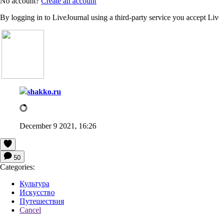
No account?
Create an account
By logging in to LiveJournal using a third-party service you accept Li
shakko.ru
December 9 2021, 16:26
50
Categories:
Культура
Искусство
Путешествия
Cancel