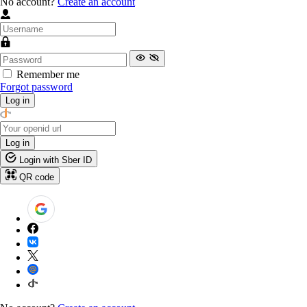
No account?
Create an account
Remember me
Forgot password
Log in
Log in
Login with Sber ID
QR code