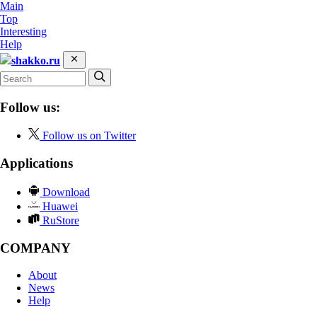
Main
Top
Interesting
Help
shakko.ru
Follow us:
Follow us on Twitter
Applications
Download
Huawei
RuStore
COMPANY
About
News
Help