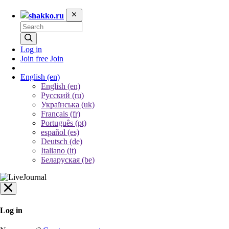
shakko.ru
Log in
Join free
Join
English
(en)
English (en)
Русский (ru)
Українська (uk)
Français (fr)
Português (pt)
español (es)
Deutsch (de)
Italiano (it)
Беларуская (be)
Log in