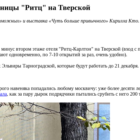
иницы "Ритц" на Тверской
зможных» и выставка «Чуть больше привычного» Кирилла Кто.
минус втором этаже отеля "Ритц-Карлтон" на Тверской (вход с пр
ают одновременно, по 7-10 открытий за раз, очень удобно).
x Эльвиры Тарноградской, которые будут работать до 21 декабря.
ого навеняка попадались любому москвичу: уже более десяти ле
сала
, как за пару дырок подрядчики пытались срубить с него 200 