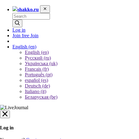
shakko.ru
Log in
Join free
Join
English
(en)
English (en)
Русский (ru)
Українська (uk)
Français (fr)
Português (pt)
español (es)
Deutsch (de)
Italiano (it)
Беларуская (be)
Log in