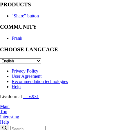
PRODUCTS
"Share" button
COMMUNITY
Frank
CHOOSE LANGUAGE
Privacy Policy
User Agreement
Recommendation technologies
Help
LiveJournal
— v.931
Main
Top
Interesting
Help