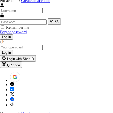
No account?
Create an account
Remember me
Forgot password
Log in
Log in
Login with Sber ID
QR code