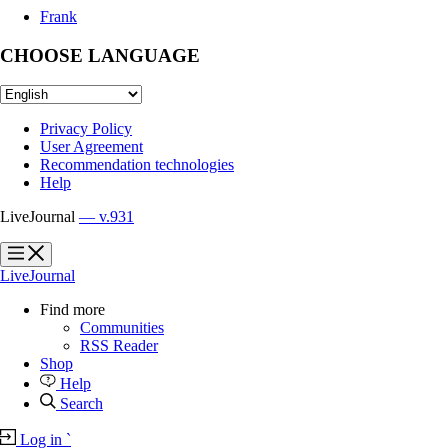
Frank
CHOOSE LANGUAGE
Privacy Policy
User Agreement
Recommendation technologies
Help
LiveJournal
— v.931
?
?
LiveJournal
Find more
Communities
RSS Reader
Shop
Help
Search
Log in
`