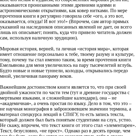
оказываются пронизанными этими древними идеями и
астрономическими открытиями, как ковер нитками. По мере
прочтения книги я регулярно говорила себе «ого, а это вот,
оказывается, откуда! И вот это!» (Впрочем, сам автор прямых
указаний на наследников описанных явлений не дает, он всего
лишь их описывает; понять, куда что привело читатель должен
сам, используя наличную эрудицию).
Мировая история, верней, та личная «история мира», которая
имеет отношение персонально к тебе, твоему разуму и культуре,
тому, почему ты стал именно таким, за время прочтения книги
Емельянова для меня увеличилось на пару тысячелетий вглубь.
Будто новые и новые туннели, колодцы, открывались передо
мной, увеличивая панораму веков.
Важнейшим достоинством книги является то, что при своей
двойной ужасности по части тем (тут и древние государства с
мертвыми языками, и сложнейшие календари), она – не
«академичная», а очень простая по языку. Дело в том, что это –
не научная монография в забронзовевшем значении термина, а
материал спецкурса лекций в СПбГУ, то есть запись текста,
который должен был быть понятым студентами на слух, устно.
Не скажу, впрочем, что текст книги от этого стал «элементарен».
Текст, безусловно, «не прост». Однако раз в десять проще, чем