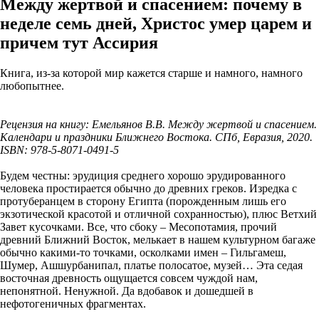
Между жертвой и спасением: почему в
неделе семь дней, Христос умер царем и
причем тут Ассирия
Книга, из-за которой мир кажется старше и намного, намного
любопытнее.
Рецензия на книгу: Емельянов В.В. Между жертвой и спасением.
Календари и праздники Ближнего Востока. СПб, Евразия, 2020.
ISBN: 978-5-8071-0491-5
Будем честны: эрудиция среднего хорошо эрудированного
человека простирается обычно до древних греков. Изредка с
протуберанцем в сторону Египта (порожденным лишь его
экзотической красотой и отличной сохранностью), плюс Ветхий
Завет кусочками. Все, что сбоку – Месопотамия, прочий
древний Ближний Восток, мелькает в нашем культурном багаже
обычно какими-то точками, осколками имен – Гильгамеш,
Шумер, Ашшурбанипал, платье полосатое, музей… Эта седая
восточная древность ощущается совсем чуждой нам,
непонятной. Ненужной. Да вдобавок и дошедшей в
нефотогеничных фрагментах.