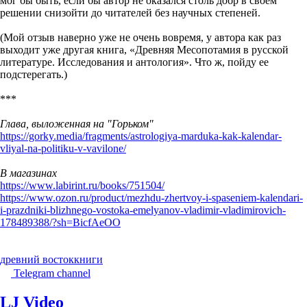
мог бы быть, если бы автор не оказался столь добр в своем
решении снизойти до читателей без научных степеней.
(Мой отзыв наверно уже не очень вовремя, у автора как раз
выходит уже другая книга, «Древняя Месопотамия в русской
литературе. Исследования и антология». Что ж, пойду ее
подстерегать.)
***
Глава, выложенная на "Горьком"
https://gorky.media/fragments/astrologiya-marduka-kak-kalendar-
vliyal-na-politiku-v-vavilone/
В магазинах
https://www.labirint.ru/books/751504/
https://www.ozon.ru/product/mezhdu-zhertvoy-i-spaseniem-kalendari-
i-prazdniki-blizhnego-vostoka-emelyanov-vladimir-vladimirovich-
178489388/?sh=BicfAeOO
древний восток
книги
Telegram channel
LJ Video