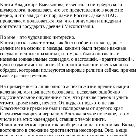
Книга Владимира Емельянова, известного петербургского
шумеролога, показывает, что это представление в корне не
верно, и что мы до сих пор, даже в России, даже в ЦАО,
продолжаем пользоваться тем, что придумали и внедрили
обитатели государств древней Месопотамии.
По мне – это чудовищно интересно.
Книга рассказывает о том, как был изобретен календарь, с
делением на сезоны и месяцы, какими были первые важные
государственные праздники, о том, как были опознаны и
названы зодиакальные созвездия, о настоящей, «практической»,
цели создания астрологии. И о происхождении очень многих
обрядов, которыми пользуются мировые религии сейчас, причем
самые разные течения.
На примере всего лишь одного аспекта жизни древних наций –
календаря, мы начинаем осознавать, насколько ошибочно
подсознательное ощущение о том, что раньше греков и учить
что-то, кроме имен, нечего. Отнюдь, отнюдь это не так.
Классические греки не были изолированы от другого края
Средиземноморья и черпали у Востока всякое полезное, в том
числе и из этих календарей, ставших темой книги.
Эллинистические греки так вообще жили на этих землях. Вклад
восточного в сложение христианства неоспорим. Оно, а еще
конечно ислам и иудаизм, из современных мировых религий,