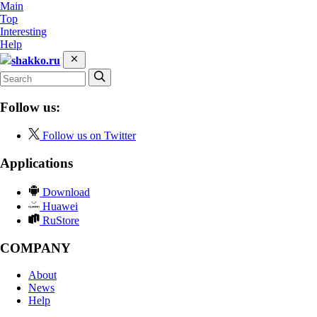
Main
Top
Interesting
Help
shakko.ru
Follow us:
Follow us on Twitter
Applications
Download
Huawei
RuStore
COMPANY
About
News
Help