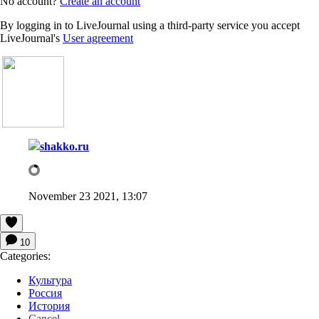
No account?
Create an account
By logging in to LiveJournal using a third-party service you accept
LiveJournal's
User agreement
shakko.ru
November 23 2021, 13:07
10
Categories:
Культура
Россия
История
Cancel