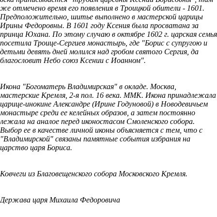
же отмечено время его появления в Троицкой обители - 1601.
Предположительно, шитье выполнено в мастерской царицы
Ирины Федоровны. В 1601 году Ксения была просватана за
принца Юхана. По этому случаю в октябре 1602 г. царская семья
посетила Троице-Сергиев монастырь, где "Борис с супругою и
детьми девять дней молился над гробом святого Сергия, да
благословит Небо союз Ксении с Иоанном".
Икона "Богоматерь Владимирская" в окладе. Москва,
мастерские Кремля, 2-я пол. 16 века. ММК. Икона принадлежала
царице-инокине Александре (Ирине Годуновой) в Новодевичьем
монастыре среди ее келейных образов, а затем постоянно
лежала на аналое перед иконостасом Смоленского собора.
Выбор ее в качестве личной иконы объясняется с тем, что с
"Владимирской" связаны памятные события избрания на
царство царя Бориса.
Ковчеги из Благовещенского собора Московского Кремля.
Держава царя Михаила Федоровича