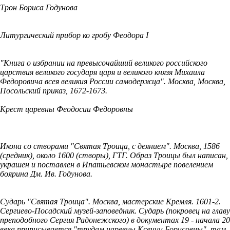
Трон Бориса Годунова
Литургический прибор ко гробу Феодора I
"Книга о избрании на превысочайший великого российского
царствия великого государя царя и великого князя Михаила
Федоровича всея великия России самодержца". Москва, Москва,
Посольский приказ, 1672-1673.
Крест царевны Феодосии Федоровны
Икона со створами "Святая Троица, с деянием". Москва, 1586
(средник), около 1600 (створы), ГТГ. Образ Троицы был написан,
украшен и поставлен в Ипатьевском монастыре повелением
боярина Дм. Ив. Годунова.
Сударь "Святая Троица". Москва, мастерские Кремля. 1601-2.
Сергиево-Посадский музей-заповедник. Сударь (покровец на главу
преподобного Сергия Радонежского) в документах 19 - начала 20
века приписывается "трудам царевны Ксении Борисовны", там