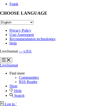
Frank
CHOOSE LANGUAGE
Privacy Policy
User Agreement
Recommendation technologies
Help
LiveJournal
— v.931
?
?
LiveJournal
Find more
Communities
RSS Reader
Shop
Help
Search
Log in
`