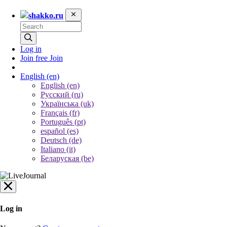
shakko.ru
Log in
Join free
Join
English
(en)
English (en)
Русский (ru)
Українська (uk)
Français (fr)
Português (pt)
español (es)
Deutsch (de)
Italiano (it)
Беларуская (be)
Log in