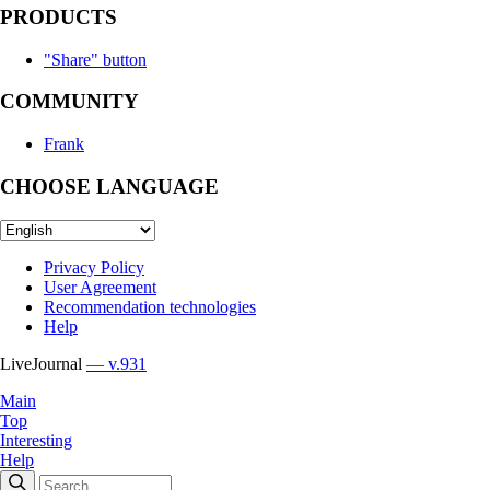
PRODUCTS
"Share" button
COMMUNITY
Frank
CHOOSE LANGUAGE
Privacy Policy
User Agreement
Recommendation technologies
Help
LiveJournal
— v.931
Main
Top
Interesting
Help