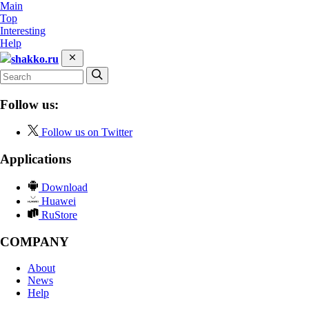
Main
Top
Interesting
Help
shakko.ru
Follow us:
Follow us on Twitter
Applications
Download
Huawei
RuStore
COMPANY
About
News
Help