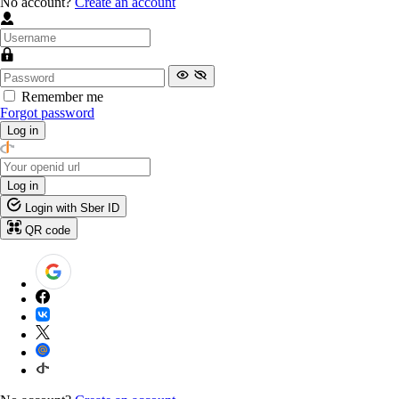
No account?
Create an account
Remember me
Forgot password
Log in
Log in
Login with Sber ID
QR code