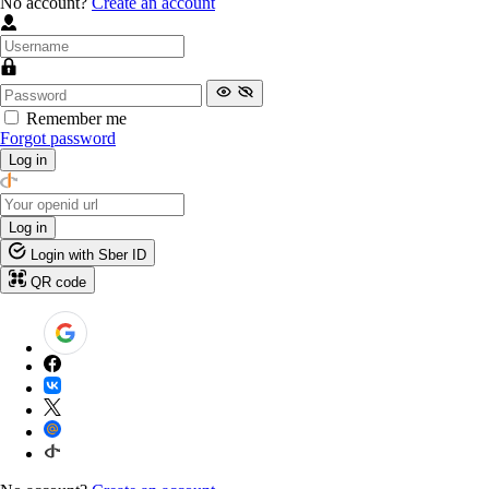
No account?
Create an account
Remember me
Forgot password
Log in
Log in
Login with Sber ID
QR code