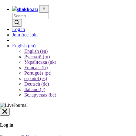
shakko.ru
Log in
Join free
Join
English
(en)
English (en)
Русский (ru)
Українська (uk)
Français (fr)
Português (pt)
español (es)
Deutsch (de)
Italiano (it)
Беларуская (be)
Log in