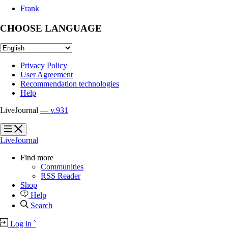
Frank
CHOOSE LANGUAGE
Privacy Policy
User Agreement
Recommendation technologies
Help
LiveJournal
— v.931
?
?
LiveJournal
Find more
Communities
RSS Reader
Shop
Help
Search
Log in
`