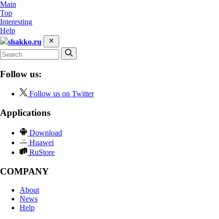
Main
Top
Interesting
Help
shakko.ru
Follow us:
Follow us on Twitter
Applications
Download
Huawei
RuStore
COMPANY
About
News
Help