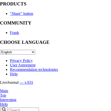
PRODUCTS
"Share" button
COMMUNITY
Frank
CHOOSE LANGUAGE
Privacy Policy
User Agreement
Recommendation technologies
Help
LiveJournal
— v.931
Main
Top
Interesting
Help