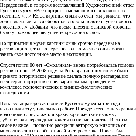
Нерадовский, в то время возглавлявший Художественный отдел
Русского музея: «Все портреты смолянок висели в одной из
гостиных <…> Когда картины сняли со стен, мы увидели, что
холст влажный, а вся оборотная сторона полотен густо покрыта
плесенью…». Добавим, что кроме плесени с лицевой стороны
было угрожающее шелушение красочного слоя.
По прибытии в музей картины были срочно переданы на
реставрацию и, только через несколько месяцев они смогли
занять своё постоянное место в экспозиции.
Спустя почти 80 лет «Смолянкам» вновь потребовалась помощь
реставраторов. В 2008 году на Реставрационном совете было
принято историческое решение сделать полную реставрацию
всей серии портретов с предварительным проведением
комплекса технологических и химико-биологических
исследований.
Пять реставраторов живописи Русского музея за три года
выполнили эту уникальную работу. Прежде всего, они укрепили
красочный слой, уложили кракелюр и жесткие изломы,
дублировали переводные холсты на новые полотна. И, затем,
самое важное, - послойно раскрыли авторскую живопись от
многочисленных слоёв записей и старого лака. Проект был