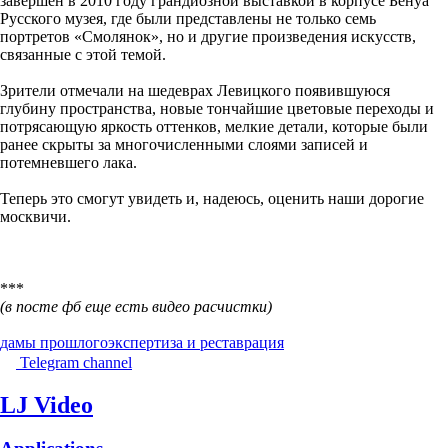
завершен в 2010 году грандиозной выставкой в корпусе Бенуа
Русского музея, где были представлены не только семь
портретов «Смолянок», но и другие произведения искусств,
связанные с этой темой.
Зрители отмечали на шедеврах Левицкого появившуюся
глубину пространства, новые тончайшие цветовые переходы и
потрясающую яркость оттенков, мелкие детали, которые были
ранее скрыты за многочисленными слоями записей и
потемневшего лака.
Теперь это смогут увидеть и, надеюсь, оценить наши дорогие
москвичи.
***
(в посте фб еще есть видео расчистки)
дамы прошлого
экспертиза и реставрация
Telegram channel
LJ Video