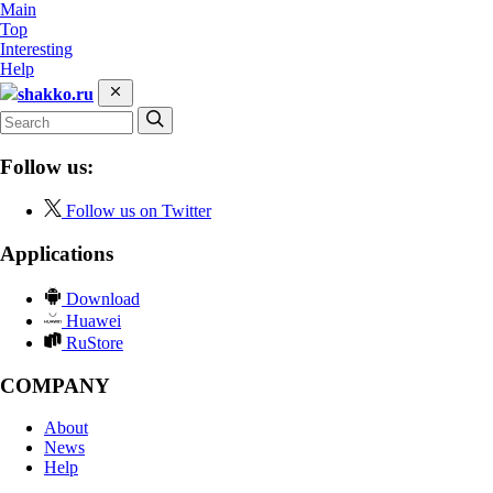
Main
Top
Interesting
Help
shakko.ru
Follow us:
Follow us on Twitter
Applications
Download
Huawei
RuStore
COMPANY
About
News
Help