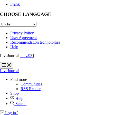
Frank
CHOOSE LANGUAGE
Privacy Policy
User Agreement
Recommendation technologies
Help
LiveJournal
— v.931
?
?
LiveJournal
Find more
Communities
RSS Reader
Shop
Help
Search
Log in
`