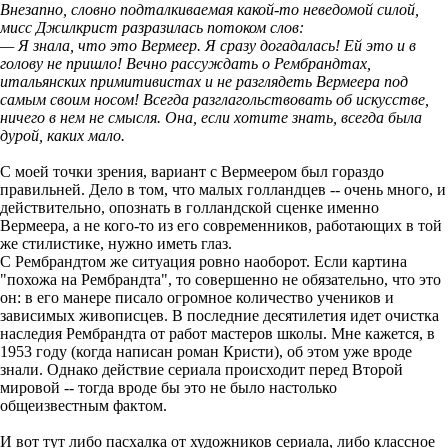
Внезапно, словно подталкиваемая какой-то неведомой силой,
мисс Джилкрист разразилась потоком слов:
— Я знала, что это Вермеер. Я сразу догадалась! Ей это и в
голову не пришло! Вечно рассуждать о Рембрандтах,
итальянских примитивистах и не разглядеть Вермеера под
самым своим носом! Всегда разглагольствовать об искусстве,
ничего в нем не смысля. Она, если хотите знать, всегда была
дурой, каких мало.
С моей точки зрения, вариант с Вермеером был гораздо
правильней. Дело в том, что малых голландцев -- очень много, и
действительно, опознать в голландской сценке именно
Вермеера, а не кого-то из его современников, работающих в той
же стилистике, нужно иметь глаз.
С Рембрандтом же ситуация ровно наоборот. Если картина
"похожа на Рембрандта", то совершенно не обязательно, что это
он: в его манере писало огромное количество учеников и
зависимых живописцев. В последние десятилетия идет очистка
наследия Рембрандта от работ мастеров школы. Мне кажется, в
1953 году (когда написан роман Кристи), об этом уже вроде
знали. Однако действие сериала происходит перед Второй
мировой -- тогда вроде бы это не было настолько
общеизвестным фактом.
И вот тут либо пасхалка от художников сериала, либо классное