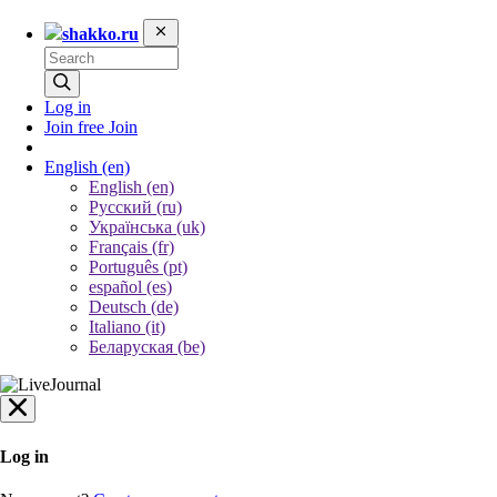
shakko.ru
Log in
Join free
Join
English
(en)
English (en)
Русский (ru)
Українська (uk)
Français (fr)
Português (pt)
español (es)
Deutsch (de)
Italiano (it)
Беларуская (be)
Log in