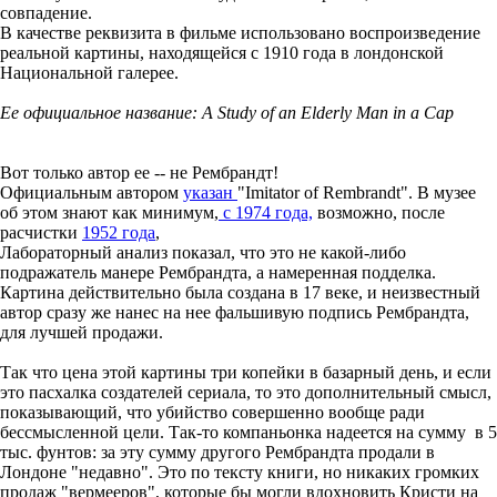
совпадение.
В качестве реквизита в фильме использовано воспроизведение
реальной картины, находящейся с 1910 года в лондонской
Национальной галерее.
Ее официальное название: A Study of an Elderly Man in a Cap
Вот только автор ее -- не Рембрандт!
Официальным автором
указан
"Imitator of Rembrandt". В музее
об этом знают как минимум,
с 1974 года,
возможно, после
расчистки
1952 года
,
Лабораторный анализ показал, что это не какой-либо
подражатель манере Рембрандта, а намеренная подделка.
Картина действительно была создана в 17 веке, и неизвестный
автор сразу же нанес на нее фальшивую подпись Рембрандта,
для лучшей продажи.
Так что цена этой картины три копейки в базарный день, и если
это пасхалка создателей сериала, то это дополнительный смысл,
показывающий, что убийство совершенно вообще ради
бессмысленной цели. Так-то компаньонка надеется на сумму в 5
тыс. фунтов: за эту сумму другого Рембрандта продали в
Лондоне "недавно". Это по тексту книги, но никаких громких
продаж "вермееров", которые бы могли вдохновить Кристи на