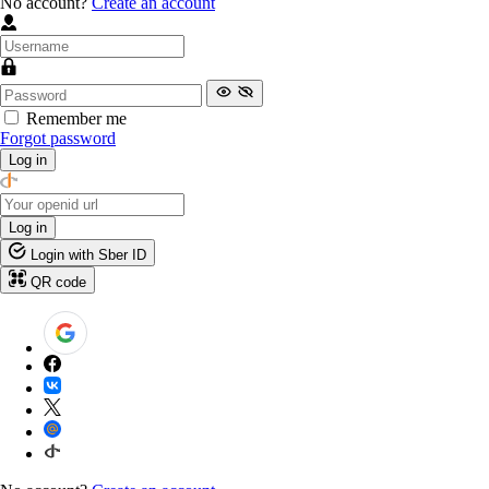
No account?
Create an account
Remember me
Forgot password
Log in
Log in
Login with Sber ID
QR code