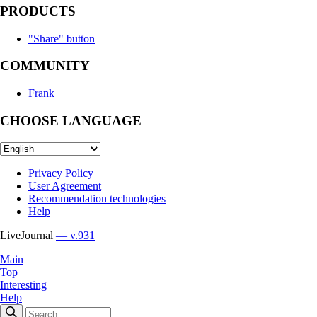
PRODUCTS
"Share" button
COMMUNITY
Frank
CHOOSE LANGUAGE
Privacy Policy
User Agreement
Recommendation technologies
Help
LiveJournal
— v.931
Main
Top
Interesting
Help