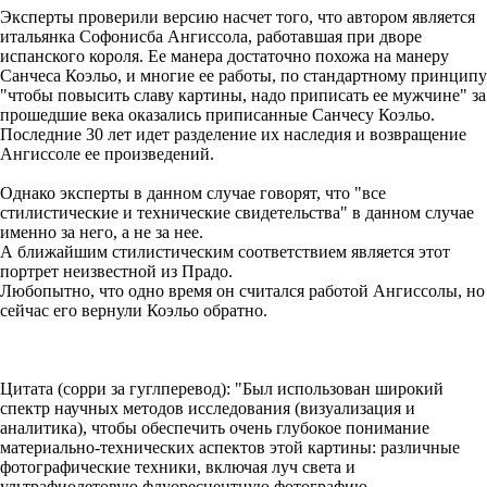
Эксперты проверили версию насчет того, что автором является
итальянка Софонисба Ангиссола, работавшая при дворе
испанского короля. Ее манера достаточно похожа на манеру
Санчеса Коэльо, и многие ее работы, по стандартному принципу
"чтобы повысить славу картины, надо приписать ее мужчине" за
прошедшие века оказались приписанные Санчесу Коэльо.
Последние 30 лет идет разделение их наследия и возвращение
Ангиссоле ее произведений.
Однако эксперты в данном случае говорят, что "все
стилистические и технические свидетельства" в данном случае
именно за него, а не за нее.
А ближайшим стилистическим соответствием является этот
портрет неизвестной из Прадо.
Любопытно, что одно время он считался работой Ангиссолы, но
сейчас его вернули Коэльо обратно.
Цитата (сорри за гуглперевод): "Был использован широкий
спектр научных методов исследования (визуализация и
аналитика), чтобы обеспечить очень глубокое понимание
материально-технических аспектов этой картины: различные
фотографические техники, включая луч света и
ультрафиолетовую флуоресцентную фотографию,