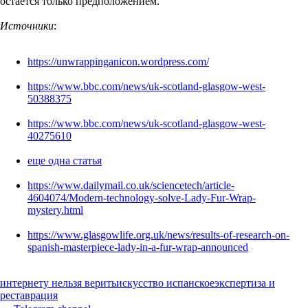
остается только предположением.
Источники
:
https://unwrappinganicon.wordpress.com/
https://www.bbc.com/news/uk-scotland-glasgow-west-
50388375
https://www.bbc.com/news/uk-scotland-glasgow-west-
40275610
еще одна статья
https://www.dailymail.co.uk/sciencetech/article-
4604074/Modern-technology-solve-Lady-Fur-Wrap-
mystery.html
https://www.glasgowlife.org.uk/news/results-of-research-on-
spanish-masterpiece-lady-in-a-fur-wrap-announced
интернету нельзя верить
искусство испанское
экспертиза и
реставрация