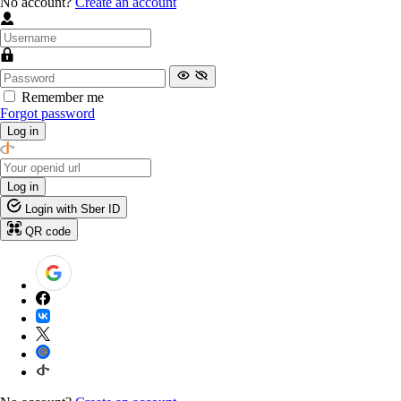
No account?
Create an account
Remember me
Forgot password
Log in
Log in
Login with Sber ID
QR code