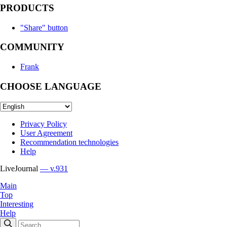
PRODUCTS
"Share" button
COMMUNITY
Frank
CHOOSE LANGUAGE
Privacy Policy
User Agreement
Recommendation technologies
Help
LiveJournal
— v.931
Main
Top
Interesting
Help