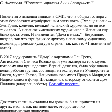
С. Ангиссола. "Портрет королевы Анны Австрийской"
После этого испанцы заявили в СМИ, что, в общем-то, пора с
этим безобразием атрибуционным завязывать. (Тут еще нюанс --
Эль Греко, конечно, великий испанский художник, но он все-
таки грек. А испанских-испанских художников в Испании еще
было достаточно. И знаменитая "Дама в мехах" - безусловно
шедевр, так что атрибуция ее другому испанскому художнику
полезна для реноме культуры страны, так как это +1 знаменитый
автор).
В 2017 году сравнить "Даму" с картинами Эль Греко,
Ангиссолы и Санчеса Коэльо дали уже экспертам того музея,
которому она принадлежит. Верней даже так, была образована
целая рабочая группа, состоящая из экспертов из Университета
Глазго, музеев Глазго, Национального музея Прадо в Мадриде и
Национального фонда Шотландии, к которому относится Дом
Поллока (владелец реботы).
Вот сайт проекта.
Для этого картины-эталоны им должны были привезти из
других мест, а, как вы понимаете, это достаточно
бюрократическая процедура.