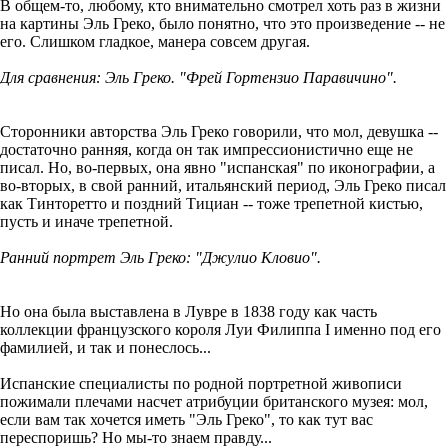
В общем-то, любому, кто внимательно смотрел хоть раз в жизни
на картины Эль Греко, было понятно, что это произведение -- не
его. Слишком гладкое, манера совсем другая.
Для сравнения: Эль Греко. "Фрей Гортензио Паравичино".
Сторонники авторства Эль Греко говорили, что мол, девушка --
достаточно ранняя, когда он так импрессионистично еще не
писал. Но, во-первых, она явно "испанская" по иконографии, а
во-вторых, в свой ранний, итальянский период, Эль Греко писал
как Тинторетто и поздний Тициан -- тоже трепетной кистью,
пусть и иначе трепетной.
Ранний портрет Эль Греко: "Джулио Кловио".
Но она была выставлена ​​в Лувре в 1838 году как часть
коллекции французского короля Луи Филиппа I именно под его
фамилией, и так и понеслось...
Испанские специалисты по родной портретной живописи
пожимали плечами насчет атрибуции британского музея: мол,
если вам так хочется иметь "Эль Греко", то как тут вас
переспоришь? Но мы-то знаем правду...