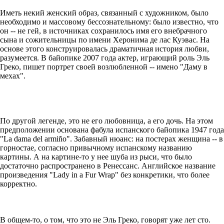
Иметь некий женский образ, связанный с художником, было
необходимо и массовому бессознательному: было известно, что
он -- не гей, в источниках сохранилось имя его внебрачного
сына и сожительницы по имени Херонима де лас Куэвас. На
основе этого конструировалась драматичная история любви,
разумеется. В байопике 2007 года актер, играющий роль Эль
Греко, пишет портрет своей возлюбленной -- имено "Даму в
мехах".
По другой легенде, это не его любовница, а его дочь. На этом
предположении основана фабула испанского байопика 1947 года
"La dama del armiño". Забавный нюанс: на постерах женщина -- в
горностае, согласно привычному испанскому названию
картины. А на картине-то у нее шуба из рыси, что было
достаточно распространено в Ренессанс. Английское название
произведения "Lady in a Fur Wrap" без конкретики, что более
корректно.
В общем-то, о том, что это не Эль Греко, говорят уже лет сто.