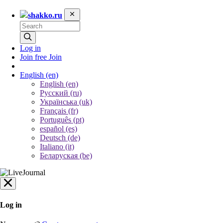
shakko.ru
Log in
Join free
Join
English
(en)
English (en)
Русский (ru)
Українська (uk)
Français (fr)
Português (pt)
español (es)
Deutsch (de)
Italiano (it)
Беларуская (be)
Log in