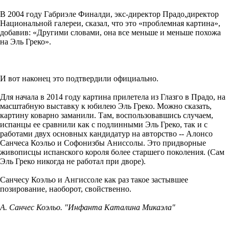
В 2004 году Габриэле Финалди, экс-директор Прадо,директор
Национальной галереи, сказал, что это «проблемная картина»,
добавив: «Другими словами, она все меньше и меньше похожа
на Эль Греко».
И вот наконец это подтвердили официально.
Для начала в 2014 году картина прилетела из Глазго в Прадо, на
масштабную выставку к юбилею Эль Греко. Можно сказать,
картину коварно заманили. Там, воспользовавшись случаем,
испанцы ее сравнили как с подлинными Эль Греко, так и с
работами двух основных кандидатур на авторство -- Алонсо
Санчеса Коэльо и Софонизбы Аниссолы. Это придворные
живописцы испанского короля более старшего поколения. (Сам
Эль Греко никогда не работал при дворе).
Санчесу Коэльо и Ангиссоле как раз такое застывшее
позирование, наоборот, свойственно.
А. Санчес Коэльо. "Инфанта Каталина Микаэла"