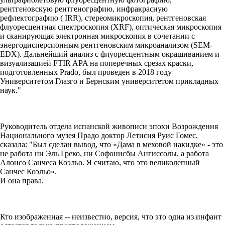
рентгеновскую рентгенографию, инфракрасную
рефлектографию ( IRR), стереомикроскопия, рентгеновская
флуоресцентная спектроскопия (XRF), оптическая микроскопия
и сканирующая электронная микроскопия в сочетании с
энергодисперсионным рентгеновским микроанализом (SEM-
EDX). Дальнейший анализ с флуоресцентным окрашиванием и
визуализацией FTIR APA на поперечных срезах краски,
подготовленных Prado, был проведен в 2018 году
Университетом Глазго и Бернским университетом прикладных
наук."
Руководитель отдела испанской живописи эпохи Возрождения
Национального музея Прадо доктор Летисия Руис Гомес,
сказала: "Был сделан вывод, что «Дама в меховой накидке» - это
не работа ни Эль Греко, ни Софонисбы Ангиссолы, а работа
Алонсо Санчеса Коэльо. Я считаю, что это великолепный
Санчес Коэльо».
И она права.
Кто изображенная -- неизвестно, версия, что это одна из инфант