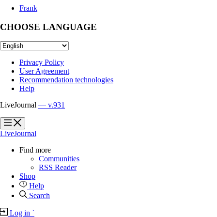
Frank
CHOOSE LANGUAGE
Privacy Policy
User Agreement
Recommendation technologies
Help
LiveJournal
— v.931
?
?
LiveJournal
Find more
Communities
RSS Reader
Shop
Help
Search
Log in
`