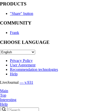
PRODUCTS
"Share" button
COMMUNITY
Frank
CHOOSE LANGUAGE
Privacy Policy
User Agreement
Recommendation technologies
Help
LiveJournal
— v.931
Main
Top
Interesting
Help