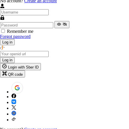
No account?
Create an account
Remember me
Forgot password
Log in
Log in
Login with Sber ID
QR code