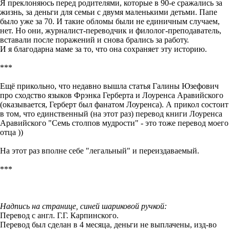
Я преклоняюсь перед родителями, которые в 90-е сражались за
жизнь, за деньги для семьи с двумя маленькими детьми. Папе
было уже за 70. И такие обломы были не единичным случаем,
нет. Но они, журналист-переводчик и филолог-преподаватель,
вставали после поражений и снова брались за работу.
И я благодарна маме за то, что она сохраняет эту историю.
***
Ещё прикольно, что недавно вышла статья Галины Юзефович
про сходство языков Фрэнка Герберта и Лоуренса Аравийского
(оказывается, Герберт был фанатом Лоуренса). А прикол состоит
в том, что единственный (на этот раз) перевод книги Лоуренса
Аравийского "Семь столпов мудрости" - это тоже перевод моего
отца ))
На этот раз вполне себе "легальный" и переиздаваемый.
***
Надпись на странице, синей шариковой ручкой:
Перевод с англ. Г.Г. Карпинского.
Перевод был сделан в 4 месяца, деньги не выплачены, изд-во