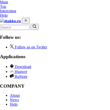
Main
Top
Interesting
Help
shakko.ru
Follow us:
Follow us on Twitter
Applications
Download
Huawei
RuStore
COMPANY
About
News
Help