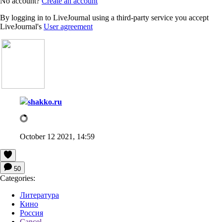
No account?
Create an account
By logging in to LiveJournal using a third-party service you accept
LiveJournal's
User agreement
shakko.ru
October 12 2021, 14:59
50
Categories:
Литература
Кино
Россия
Cancel