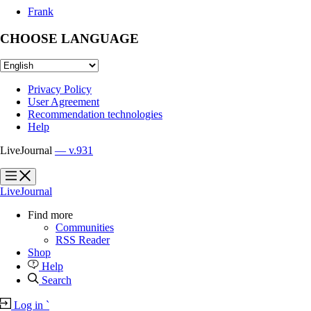
Frank
CHOOSE LANGUAGE
Privacy Policy
User Agreement
Recommendation technologies
Help
LiveJournal
— v.931
?
?
LiveJournal
Find more
Communities
RSS Reader
Shop
Help
Search
Log in
`