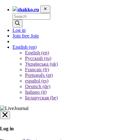
shakko.ru
Log in
Join free
Join
English
(en)
English (en)
Русский (ru)
Українська (uk)
Français (fr)
Português (pt)
español (es)
Deutsch (de)
Italiano (it)
Беларуская (be)
Log in