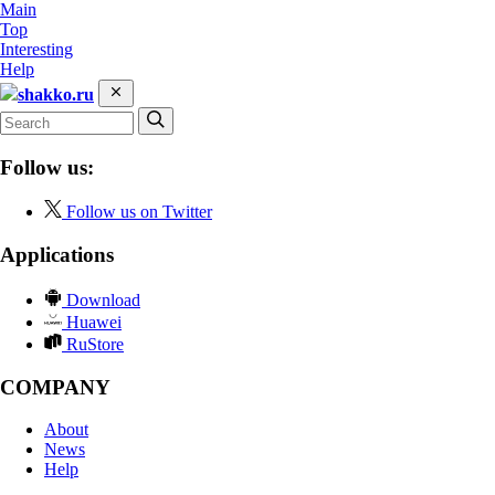
Main
Top
Interesting
Help
shakko.ru
Follow us:
Follow us on Twitter
Applications
Download
Huawei
RuStore
COMPANY
About
News
Help