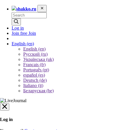
shakko.ru
Log in
Join free
Join
English
(en)
English (en)
Русский (ru)
Українська (uk)
Français (fr)
Português (pt)
español (es)
Deutsch (de)
Italiano (it)
Беларуская (be)
Log in