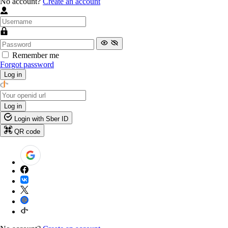
No account?
Create an account
Remember me
Forgot password
Log in
Log in
Login with Sber ID
QR code