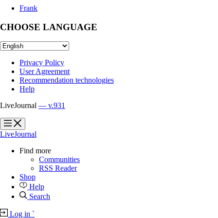
Frank
CHOOSE LANGUAGE
Privacy Policy
User Agreement
Recommendation technologies
Help
LiveJournal
— v.931
?
?
LiveJournal
Find more
Communities
RSS Reader
Shop
Help
Search
Log in
`