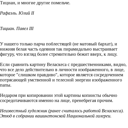
Тициан, и многие другие помельче.
Рафаэль. Юлий II
Тициан. Павел III
У нашего только парча поблестящей (не матовый бархат), и
нижняя белая часть одеяния так пирамидально выстраивает
фигуру, что взгляд более стремительно бежит вверх, к лицу.
Если сравнить картину Веласкеса с предшественниками, видно,
что все дело действительно в личности изображенного, в лице,
которое "слишком правдиво", которое является сосредочением
потрясающей умственной и телесной энергии изображенного
папы.
Недаром при копировании этой картины копиисты обычно
сосредотачиваются именно на лице, пренебрегая прочим.
Неизвестный художник (ранее считалось работой Веласкеса).
Этюд в собрании вашингтонской Национальной галереи.