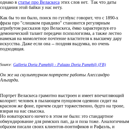
однако в
статье про Веласкеса
этих слов нет. Так что даты
создания этой байки у нас нету.
Как бы то ни было, поиск по гуглбукс говорит, что с 1890-х
фраза про "слишком правдиво" становится регулярным
атрибутом рассказов про Веласкеса, ёмко характеризуя его
демонический талант передачи психологизма, а также лестно
намекая на мимолетное почтение властителя к высшему дару
искусства. Даже если она -- поздняя выдумка, но очень
подходящая.
Source:
Galleria Doria Pamphilj - Palazzo Doria Pamphilj (FB)
Он же на скульптурном портрете работы Алессандро
Альгарди.
Портрет Веласкеса грамотно выстроен и имеет впечатляющий
колорит: человек в пылающем пунцовом одеянии сидит на
красном же фоне, причем сидит торжественно, будто на троне,
взирая на нас свысока.
Но новаторского ничего в этом не было: это стандартное
обмундирование для римских пап, да и поза тоже. Аналогичным
образом писали своих клиентов-понтификов и Рафаэль, и