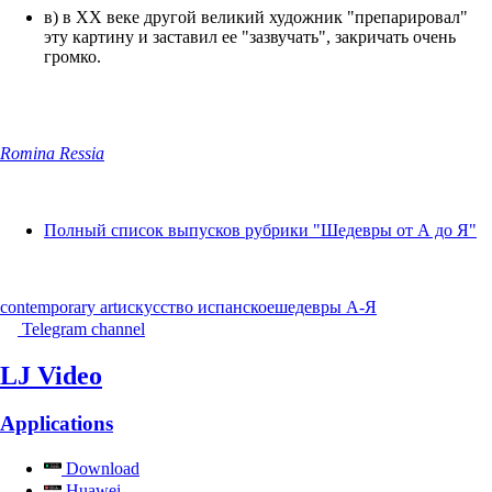
в) в ХХ веке другой великий художник "препарировал"
эту картину и заставил ее "зазвучать", закричать очень
громко.
Romina Ressia
Полный список выпусков рубрики "Шедевры от А до Я"
contemporary art
искусство испанское
шедевры А-Я
Telegram channel
LJ Video
Applications
Download
Huawei