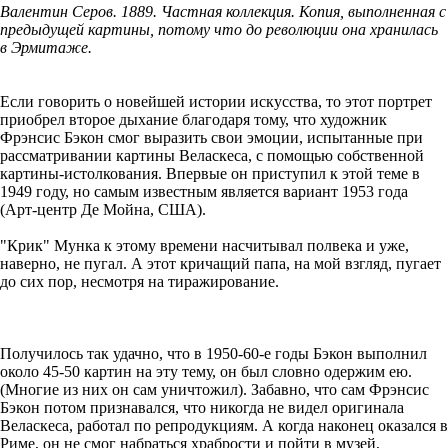
Валентин Серов. 1889. Частная коллекция. Копия, выполненная с
предыдущей картины, потому что до революции она хранилась
в Эрмитаже.
Если говорить о новейшей истории искусства, то этот портрет
приобрел второе дыхание благодаря тому, что художник
Фрэнсис Бэкон смог выразить свои эмоции, испытанные при
рассматривании картины Веласкеса, с помощью собственной
картины-истолкования. Впервые он приступил к этой теме в
1949 году, но самым известным является вариант 1953 года
(Арт-центр Де Мойна, США).
"Крик" Мунка к этому времени насчитывал полвека и уже,
наверно, не пугал. А этот кричащий папа, на мой взгляд, пугает
до сих пор, несмотря на тиражирование.
Получилось так удачно, что в 1950-60-е годы Бэкон выполнил
около 45-50 картин на эту тему, он был словно одержим ею.
(Многие из них он сам уничтожил). Забавно, что сам Фрэнсис
Бэкон потом признавался, что никогда не видел оригинала
Веласкеса, работал по репродукциям. А когда наконец оказался в
Риме, он не смог набраться храбрости и пойти в музей,