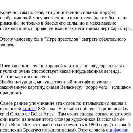
Конечно, сам по себе, это убийственно сильный портрет,
изображающий могущественного властителя (каким был папа
римский) не только в блеске его силы, но и максимально
психологично, с проявлениями всех негативных черт характера.
Этому человеку бы в "Игре престолов" сыграть обаятельного
злодея.
Превращению "очень хорошей картины" в "шедевр" в глазах
публики очень способствует какая-нибудь звонкая легенда.
У этой картины она есть.
Якобы натурщик, могущественный понтифик, увидав
законченную картину, сказал Веласкесу: "troppo vero!" (слишком
правдиво).
Самое раннее упоминание этих слов по-итальянски я нашла в
испанской
книге
1886 года "El retrato: conferencias pronunciadas
en el Círculo de Bellas Artes". Там стоит сноска, согласно которой
они взяты из знаменитого словаря художников Diccionario de
Ceán Bermúdez, который начали печатать в 1800 году (это такой
испанский Брокгауз по живописцам). Этот словарь
оцифрован
,