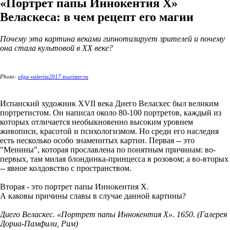
«Портрет папы Иннокентия Х»
Веласкеса: в чем рецепт его магии
Почему эта картина веками гипнотизирует зрителей и почему
она стала культовой в ХХ веке?
Photo:
olga-valeriia2017.tourister.ru
Испанский художник XVII века Диего Веласкес был великим
портретистом. Он написал около 80-100 портретов, каждый из
которых отличается необыкновенно высоким уровнем
живописи, красотой и психологизмом. Но среди его наследия
есть несколько особо знаменитых картин. Первая -- это
"Менины", которая прославлена по понятным причинам: во-
первых, там милая блондинка-принцесса в розовом; а во-вторых
-- явное колдовство с пространством.
Вторая - это портрет папы Иннокентия Х.
А каковы причины славы в случае данной картины?
Диего Веласкес. «Портрет папы Иннокентия Х». 1650. (Галерея
Дориа-Памфили, Рим)