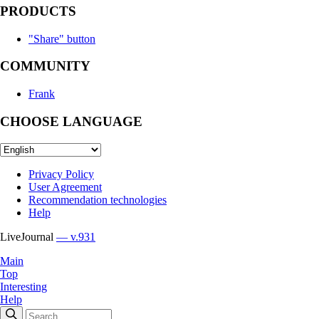
PRODUCTS
"Share" button
COMMUNITY
Frank
CHOOSE LANGUAGE
Privacy Policy
User Agreement
Recommendation technologies
Help
LiveJournal
— v.931
Main
Top
Interesting
Help