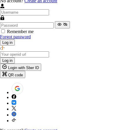
No account?
Create an account
Remember me
Forgot password
Log in
Log in
Login with Sber ID
QR code