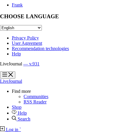
Frank
CHOOSE LANGUAGE
Privacy Policy
User Agreement
Recommendation technologies
Help
LiveJournal
— v.931
?
?
LiveJournal
Find more
Communities
RSS Reader
Shop
Help
Search
Log in
`