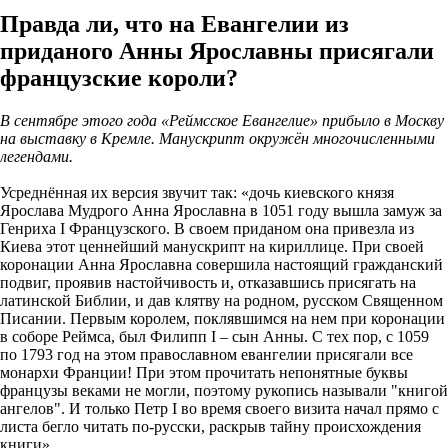
Правда ли, что на Евангелии из
приданого Анны Ярославны присягали
французские короли?
В сентябре этого года «Реймсское Евангелие» прибыло в Москву
на выставку в Кремле. Манускрипт окружён многочисленными
легендами.
Усреднённая их версия звучит так: «дочь киевского князя
Ярослава Мудрого Анна Ярославна в 1051 году вышла замуж за
Генриха I Французского. В своем приданом она привезла из
Киева этот ценнейший манускрипт на кириллице. При своей
коронации Анна Ярославна совершила настоящий гражданский
подвиг, проявив настойчивость и, отказавшись присягать на
латинской Библии, и дав клятву на родном, русском Священном
Писании. Первым королем, поклявшимся на нем при коронации
в соборе Реймса, был Филипп I – сын Анны. С тех пор, с 1059
по 1793 год на этом православном евангелии присягали все
монархи Франции! При этом прочитать непонятные буквы
французы веками не могли, поэтому рукопись называли "книгой
ангелов". И только Петр I во время своего визита начал прямо с
листа бегло читать по-русски, раскрыв тайну происхождения
книги».