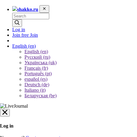
shakko.ru
Log in
Join free
Join
English
(en)
English (en)
Русский (ru)
Українська (uk)
Français (fr)
Português (pt)
español (es)
Deutsch (de)
Italiano (it)
Беларуская (be)
Log in