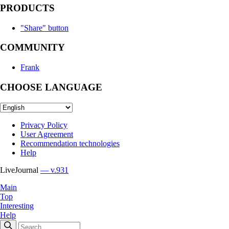
PRODUCTS
"Share" button
COMMUNITY
Frank
CHOOSE LANGUAGE
Privacy Policy
User Agreement
Recommendation technologies
Help
LiveJournal
— v.931
Main
Top
Interesting
Help