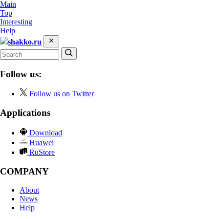
Main
Top
Interesting
Help
shakko.ru
Follow us:
Follow us on Twitter
Applications
Download
Huawei
RuStore
COMPANY
About
News
Help