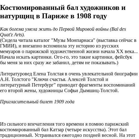
Костюмированный бал художников и
натурщиц в Париже в 1908 году
Как богема умела жить до Первой Мировой войны (Bal des
Quat'z Arts).
(Сидела читала каталог "Музы Монпарнаса" (выставка сейчас в
ГМИИ), и внезапно вспомнила эту историю из русских
мемуаров о парижской художественной жизни начала ХХ века...
Начала искать картинки. Ого-го, это такие картинки, фейсбук
бы меня за них сразу же забанил, детям не показывать.)
Литературовед Елена Толстая в очень увлекательной биографии
А.Н. Толстого "Ключи счастья. Алексей Толстой и
литературный Петербург" приводит фрагменты воспоминаний
его второй жены, художницы Софьи Дымшиц-Толстой.
Пригласительный билет 1909 года
Из сильного впечатления того времени я помню парижский
костюмированный бал Катзар (четыре искусства). Этот бал
традиционный. Устраивался ежегодно поздней весной. На этот