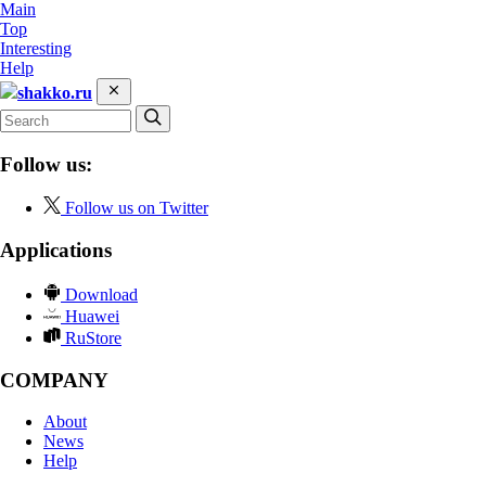
Main
Top
Interesting
Help
shakko.ru
Follow us:
Follow us on Twitter
Applications
Download
Huawei
RuStore
COMPANY
About
News
Help