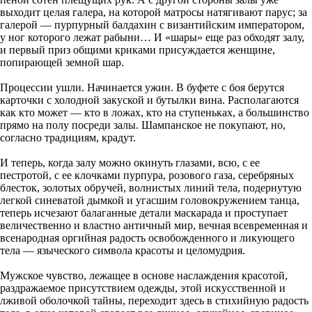
выходит целая галера, на которой матросы натягивают парус; за
галерой — пурпурный балдахин с византийским императором,
у ног которого лежат рабыни… И «шары» еще раз обходят залу,
и первый приз общими криками присуждается женщине,
попирающей земной шар.
Процессии ушли. Начинается ужин. В буфете с боя берутся
карточки с холодной закуской и бутылки вина. Располагаются
как кто может — кто в ложах, кто на ступеньках, а большинство
прямо на полу посреди залы. Шампанское не покупают, но,
согласно традициям, крадут.
И теперь, когда залу можно окинуть глазами, всю, с ее
пестротой, с ее клочками пурпура, розового газа, серебряных
блесток, золотых обручей, волнистых линий тела, подернутую
легкой синеватой дымкой и угасшим головокружением танца,
теперь исчезают балаганные детали маскарада и проступает
величественно и властно античный мир, вечная всевременная и
всенародная оргийная радость освобожденного и ликующего
тела — языческого символа красоты и целомудрия.
Мужское чувство, лежащее в основе наслаждения красотой,
раздражаемое присутствием одежды, этой искусственной и
лживой оболочкой тайны, переходит здесь в стихийную радость