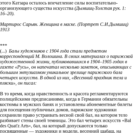
этого Катзара осталось впечатление силы воспитательно-
организующего существа искусства
(Дымшиц-Толстая рук. 1:
16–20).
Мартирос Сарьян. Женщина в маске. (Портрет С.И.Дымшиц)
1913
***
(...)
Балы художников с 1904 года стали предметом
корреспонденций М. Волошина. В своих материалах о парижской
художественной жизни, публиковавшихся в 1904–1905 годах в
газете «Русь», он напечатал несколько заметок, описывающих с
большим энтузиазмом уникальное зрелище парижского бала
четырех искусств. В одной из них, «Весенний праздник тела и
пляски», он писал:
В то время, когда нравственность и красота регламентируются
полицейскими предписаниями, когда в Германии обязательны
костюмы в мужских банях и установлены абонементные билеты
для посещения публичных домов, парижские художники
сохранили право устраивать весной свой бал, на котором тело
разбивает стены своей темницы. Это бал четырех искусств «Bal
des Quat'z Arts», бал, на который допускаются только
посвященные — художники и модели, весенний шабаш, на