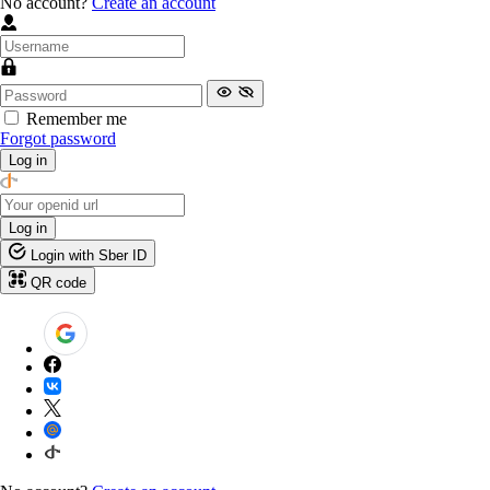
No account?
Create an account
Remember me
Forgot password
Log in
Log in
Login with Sber ID
QR code