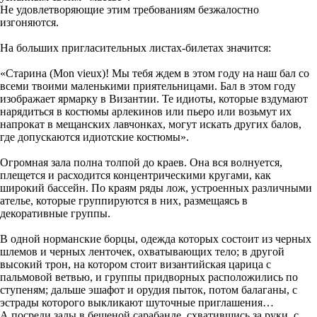
Не удовлетворяющие этим требованиям безжалостно
изгоняются.
На больших пригласительных листах-билетах значится:
«Старина (Mon vieux)! Мы тебя ждем в этом году на наш бал со
всеми твоими маленькими приятельницами. Бал в этом году
изображает ярмарку в Византии. Те идиоты, которые вздумают
нарядиться в костюмы арлекинов или пьеро или возьмут их
напрокат в мещанских лавчонках, могут искать других балов,
где допускаются идиотские костюмы».
Огромная зала полна толпой до краев. Она вся волнуется,
плещется и расходится концентрическими кругами, как
широкий бассейн. По краям ряды лож, устроенных различными
ателье, которые группируются в них, размещаясь в
декоративные группы.
В одной норманские борцы, одежда которых состоит из черных
шлемов и черных ленточек, охватывающих тело; в другой
высокий трон, на котором стоит византийская царица с
пальмовой ветвью, и группы придворных расположились по
ступеням; дальше эшафот и орудия пыток, потом балаганы, с
эстрады которого выкликают шуточные приглашения…
А посреди залы в бешеной сарабанде, схватившись за руки, с