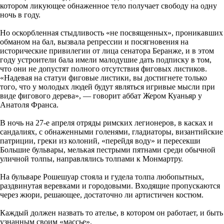
котором ликующее обнаженное тело получает свободу на одну
ночь в году.
Но оскорбленная стыдливость «не посвященных», проникавших
обманом на бал, вызвала репрессии и посягновения на
исторические привилегии от лица сенатора Беранже, и в этом
году устроители бала имели малодушие дать подписку в том,
что они не допустят полного отсутствия фиговых листиков.
«Надевая на статуи фиговые листики, вы достигнете только
того, что у молодых людей будут являться игривые мысли при
виде фигового дерева», — говорит аббат Жером Куаньяр у
Анатоля Франса.
В ночь на 27-е апреля отряды римских легионеров, в касках и
сандалиях, с обнаженными голенями, гладиаторы, византийские
патриции, греки из колоний, «перейдя воду» и пересекши
Большие бульвары, мелькая пестрыми пятнами среди обычной
уличной толпы, направлялись толпами к Монмартру.
На бульваре Рошешуар стояла и гудела толпа любопытных,
раздвинутая веревками и городовыми. Входящие пропускаются
через жюри, решающее, достаточно ли артистичен костюм.
Каждый должен назвать то ателье, в котором он работает, и быть
узнанным своим «массье».