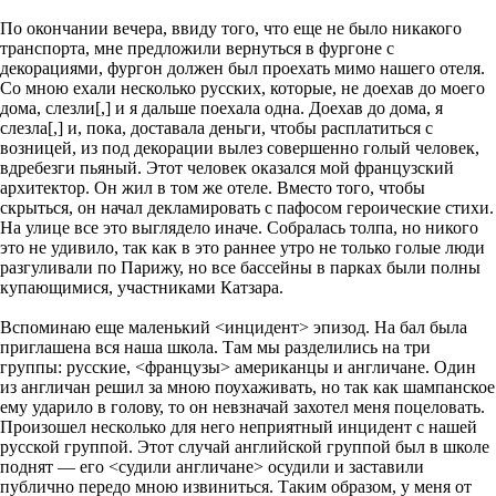
По окончании вечера, ввиду того, что еще не было никакого
транспорта, мне предложили вернуться в фургоне с
декорациями, фургон должен был проехать мимо нашего отеля.
Со мною ехали несколько русских, которые, не доехав до моего
дома, слезли[,] и я дальше поехала одна. Доехав до дома, я
слезла[,] и, пока, доставала деньги, чтобы расплатиться с
возницей, из под декорации вылез совершенно голый человек,
вдребезги пьяный. Этот человек оказался мой французский
архитектор. Он жил в том же отеле. Вместо того, чтобы
скрыться, он начал декламировать с пафосом героические стихи.
На улице все это выглядело иначе. Собралась толпа, но никого
это не удивило, так как в это раннее утро не только голые люди
разгуливали по Парижу, но все бассейны в парках были полны
купающимися, участниками Катзара.
Вспоминаю еще маленький <инцидент> эпизод. На бал была
приглашена вся наша школа. Там мы разделились на три
группы: русские, <французы> американцы и англичане. Один
из англичан решил за мною поухаживать, но так как шампанское
ему ударило в голову, то он невзначай захотел меня поцеловать.
Произошел несколько для него неприятный инцидент с нашей
русской группой. Этот случай английской группой был в школе
поднят — его <судили англичане> осудили и заставили
публично передо мною извиниться. Таким образом, у меня от