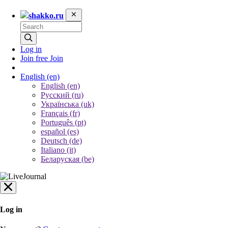
shakko.ru
Log in
Join free
Join
English
(en)
English (en)
Русский (ru)
Українська (uk)
Français (fr)
Português (pt)
español (es)
Deutsch (de)
Italiano (it)
Беларуская (be)
Log in