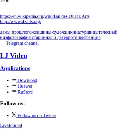
1956
https://en.wikipedia.org/wiki/Bal des Quat'z'Arts
http://www.4zarts.org/
дамы прошлого
женщины-художники
натурщицы
телесный
низ
фотография старинная и дагерротипы
франция
Telegram channel
LJ Video
Applications
Download
Huawei
RuStore
Follow us:
Follow us on Twitter
LiveJournal