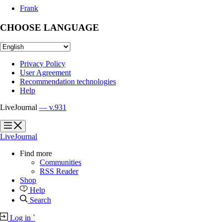
Frank
CHOOSE LANGUAGE
Privacy Policy
User Agreement
Recommendation technologies
Help
LiveJournal
— v.931
?
?
LiveJournal
Find more
Communities
RSS Reader
Shop
Help
Search
Log in
`