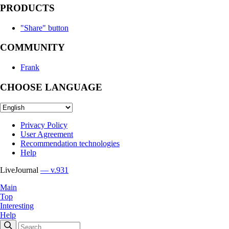
PRODUCTS
"Share" button
COMMUNITY
Frank
CHOOSE LANGUAGE
Privacy Policy
User Agreement
Recommendation technologies
Help
LiveJournal
— v.931
Main
Top
Interesting
Help