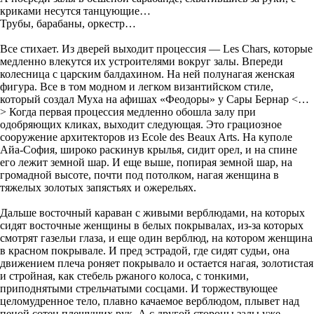
криками несутся танцующие…
Трубы, барабаны, оркестр…
Все стихает. Из дверей выходит процессия — Les Chars, которые
медленно влекутся их устроителями вокруг залы. Впереди
колесница с царским балдахином. На ней полунагая женская
фигура. Все в том модном и легком византийском стиле,
который создал Муха на афишах «Феодоры» у Сары Бернар <…
> Когда первая процессия медленно обошла залу при
одобряющих кликах, выходит следующая. Это грациозное
сооружение архитекторов из Ecole des Beaux Arts. На куполе
Айа-София, широко раскинув крылья, сидит орел, и на спине
его лежит земной шар. И еще выше, попирая земной шар, на
громадной высоте, почти под потолком, нагая женщина в
тяжелых золотых запястьях и ожерельях.
Дальше восточный караван с живыми верблюдами, на которых
сидят восточные женщины в белых покрывалах, из-за которых
смотрят газельи глаза, и еще один верблюд, на котором женщина
в красном покрывале. И пред эстрадой, где сидят судьи, она
движением плеча роняет покрывало и остается нагая, золотистая
и стройная, как стебель ржаного колоса, с тонкими,
приподнятыми стрельчатыми сосцами. И торжествующее
целомудренное тело, плавно качаемое верблюдом, плывет над
пеной сотен плещущих рук. А с другой стороны залы уже