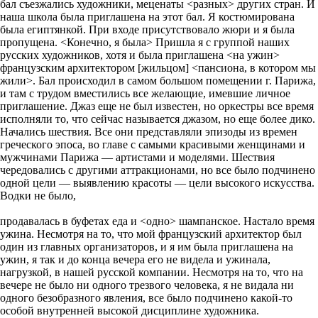
бал съезжались художники, меценаты <разных> других стран. И
наша школа была приглашена на этот бал. Я костюмирована
была египтянкой. При входе присутствовало жюри и я была
пропущена. <Конечно, я была> Пришла я с группой наших
русских художников, хотя и была приглашена <на ужин>
французским архитектором [жильцом] <пансиона, в котором мы
жили>. Бал происходил в самом большом помещении г. Парижа,
и там с трудом вместились все желающие, имевшие личное
приглашение. Джаз еще не был известен, но оркестры все время
исполняли то, что сейчас называется джазом, но еще более дико.
Начались шествия. Все они представляли эпизоды из времен
греческого эпоса, во главе с самыми красивыми женщинами и
мужчинами Парижа — артистами и моделями. Шествия
чередовались с другими аттракционами, но все было подчинено
одной цели — выявлению красоты — цели высокого искусства.
Водки не было,
продавалась в буфетах еда и <одно> шампанское. Настало время
ужина. Несмотря на то, что мой французский архитектор был
один из главных организаторов, и я им была приглашена на
ужин, я так и до конца вечера его не видела и ужинала,
нагрузкой, в нашей русской компании. Несмотря на то, что на
вечере не было ни одного трезвого человека, я не видала ни
одного безобразного явления, все было подчинено какой-то
особой внутренней высокой дисциплине художника.