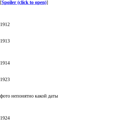
[
Spoiler (click to open)
]
1912
1913
1914
1923
фото непонятно какой даты
1924