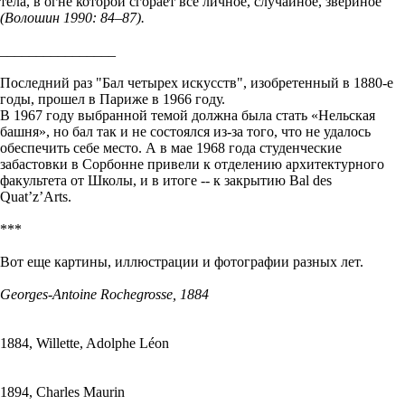
тела, в огне которой сгорает все личное, случайное, звериное
(Волошин 1990: 84–87).
________________
Последний раз "Бал четырех искусств", изобретенный в 1880-е
годы, прошел в Париже в 1966 году.
В 1967 году выбранной темой должна была стать «Нельская
башня», но бал так и не состоялся из-за того, что не удалось
обеспечить себе место. А в мае 1968 года студенческие
забастовки в Сорбонне привели к отделению архитектурного
факультета от Школы, и в итоге -- к закрытию Bal des
Quat’z’Arts.
***
Вот еще картины, иллюстрации и фотографии разных лет.
Georges-Antoine Rochegrosse, 1884
1884, Willette, Adolphe Léon
1894, Charles Maurin