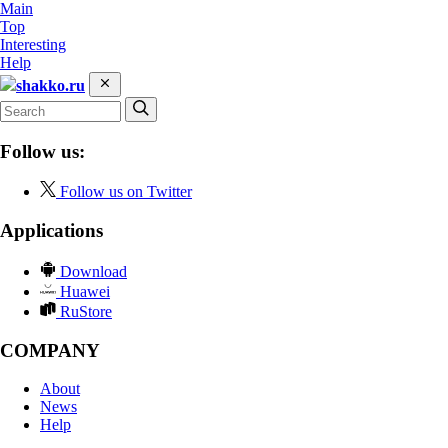
Main
Top
Interesting
Help
shakko.ru
Follow us:
Follow us on Twitter
Applications
Download
Huawei
RuStore
COMPANY
About
News
Help