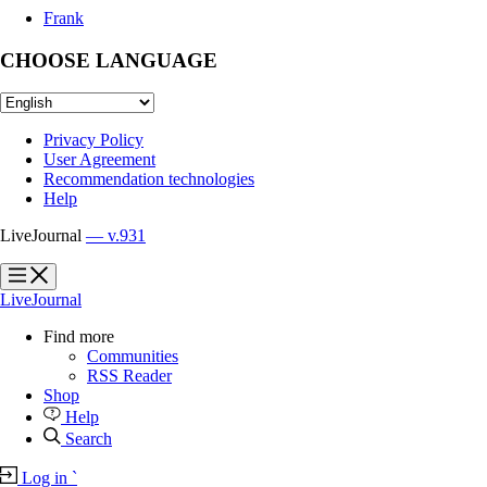
Frank
CHOOSE LANGUAGE
Privacy Policy
User Agreement
Recommendation technologies
Help
LiveJournal
— v.931
?
?
LiveJournal
Find more
Communities
RSS Reader
Shop
Help
Search
Log in
`