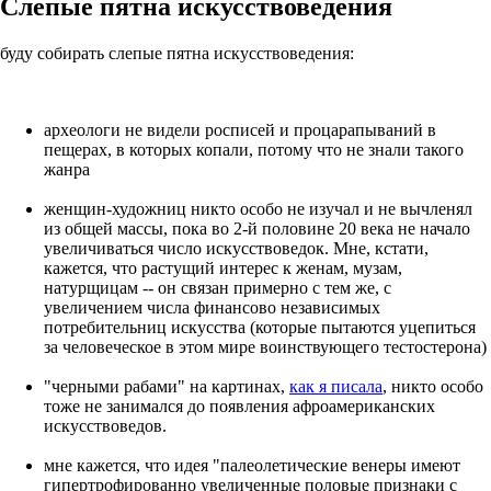
Слепые пятна искусствоведения
буду собирать слепые пятна искусствоведения:
археологи не видели росписей и процарапываний в
пещерах, в которых копали, потому что не знали такого
жанра
женщин-художниц никто особо не изучал и не вычленял
из общей массы, пока во 2-й половине 20 века не начало
увеличиваться число искусствоведок. Мне, кстати,
кажется, что растущий интерес к женам, музам,
натурщицам -- он связан примерно с тем же, с
увеличением числа финансово независимых
потребительниц искусства (которые пытаются уцепиться
за человеческое в этом мире воинствующего тестостерона)
"черными рабами" на картинах,
как я писала
, никто особо
тоже не занимался до появления афроамериканских
искусствоведов.
мне кажется, что идея "палеолетические венеры имеют
гипертрофированно увеличенные половые признаки с