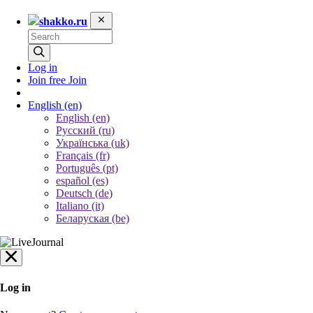
shakko.ru
Log in
Join free
Join
English
(en)
English (en)
Русский (ru)
Українська (uk)
Français (fr)
Português (pt)
español (es)
Deutsch (de)
Italiano (it)
Беларуская (be)
Log in