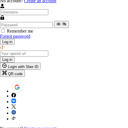
No account?
Create an account
Remember me
Forgot password
Log in
Log in
Login with Sber ID
QR code