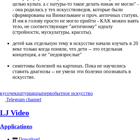
целью культа. а с натуры-то такое делать никак не могли" -
- она родилась у тех искусствоведов, которые были
сформированы на Винкельмане и проч. античных статуях.
И им в голову просто не могло прийти - КАК можно ваять
тело, не соответствующее "античному" идеалу
(стройности, мускулатуры, красоты).
детей как отдельную тему в искусстве начали изучать в 20
веке только когда поняли, что дети -- это отдельная
концепция, а не "недовзрослые"
симптомы болезней на картинах. Пока не научились
ставить диагнозы -- не умели эти болезни опознавать в
искусстве.
кусочек
натурщицы
первобытное искусство
Telegram channel
LJ Video
Applications
Download