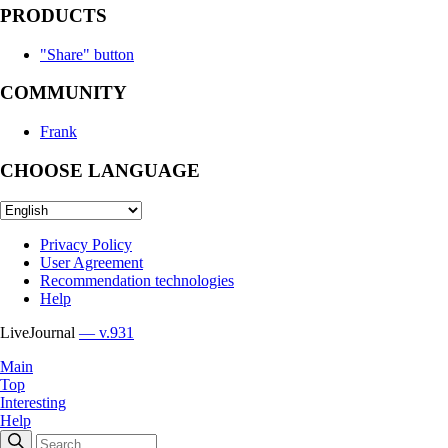
PRODUCTS
"Share" button
COMMUNITY
Frank
CHOOSE LANGUAGE
Privacy Policy
User Agreement
Recommendation technologies
Help
LiveJournal
— v.931
Main
Top
Interesting
Help