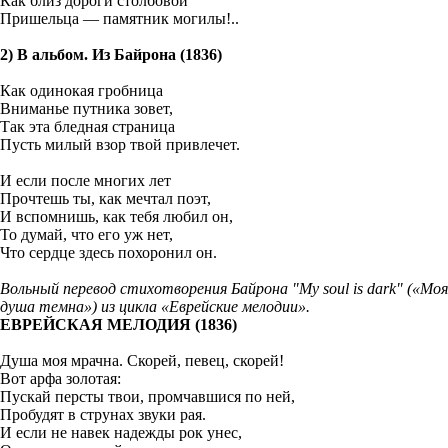
Как близ дороги столбовой
Пришельца — памятник могилы!..
2) В альбом. Из Байрона (1836)
Как одинокая гробница
Вниманье путника зовет,
Так эта бледная страница
Пусть милый взор твой привлечет.
И если после многих лет
Прочтешь ты, как мечтал поэт,
И вспомнишь, как тебя любил он,
То думай, что его уж нет,
Что сердце здесь похоронил он.
Вольный перевод стихотворения Байрона "My soul is dark" («Моя
душа темна») из цикла «Еврейские мелодии».
ЕВРЕЙСКАЯ МЕЛОДИЯ (1836)
Душа моя мрачна. Скорей, певец, скорей!
‎Вот арфа золотая:
Пускай персты твои, промчавшися по ней,
‎Пробудят в струнах звуки рая.
И если не навек надежды рок унес,