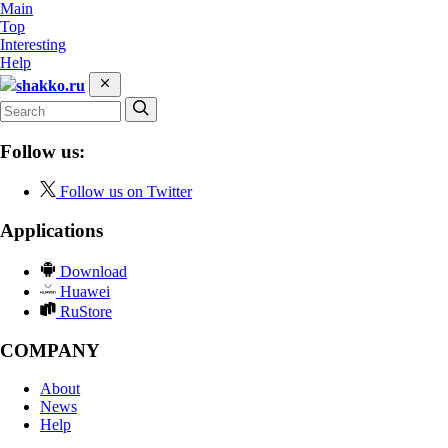
Main
Top
Interesting
Help
shakko.ru
Follow us:
Follow us on Twitter
Applications
Download
Huawei
RuStore
COMPANY
About
News
Help