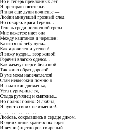
Но и теперь преклонных лет
Я презираю тяготенье.
Я знал еще души волненье —
Любви минувшей грозный след.
Но говорю: краса Терезы...
Теперь среди полночной грезы
Мне кажется: идет она
Между каштанов и черешен;
Кати́тся по́ небу луна...
Как я доволен и утешен!
Я вижу кудри... взор живой
Горячей влагою оделся...
Как жемчуг перси белизной.
Так живо образ дорогой
В уме моем напечатлелся!
Стан невысокий помню я
И азиатские движенья,
Уста пурпурные ея,
Стыда румянец и смятенье...
Но полно! полно! Я любил,
Я чувств своих не изменил!..
. . . . . . . . . . . . . . . . .
Любовь, сокрывшись в сердце диком,
В одних лишь крайностях горит
И вечно (тщетно рок свирепый