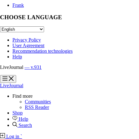
Frank
CHOOSE LANGUAGE
Privacy Policy
User Agreement
Recommendation technologies
Help
LiveJournal
— v.931
?
?
LiveJournal
Find more
Communities
RSS Reader
Shop
Help
Search
Log in
`