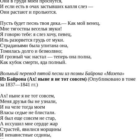
‎Они в груди моей проснутся,
И если есть в очах застывших капля слез —
‎Они растают и прольются.
Пусть будет песнь твоя дика.— Как мой венец,
‎Мне тягостны веселья звуки!
Я говорю тебе: я слез хочу, певец,
‎Иль разорвется грудь от муки.
Страданьями была упитана она,
‎Томилась долго и безмолвно;
И грозный час настал — теперь она полна,
‎Как кубок смерти, яда полный.
Вольный перевод пятой песни из поэмы Байрона «Мазепа»
Из Байрона (Ах! ныне я не тот совсем)
(Опубликовано в томе
за 1837—1841 гг.)
Ах! ныне я не тот совсем,
Меня друзья бы не узнали,
И на челе тогда моем
Власы седые не блистали.
Я был еще совсем не стар,
А иссушил мне сердце жар
Страстей, явилися морщины
И ненавистные седины,