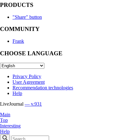
PRODUCTS
"Share" button
COMMUNITY
Frank
CHOOSE LANGUAGE
Privacy Policy
User Agreement
Recommendation technologies
Help
LiveJournal
— v.931
Main
Top
Interesting
Help