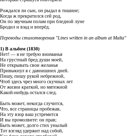
Рождался ли сын, он рыдал в тишине;
Когда ж прекратился сей род,
Он по звучным полам при бледной луне
Бродил и взад и вперёд.
Переводы стихотворения "Lines written in an album at Malta"
1) В альбом (1830)
Нет! — я не требую вниманья
На грустный бред души моей,
Не открывать свои желанья
Привыкнул я с давнишних дней.
Пишу, пишу рукой небрежной,
Чтоб здесь чрез много скучных лет
От жизни краткой, но мятежной
Какой-нибудь остался след.
Быть может, некогда случится,
Что, все страницы пробежав,
На эту взор ваш устремится
И вы промолвите: он прав;
Быть может, долго стих унылый
Тот взгляд удержит над собой,