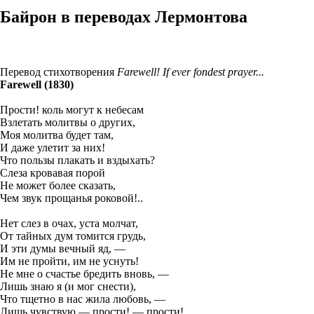
Байрон в переводах Лермонтова
Перевод стихотворения
Farewell! If ever fondest prayer...
Farewell (1830)
Прости! коль могут к небесам
Взлетать молитвы о других,
Моя молитва будет там,
И даже улетит за них!
Что пользы плакать и вздыхать?
Слеза кровавая порой
Не может более сказать,
Чем звук прощанья роковой!..
Нет слез в очах, уста молчат,
От тайных дум томится грудь,
И эти думы вечный яд, —
Им не пройти, им не уснуть!
Не мне о счастье бредить вновь, —
Лишь знаю я (и мог снести),
Что тщетно в нас жила любовь, —
Лишь чувствую — прости! — прости!