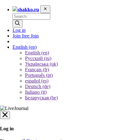
shakko.ru
Log in
Join free
Join
English
(en)
English (en)
Русский (ru)
Українська (uk)
Français (fr)
Português (pt)
español (es)
Deutsch (de)
Italiano (it)
Беларуская (be)
Log in