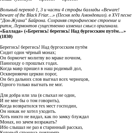
Вольный перевод 1, 3 и части 4 строфы баллады «Beware!
beware of the Black Friar…» (Песня леди Амондевилл). в XVI песне
"Дон-Жуана" Байрона. Сохраняя строфическое строение и
ритм, Лермонтов существенно изменил смысл оригинала.
«Баллада» («Берегись! берегись! Над бургосским путём…»
(1830)
Берегись! берегись! Над бургосским путём
Сидит один чёрный монах;
Он бормочет молитву во мраке ночном,
Панихиду о прошлых годах.
Когда мавр пришел в наш родимый дол,
Оскверняючи церкви порог,
Он без дальних слов выгнал всех чернецов,
Одного только выгнать не мог.
Для добра или зла (я слыхал не один,
И не мне бы о том говорить),
Когда возвратился тех мест господин,
Он никак не хотел уходить.
Хоть никто не видал, как по замку блуждал
Монах, но зачем возражать?
Ибо слышал не раз я старинный рассказ,
Который страшусь повторять.