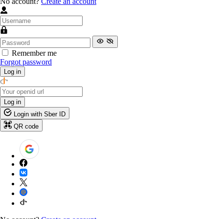
No account?
Create an account
Remember me
Forgot password
Log in
Log in
Login with Sber ID
QR code