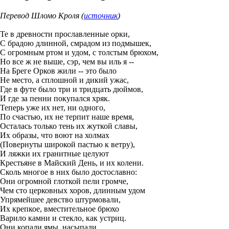
Перевод Шломо Кроля (
источник
)
Те в древности прославленные орки,
С брадою длинной, смрадом из подмышек,
С огромным ртом и удом, с толстым брюхом,
Но все ж не выше, сэр, чем вы иль я --
На Бреге Орков жили -- это было
Не место, а сплошной и дикий ужас,
Где в футе было три и тридцать дюймов,
И где за пенни покупался хряк.
Теперь уже их нет, ни одного,
По счастью, их не терпит наше время,
Осталась только тень их жуткой славы,
Их образы, что воют на холмах
(Повернуты широкой пастью к ветру),
И ляжки их гранитные целуют
Крестьяне в Майский День, и их колени.
Сколь многое в них было достославно:
Они огромной глоткой пели громче,
Чем сто церковных хоров, длинным удом
Упрямейшее девство штурмовали,
Их крепкое, вместительное брюхо
Варило камни и стекло, как устриц.
Они копали ямы, насыпали