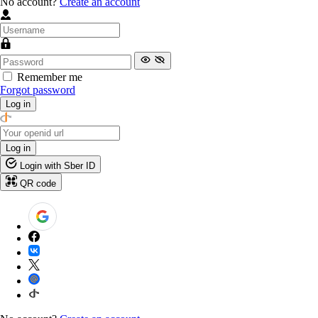
No account?
Create an account
Remember me
Forgot password
Log in
Log in
Login with Sber ID
QR code