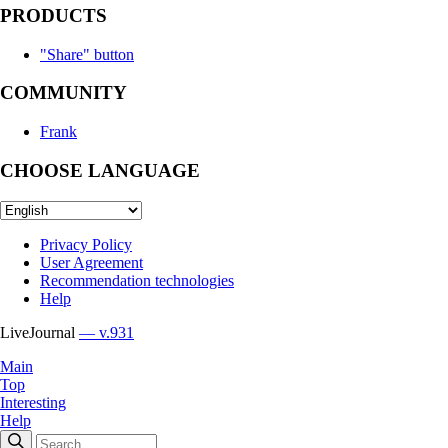
PRODUCTS
"Share" button
COMMUNITY
Frank
CHOOSE LANGUAGE
Privacy Policy
User Agreement
Recommendation technologies
Help
LiveJournal
— v.931
Main
Top
Interesting
Help