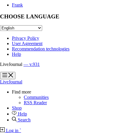
Frank
CHOOSE LANGUAGE
Privacy Policy
User Agreement
Recommendation technologies
Help
LiveJournal
— v.931
?
?
LiveJournal
Find more
Communities
RSS Reader
Shop
Help
Search
Log in
`