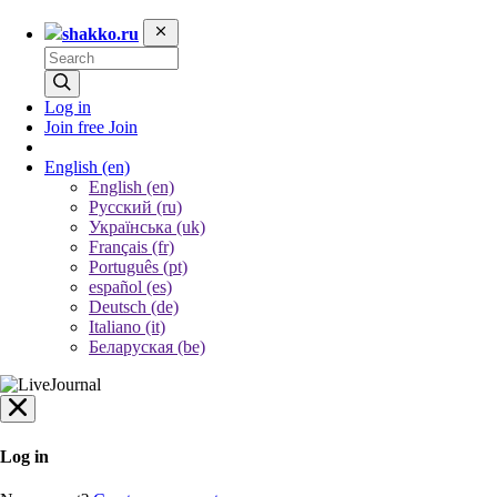
shakko.ru
Log in
Join free
Join
English
(en)
English (en)
Русский (ru)
Українська (uk)
Français (fr)
Português (pt)
español (es)
Deutsch (de)
Italiano (it)
Беларуская (be)
Log in