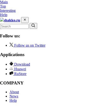
Main
Top
Interesting
Help
shakko.ru
Follow us:
Follow us on Twitter
Applications
Download
Huawei
RuStore
COMPANY
About
News
Help